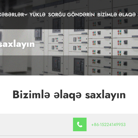
XƏBƏRLƏR
YÜKLƏ
SORĞU GÖNDƏRIN
BIZIMLƏ ƏLAQƏ 
saxlayın
Bizimlə əlaqə saxlayın
+86-15224149953