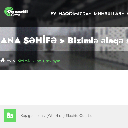
EV
HAQQIMIZDA
MƏHSULLAR
ANA SƏHİFƏ > Bizimlə əlaqə 
Ev
Bizimlə əlaqə saxlayın
Xoş gəlmisiniz (Wenzhou) Electric Co., Ltd.