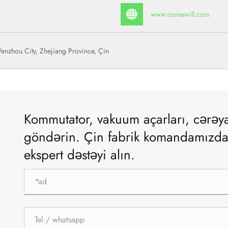
www.comewill.com
nzhou City, Zhejiang Province, Çin
Kommutator, vakuum açarları, cərəy
göndərin. Çin fabrik komandamızdan f
ekspert dəstəyi alın.