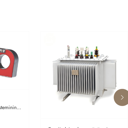

steminin
liyini