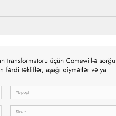
an transformatoru üçün Comewill-ə sorğu
ərdi təkliflər, aşağı qiymətlər və ya