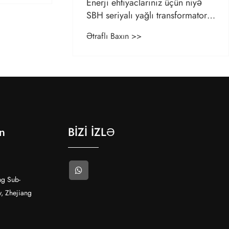
Enerji ehtiyaclarınız üçün niyə
SBH seriyalı yağlı transformatoru
seçməlisiniz?
Ətraflı Baxın >>
ın
BİZİ İZLƏ
g Sub-
y, Zhejiang