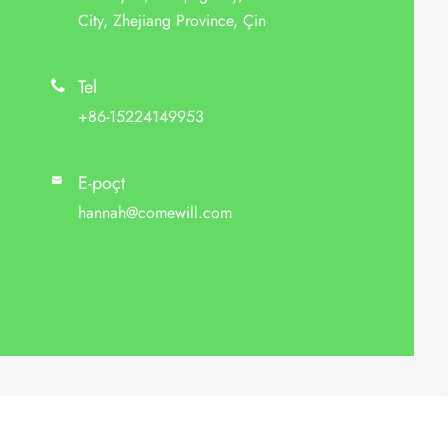
City, Zhejiang Province, Çin
Tel

+86-15224149953
E-poçt

hannah@comewill.com