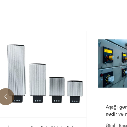

Aşağı gər
nədir və 
paylanmas
Ətraflı Bax