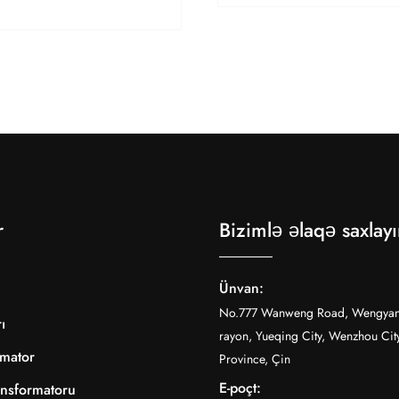
r
Bizimlə əlaqə saxlay
Ünvan:
No.777 Wanweng Road, Wengyan
ı
rayon, Yueqing City, Wenzhou Cit
rmator
Province, Çin
E-poçt:
ansformatoru