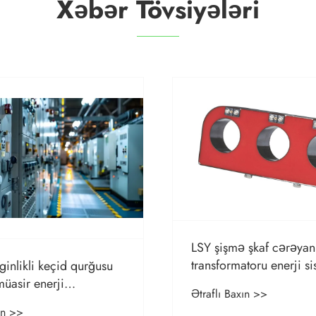
Xəbər Tövsiyələri
LSY şişmə şkaf cərəyan
transformatoru enerji si
ginlikli keçid qurğusu
təhlükəsizliyini və dəqiq
müasir enerji
Ətraflı Baxın >>
necə artırır
ı üçün nə üçün
ın >>