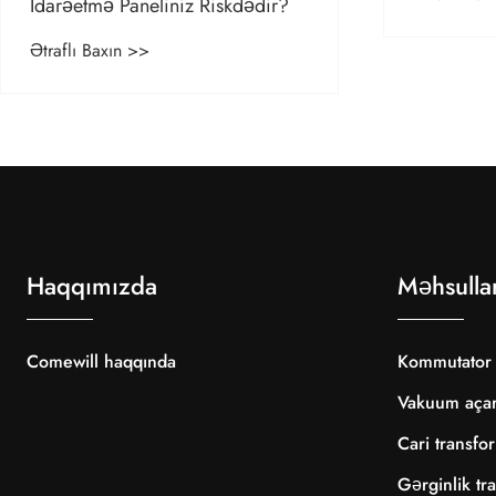
vacibdir?
İdarəetmə Paneliniz Riskdədir?
Ətraflı Baxın >>
Haqqımızda
Məhsulla
Comewill haqqında
Kommutator
Vakuum açar
Cari transfo
Gərginlik tr