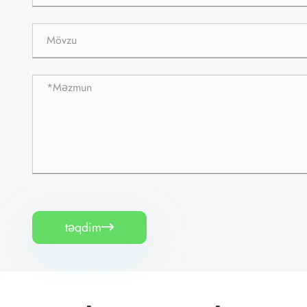
təqdim
