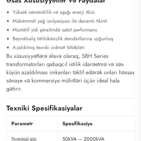
Yüksək səmərəlilik və aşağı enerji itkisi
Mükəmməl yağ izolyasiyası ilə davamlı tikinti
Müxtəlif yük şəraitində sabit performans
Beynəlxalq təhlükəsizlik standartlarına uyğunluq
Azaldılmış texniki xidmət tələbləri
Bu xüsusiyyətlərə əlavə olaraq, SBH Series
transformatorları qabaqcıl istilik idarəetmə və səs-
küyün azaldılması imkanları təklif edərək onları həssas
sənaye və kommersiya mühitləri üçün ideal hala
gətirir.
Texniki Spesifikasiyalar
Parametr
Spesifikasiya
50kVA – 2000kVA
Nominal güc