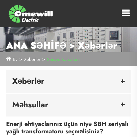
ANA SƏHİFƏ > Xəbərlər
Ev
Xəbərlər
Sənaye Xəbərləri
Xəbərlər
Məhsullar
Enerji ehtiyaclarınız üçün niyə SBH seriyalı
yağlı transformatoru seçməlisiniz?