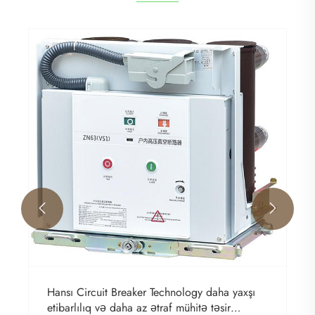


Hansı Circuit Breaker Technology daha yaxşı
etibarlılıq və daha az ətraf mühitə təsir