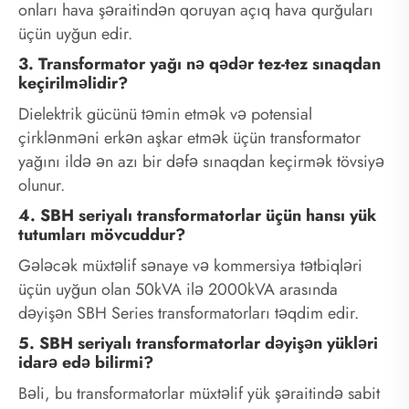
onları hava şəraitindən qoruyan açıq hava qurğuları
üçün uyğun edir.
3. Transformator yağı nə qədər tez-tez sınaqdan
keçirilməlidir?
Dielektrik gücünü təmin etmək və potensial
çirklənməni erkən aşkar etmək üçün transformator
yağını ildə ən azı bir dəfə sınaqdan keçirmək tövsiyə
olunur.
4. SBH seriyalı transformatorlar üçün hansı yük
tutumları mövcuddur?
Gələcək müxtəlif sənaye və kommersiya tətbiqləri
üçün uyğun olan 50kVA ilə 2000kVA arasında
dəyişən SBH Series transformatorları təqdim edir.
5. SBH seriyalı transformatorlar dəyişən yükləri
idarə edə bilirmi?
Bəli, bu transformatorlar müxtəlif yük şəraitində sabit