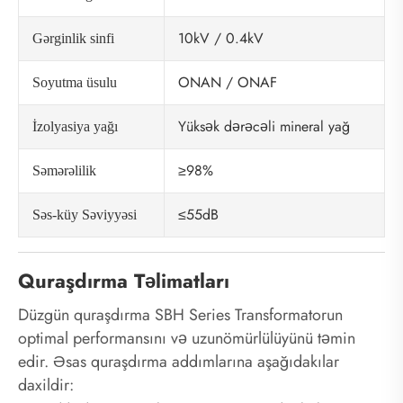
10kV / 0.4kV
Gərginlik sinfi
ONAN / ONAF
Soyutma üsulu
Yüksək dərəcəli mineral yağ
İzolyasiya yağı
≥98%
Səmərəlilik
≤55dB
Səs-küy Səviyyəsi
Quraşdırma Təlimatları
Düzgün quraşdırma SBH Series Transformatorun
optimal performansını və uzunömürlülüyünü təmin
edir. Əsas quraşdırma addımlarına aşağıdakılar
daxildir: