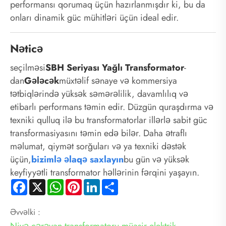
performansı qorumaq üçün hazırlanmışdır ki, bu da
onları dinamik güc mühitləri üçün ideal edir.
Nəticə
seçilməsi
SBH Seriyası Yağlı Transformator
-
dan
Gələcək
müxtəlif sənaye və kommersiya
tətbiqlərində yüksək səmərəlilik, davamlılıq və
etibarlı performans təmin edir. Düzgün quraşdırma və
texniki qulluq ilə bu transformatorlar illərlə sabit güc
transformasiyasını təmin edə bilər. Daha ətraflı
məlumat, qiymət sorğuları və ya texniki dəstək
üçün,
bizimlə əlaqə saxlayın
bu gün və yüksək
keyfiyyətli transformator həllərinin fərqini yaşayın.
Facebook
X
WhatsApp
Pinterest
LinkedIn
Share
Əvvəlki :