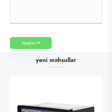
təqdim

yeni məhsullar