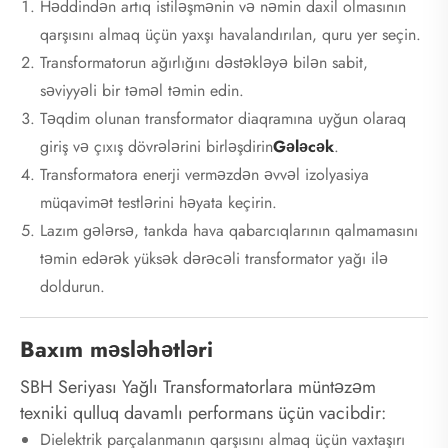
Həddindən artıq istiləşmənin və nəmin daxil olmasının
qarşısını almaq üçün yaxşı havalandırılan, quru yer seçin.
Transformatorun ağırlığını dəstəkləyə bilən sabit,
səviyyəli bir təməl təmin edin.
Təqdim olunan transformator diaqramına uyğun olaraq
giriş və çıxış dövrələrini birləşdirin
Gələcək
.
Transformatora enerji verməzdən əvvəl izolyasiya
müqavimət testlərini həyata keçirin.
Lazım gələrsə, tankda hava qabarcıqlarının qalmamasını
təmin edərək yüksək dərəcəli transformator yağı ilə
doldurun.
Baxım məsləhətləri
SBH Seriyası Yağlı Transformatorlara müntəzəm
texniki qulluq davamlı performans üçün vacibdir:
Dielektrik parçalanmanın qarşısını almaq üçün vaxtaşırı