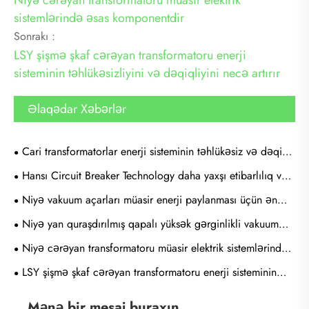
Niyə cərəyan transformatoru müasir elektrik
sistemlərində əsas komponentdir
Sonrakı :
LSY şişmə şkaf cərəyan transformatoru enerji
sisteminin təhlükəsizliyini və dəqiqliyini necə artırır
Əlaqədar Xəbərlər
Cari transformatorlar enerji sisteminin təhlükəsiz və dəqiq
monitorinqini necə təmin edir?
Hansı Circuit Breaker Technology daha yaxşı etibarlılıq və
daha az ətraf mühitə təsir göstərir?
Niyə vakuum açarları müasir enerji paylanması üçün ən
ağıllı seçimdir?
Niyə yan quraşdırılmış qapalı yüksək gərginlikli vakuum
açarı müasir enerji paylama sistemləri üçün vacib olur
Niyə cərəyan transformatoru müasir elektrik sistemlərində
əsas komponentdir
LSY şişmə şkaf cərəyan transformatoru enerji sisteminin
təhlükəsizliyini və dəqiqliyini necə artırır
Mənə bir mesaj buraxın