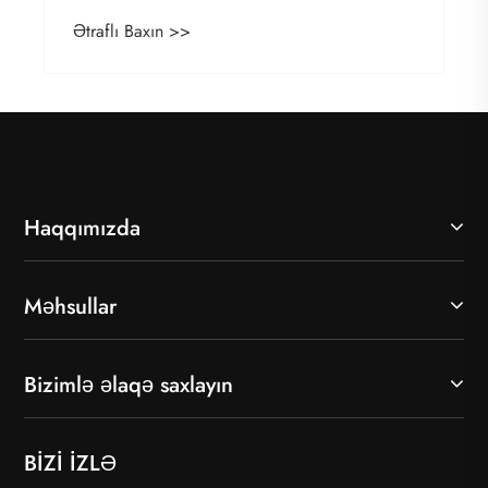
göstərir?
Ətraflı Baxın >>
Haqqımızda
Məhsullar
Bizimlə əlaqə saxlayın
BİZİ İZLƏ