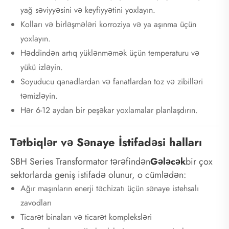
yağ səviyyəsini və keyfiyyətini yoxlayın.
Kolları və birləşmələri korroziya və ya aşınma üçün
yoxlayın.
Həddindən artıq yüklənməmək üçün temperaturu və
yükü izləyin.
Soyuducu qanadlardan və fanatlardan toz və zibilləri
təmizləyin.
Hər 6-12 aydan bir peşəkar yoxlamalar planlaşdırın.
Tətbiqlər və Sənaye İstifadəsi halları
SBH Series Transformator tərəfindən
Gələcək
bir çox
sektorlarda geniş istifadə olunur, o cümlədən:
Ağır maşınların enerji təchizatı üçün sənaye istehsalı
zavodları
Ticarət binaları və ticarət kompleksləri