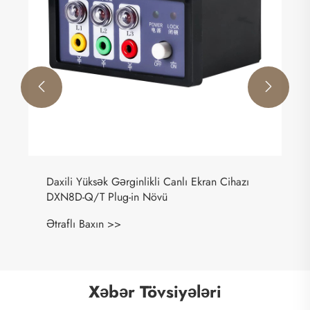


Daxili Yüksək Gərginlikli Canlı Ekran Cihazı
DXN8D-Q/T Plug-in Növü
Ətraflı Baxın >>
Xəbər Tövsiyələri