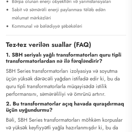
Bərpa olunan enerji obyektləri və yarımstansiyaları
Sabit və səmərəli enerji paylanması tələb edən
məlumat mərkəzləri
Kommunal və bələdiyyə şəbəkələri
Tez-tez verilən suallar (FAQ)
1. SBH seriyalı yağlı transformatorları quru tipli
transformatorlardan nə ilə fərqləndirir?
SBH Series transformatorları izolyasiya və soyutma
üçün yüksək dərəcəli yağdan istifadə edir ki, bu da
quru tipli transformatorlarla müqayisədə istilik
performansını, səmərəliliyi və ömrünü artırır.
2. Bu transformatorlar açıq havada quraşdırmaq
üçün uyğundurmu?
Bəli, SBH Series transformatorları möhkəm korpuslar
və yüksək keyfiyyətli yağla hazırlanmışdır ki, bu da