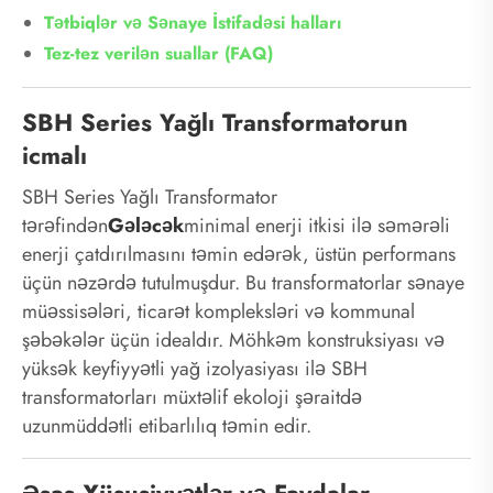
Tətbiqlər və Sənaye İstifadəsi halları
Tez-tez verilən suallar (FAQ)
SBH Series Yağlı Transformatorun
icmalı
SBH Series Yağlı Transformator
tərəfindən
Gələcək
minimal enerji itkisi ilə səmərəli
enerji çatdırılmasını təmin edərək, üstün performans
üçün nəzərdə tutulmuşdur. Bu transformatorlar sənaye
müəssisələri, ticarət kompleksləri və kommunal
şəbəkələr üçün idealdır. Möhkəm konstruksiyası və
yüksək keyfiyyətli yağ izolyasiyası ilə SBH
transformatorları müxtəlif ekoloji şəraitdə
uzunmüddətli etibarlılıq təmin edir.
Əsas Xüsusiyyətlər və Faydalar