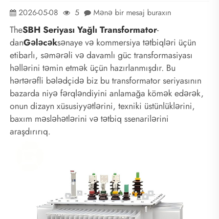
2026-05-08
5
Mənə bir mesaj buraxın
The
SBH Seriyası Yağlı Transformator
-
dan
Gələcək
sənaye və kommersiya tətbiqləri üçün
etibarlı, səmərəli və davamlı güc transformasiyası
həllərini təmin etmək üçün hazırlanmışdır. Bu
hərtərəfli bələdçidə biz bu transformator seriyasının
bazarda niyə fərqləndiyini anlamağa kömək edərək,
onun dizayn xüsusiyyətlərini, texniki üstünlüklərini,
baxım məsləhətlərini və tətbiq ssenarilərini
araşdırırıq.