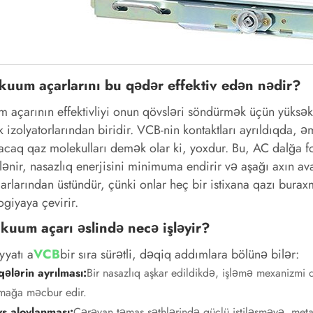
kuum açarlarını bu qədər effektiv edən nədir?
 açarının effektivliyi onun qövsləri söndürmək üçün yüksə
ik izolyatorlarından biridir. VCB-nin kontaktları ayrıldıqda,
acaq qaz molekulları demək olar ki, yoxdur. Bu, AC dalğa f
lənir, nasazlıq enerjisini minimuma endirir və aşağı axın a
arlarından üstündür, çünki onlar heç bir istixana qazı buraxm
ogiyaya çevirir.
kuum açarı əslində necə işləyir?
yatı a
VCB
bir sıra sürətli, dəqiq addımlara bölünə bilər:
qələrin ayrılması:
Bir nasazlıq aşkar edildikdə, işləmə mexanizmi d
rmağa məcbur edir.
s alovlanması:
Cərəyan təmas səthlərində güclü istiləşməyə, met