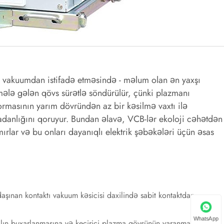
k vakuumdan istifadə etməsində - məlum olan ən yaxşı
 əmələ gələn qövs sürətlə söndürülür, çünki plazmanı
ormasının yarım dövründən az bir kəsilmə vaxtı ilə
vadanlığını qoruyur. Bundan əlavə, VCB-lər ekoloji cəhətdən
ırlar və bu onları dayanıqlı elektrik şəbəkələri üçün əsas
aşınan kontaktı vakuum kəsicisi daxilində sabit kontaktdan
WhatsApp
alın buxarlanmasına və keçirici plazma qövsünün yaranmasına