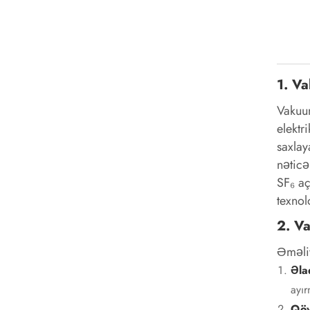
1. Va
Vakuum
elektr
saxlay
nəticə
SF₆ aç
texnol
2. Va
Əməliy
Əla
ayı
Qöv