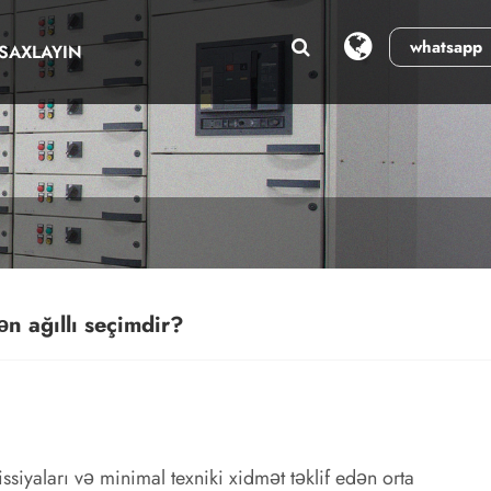
whatsapp
SAXLAYIN
n ağıllı seçimdir?
issiyaları və minimal texniki xidmət təklif edən orta