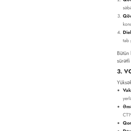
səbə
Qöv
kond
Die
tab 
Bütün 
sürətli
3. V
Yüksək
Vak
yerl
Əmə
CT1
Qor