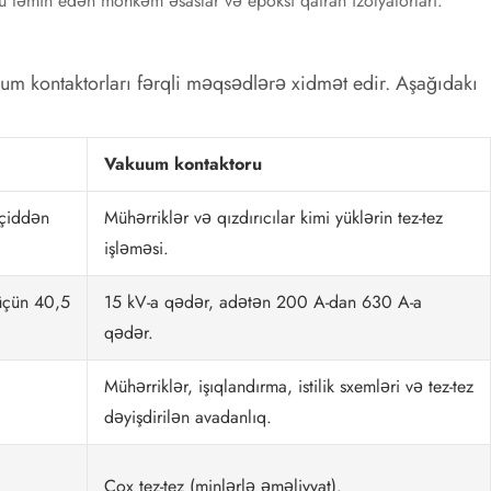
u təmin edən möhkəm əsaslar və epoksi qatran izolyatorları.
uum kontaktorları fərqli məqsədlərə xidmət edir. Aşağıdakı
Vakuum kontaktoru
eçiddən
Mühərriklər və qızdırıcılar kimi yüklərin tez-tez
işləməsi.
 üçün 40,5
15 kV-a qədər, adətən 200 A-dan 630 A-a
qədər.
Mühərriklər, işıqlandırma, istilik sxemləri və tez-tez
dəyişdirilən avadanlıq.
Çox tez-tez (minlərlə əməliyyat).