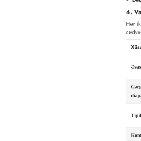
Dəs
4. V
Hər ik
cədvəl
Xüsu
Əsas
Gərg
diap
Tipi
Kom