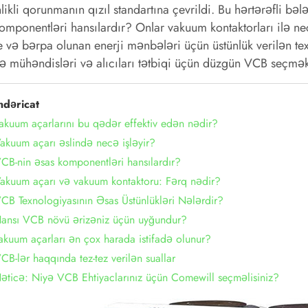
likli qorunmanın qızıl standartına çevrildi. Bu hərtərəfli bəl
omponentləri hansılardır? Onlar vakuum kontaktorları ilə 
 və bərpa olunan enerji mənbələri üçün üstünlük verilən texno
 mühəndisləri və alıcıları tətbiqi üçün düzgün VCB seçmək ü
ndəricat
akuum açarlarını bu qədər effektiv edən nədir?
akuum açarı əslində necə işləyir?
CB-nin əsas komponentləri hansılardır?
Vakuum açarı və vakuum kontaktoru: Fərq nədir?
CB Texnologiyasının Əsas Üstünlükləri Nələrdir?
Hansı VCB növü ərizəniz üçün uyğundur?
akuum açarları ən çox harada istifadə olunur?
CB-lər haqqında tez-tez verilən suallar
əticə: Niyə VCB Ehtiyaclarınız üçün Comewill seçməlisiniz?