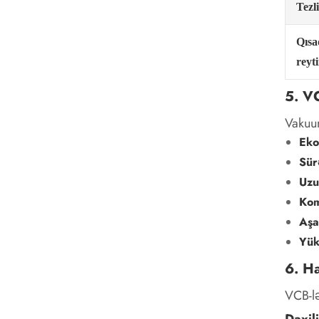
Tezli
Qıs
reyt
5. V
Vakuum
Ekol
Sürə
Uzu
Kom
Aşa
Yük
6. H
VCB-lə
Daxil