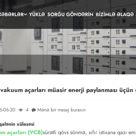
XƏBƏRLƏR
YÜKLƏ
SORĞU GÖNDƏRIN
BIZIMLƏ ƏLAQƏ 
vakuum açarları müasir enerji paylanması üçün ə
6-06-30
4
Mənə bir mesaj buraxın
alənin xülasəsi
m açarları (VCB)
sürətli qövs sönmə, sıfır istixana qazı em