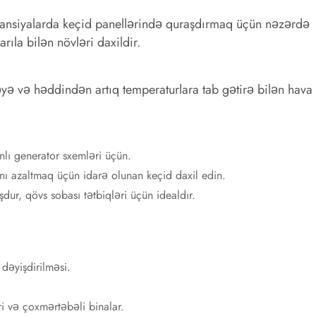
mstansiyalarda keçid panellərində quraşdırmaq üçün nəzərdə
ıla bilən növləri daxildir.
əyə və həddindən artıq temperaturlara tab gətirə bilən hava
nlı generator sxemləri üçün.
ı azaltmaq üçün idarə olunan keçid daxil edin.
ur, qövs sobası tətbiqləri üçün idealdır.
 dəyişdirilməsi.
i və çoxmərtəbəli binalar.