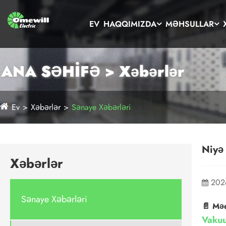
EV
HAQQIMIZDA
MƏHSULLAR
ANA SƏHİFƏ > Xəbərlər
Ev
Xəbərlər
Sənaye Xəbərləri
Niyə 
Xəbərlər
202
Sənaye Xəbərləri
📄 Məq
Vakuu