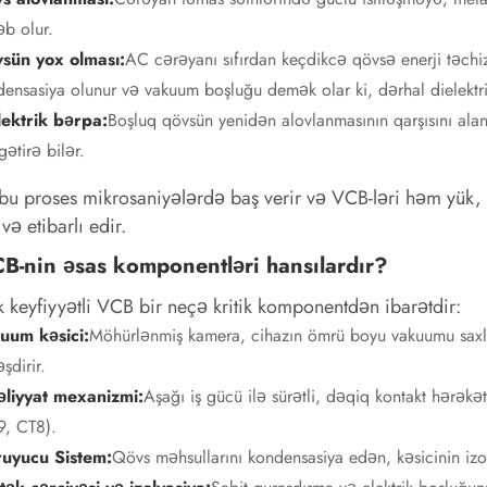
b olur.
sün yox olması:
AC cərəyanı sıfırdan keçdikcə qövsə enerji təchiz
ensasiya olunur və vakuum boşluğu demək olar ki, dərhal dielektr
lektrik bərpa:
Boşluq qövsün yenidən alovlanmasının qarşısını ala
gətirə bilər.
bu proses mikrosaniyələrdə baş verir və VCB-ləri həm yük,
 və etibarlı edir.
CB-nin əsas komponentləri hansılardır?
 keyfiyyətli VCB bir neçə kritik komponentdən ibarətdir:
uum kəsici:
Möhürlənmiş kamera, cihazın ömrü boyu vakuumu saxla
əşdirir.
liyyat mexanizmi:
Aşağı iş gücü ilə sürətli, dəqiq kontakt hərək
9, CT8).
uyucu Sistem:
Qövs məhsullarını kondensasiya edən, kəsicinin izol