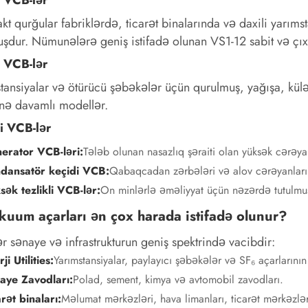
t qurğular fabriklərdə, ticarət binalarında və daxili yarı
uşdur. Nümunələrə geniş istifadə olunan VS1-12 sabit və çıxar
i VCB-lər
tansiyalar və ötürücü şəbəkələr üçün qurulmuş, yağışa, kül
inə davamlı modellər.
i VCB-lər
erator VCB-ləri:
Tələb olunan nasazlıq şəraiti olan yüksək cərəya
dansatör keçidi VCB:
Qabaqcadan zərbələri və alov cərəyanların
sək tezlikli VCB-lər:
On minlərlə əməliyyat üçün nəzərdə tutulmuşd
kuum açarları ən çox harada istifadə olunur?
r sənaye və infrastrukturun geniş spektrində vacibdir:
ji Utilities:
Yarımstansiyalar, paylayıcı şəbəkələr və SF₆ açarlarının
aye Zavodları:
Polad, sement, kimya və avtomobil zavodları.
rət binaları:
Məlumat mərkəzləri, hava limanları, ticarət mərkəzlər