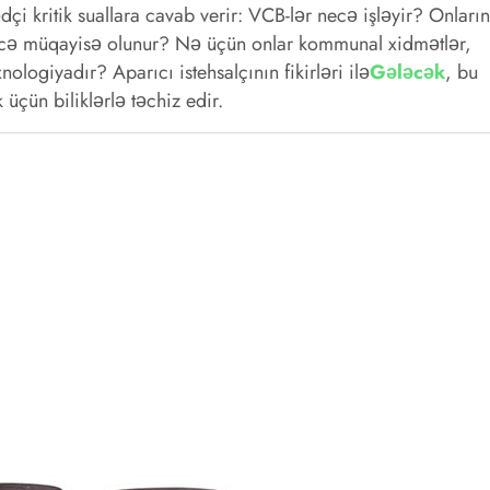
ədçi kritik suallara cavab verir: VCB-lər necə işləyir? Onların
necə müqayisə olunur? Nə üçün onlar kommunal xidmətlər,
logiyadır? Aparıcı istehsalçının fikirləri ilə
Gələcək
, bu
çün biliklərlə təchiz edir.