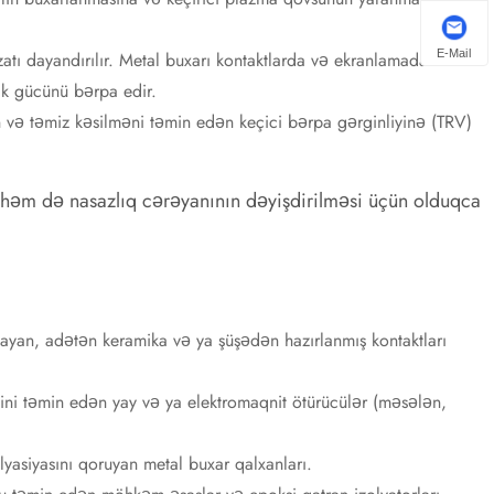
E-Mail
atı dayandırılır. Metal buxarı kontaktlarda və ekranlamada
ik gücünü bərpa edir.
n və təmiz kəsilməni təmin edən keçici bərpa gərginliyinə (TRV)
 həm də nasazlıq cərəyanının dəyişdirilməsi üçün olduqca
yan, adətən keramika və ya şüşədən hazırlanmış kontaktları
ətini təmin edən yay və ya elektromaqnit ötürücülər (məsələn,
yasiyasını qoruyan metal buxar qalxanları.