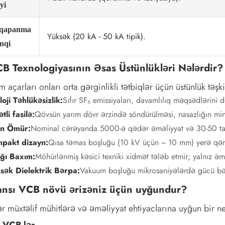
yi
aqapanma
Yüksək (20 kA - 50 kA tipik).
inqi
CB Texnologiyasının Əsas Üstünlükləri Nələrdir?
 açarları onları orta gərginlikli tətbiqlər üçün üstünlük təşkil
oji Təhlükəsizlik:
Sıfır SF₆ emissiyaları, davamlılıq məqsədlərini d
tli fasilə:
Qövsün yarım dövr ərzində söndürülməsi, nasazlığın mi
n Ömür:
Nominal cərəyanda 5000-ə qədər əməliyyat və 30-50 tam
pakt dizayn:
Qısa təmas boşluğu (10 kV üçün ~ 10 mm) yerə qən
ğı Baxım:
Möhürlənmiş kəsici texniki xidmət tələb etmir; yalnız 
sək Dielektrik Bərpa:
Vakuum boşluğu mikrosaniyələrdə gücü bərp
ansı VCB növü ərizəniz üçün uyğundur?
r müxtəlif mühitlərə və əməliyyat ehtiyaclarına uyğun bir 
i VCB-lər