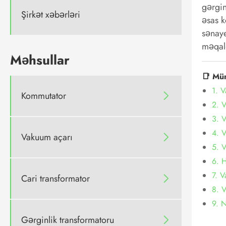
gərgin
Şirkət xəbərləri
əsas k
sənaye
məqalə
Məhsullar
📑 Mü
1. V
Kommutator

2. V
3. V
4. 
Vakuum açarı

5. V
6. 
7. V
Cari transformator

8. V
9. N
Gərginlik transformatoru
