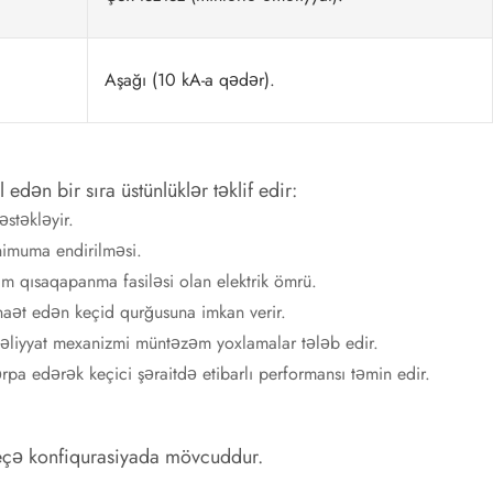
Aşağı (10 kA-a qədər).
 edən bir sıra üstünlüklər təklif edir:
əstəkləyir.
nimuma endirilməsi.
 qısaqapanma fasiləsi olan elektrik ömrü.
aət edən keçid qurğusuna imkan verir.
əməliyyat mexanizmi müntəzəm yoxlamalar tələb edir.
a edərək keçici şəraitdə etibarlı performansı təmin edir.
neçə konfiqurasiyada mövcuddur.