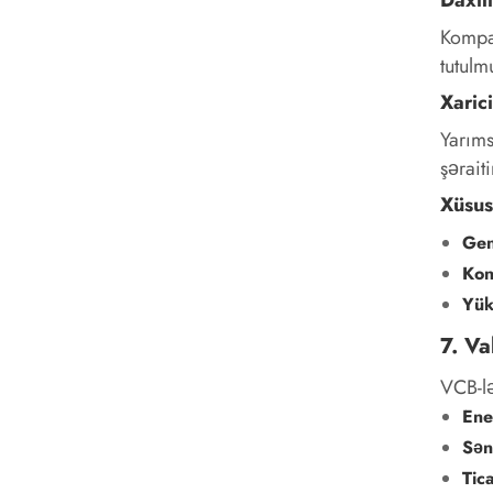
Kompak
tutulm
Xaric
Yarıms
şərait
Xüsus
Gen
Kon
Yük
7. Va
VCB-lə
Ener
Sən
Tica