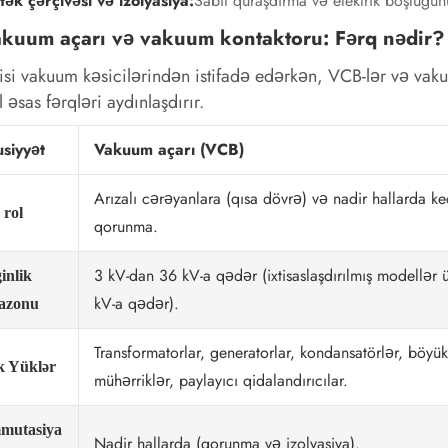
tək çərçivəsi və izolyasiya:
Sabit quraşdırma və elektrik boşluğun
akuum açarı və vakuum kontaktoru: Fərq nədir?
isi vakuum kəsicilərindən istifadə edərkən, VCB-lər və vak
 əsas fərqləri aydınlaşdırır.
siyyət
Vakuum açarı (VCB)
Arızalı cərəyanlara (qısa dövrə) və nadir hallarda k
 rol
qorunma.
3 kV-dan 36 kV-a qədər (ixtisaslaşdırılmış modellər
inlik
kV-a qədər).
azonu
Transformatorlar, generatorlar, kondansatörlər, böyük
k Yüklər
mühərriklər, paylayıcı qidalandırıcılar.
mutasiya
Nadir hallarda (qorunma və izolyasiya).