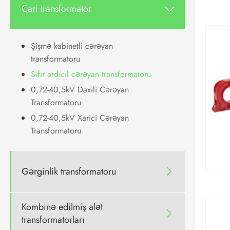
Cari transformator

Şişmə kabinetli cərəyan
transformatoru
Sıfır ardıcıl cərəyan transformatoru
0,72-40,5kV Daxili Cərəyan
Transformatoru
0,72-40,5kV Xarici Cərəyan
Transformatoru
Gərginlik transformatoru

Kombinə edilmiş alət

transformatorları