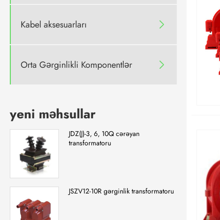
Kabel aksesuarları

Orta Gərginlikli Komponentlər

yeni məhsullar
JDZ(J)-3, 6, 10Q cərəyan
transformatoru
JSZV12-10R gərginlik transformatoru