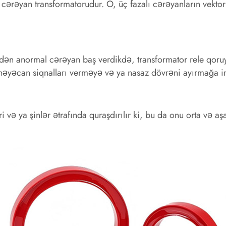
i cərəyan transformatorudur. O, üç fazalı cərəyanların vekt
dən anormal cərəyan baş verdikdə, transformator rele qoru
 həyəcan siqnalları verməyə və ya nasaz dövrəni ayırmağa i
 və ya şinlər ətrafında quraşdırılır ki, bu da onu orta və aşa