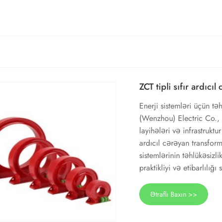
ZCT tipli sıfır ardıcı
Enerji sistemləri üçün t
(Wenzhou) Electric Co., L
layihələri və infrastruktur
ardıcıl cərəyan transform
sistemlərinin təhlükəsizl
praktikliyi və etibarlılığı
Ətraflı Baxın >>