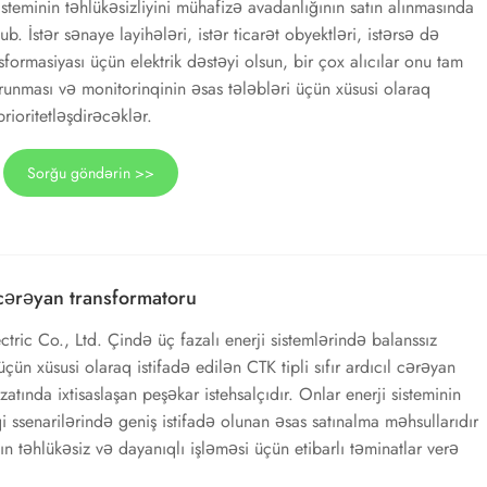
sisteminin təhlükəsizliyini mühafizə avadanlığının satın alınmasında
b. İstər sənaye layihələri, istər ticarət obyektləri, istərsə də
nsformasiyası üçün elektrik dəstəyi olsun, bir çox alıcılar onu tam
qorunması və monitorinqinin əsas tələbləri üçün xüsusi olaraq
rioritetləşdirəcəklər.
Sorğu göndərin >>
l cərəyan transformatoru
ic Co., Ltd. Çində üç fazalı enerji sistemlərində balanssız
çün xüsusi olaraq istifadə edilən CTK tipli sıfır ardıcıl cərəyan
zatında ixtisaslaşan peşəkar istehsalçıdır. Onlar enerji sisteminin
i ssenarilərində geniş istifadə olunan əsas satınalma məhsullarıdır
nın təhlükəsiz və dayanıqlı işləməsi üçün etibarlı təminatlar verə