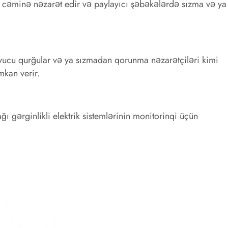
or cəminə nəzarət edir və paylayıcı şəbəkələrdə sızma və ya
yucu qurğular və ya sızmadan qorunma nəzarətçiləri kimi
mkan verir.
ğı gərginlikli elektrik sistemlərinin monitorinqi üçün