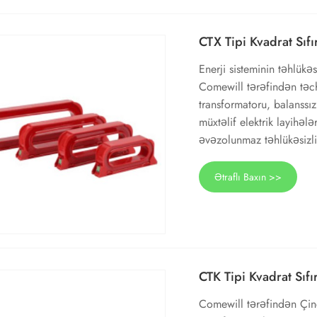
CTX Tipi Kvadrat Sıfı
Enerji sisteminin təhlük
Comewill tərəfindən təchi
transformatoru, balanssı
müxtəlif elektrik layihələ
əvəzolunmaz təhlükəsizli
Ətraflı Baxın >>
CTK Tipi Kvadrat Sıfı
Comewill tərəfindən Çind