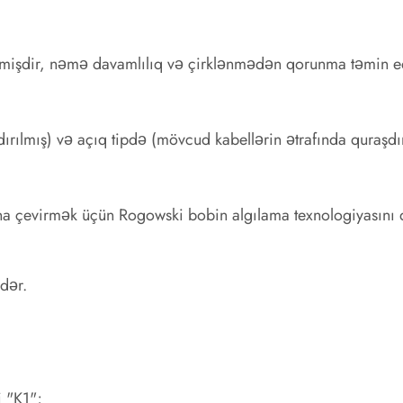
mişdir, nəmə davamlılıq və çirklənmədən qorunma təmin ed
ırılmış) və açıq tipdə (mövcud kabellərin ətrafında quraşd
arına çevirmək üçün Rogowski bobin algılama texnologiyasını 
dər.
i "K1";