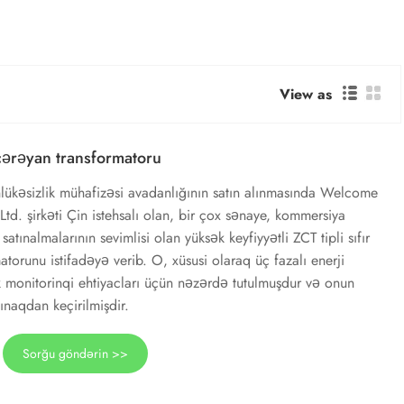
View as
l cərəyan transformatoru
əhlükəsizlik mühafizəsi avadanlığının satın alınmasında Welcome
td. şirkəti Çin istehsalı olan, bir çox sənaye, kommersiya
 satınalmalarının sevimlisi olan yüksək keyfiyyətli ZCT tipli sıfır
atorunu istifadəyə verib. O, xüsusi olaraq üç fazalı enerji
ik monitorinqi ehtiyacları üçün nəzərdə tutulmuşdur və onun
 sınaqdan keçirilmişdir.
Sorğu göndərin >>