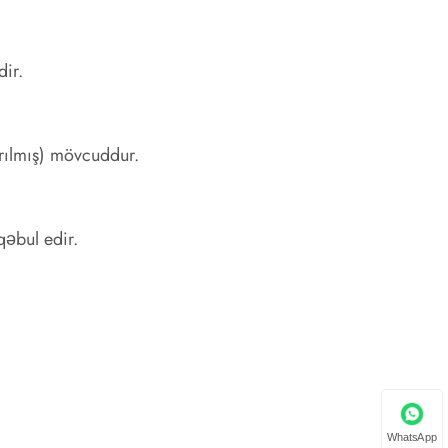
ir.
ırılmış) mövcuddur.
qəbul edir.
WhatsApp