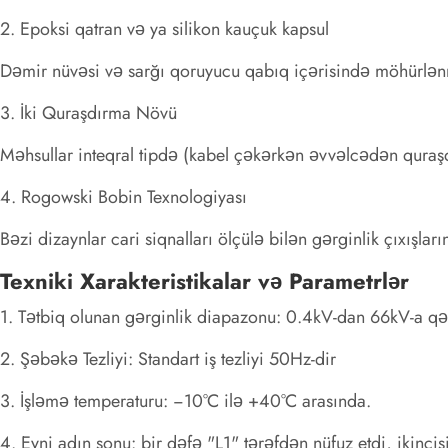
2. Epoksi qatran və ya silikon kauçuk kapsul
Dəmir nüvəsi və sarğı qoruyucu qabıq içərisində möhürlən
3. İki Quraşdırma Növü
Məhsullar inteqral tipdə (kabel çəkərkən əvvəlcədən quraşd
4. Rogowski Bobin Texnologiyası
Bəzi dizaynlar cari siqnalları ölçülə bilən gərginlik çıxışl
Texniki Xarakteristikalar və Parametrlər
1. Tətbiq olunan gərginlik diapazonu: 0.4kV-dan 66kV-a qə
2. Şəbəkə Tezliyi: Standart iş tezliyi 50Hz-dir
3. İşləmə temperaturu: −10°C ilə +40°C arasında.
4. Eyni adın sonu: bir dəfə "L1" tərəfdən nüfuz etdi, ikincis