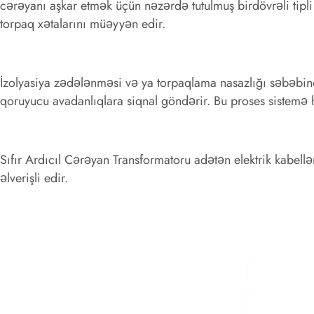
cərəyanı aşkar etmək üçün nəzərdə tutulmuş birdövrəli tipl
torpaq xətalarını müəyyən edir.
İzolyasiya zədələnməsi və ya torpaqlama nasazlığı səbəbin
qoruyucu avadanlıqlara siqnal göndərir. Bu proses sistemə
Sıfır Ardıcıl Cərəyan Transformatoru adətən elektrik kabelləri
əlverişli edir.