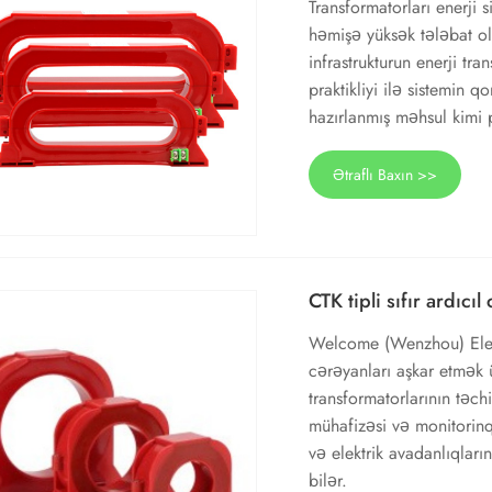
Transformatorları enerji 
həmişə yüksək tələbat olu
infrastrukturun enerji tra
praktikliyi ilə sistemin 
hazırlanmış məhsul kimi p
Ətraflı Baxın >>
CTK tipli sıfır ardıcı
Welcome (Wenzhou) Electr
cərəyanları aşkar etmək ü
transformatorlarının təchi
mühafizəsi və monitorinq
və elektrik avadanlıqları
bilər.