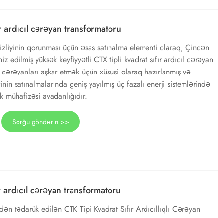
r ardıcıl cərəyan transformatoru
əsizliyinin qorunması üçün əsas satınalma elementi olaraq, Çindən
z edilmiş yüksək keyfiyyətli CTX tipli kvadrat sıfır ardıcıl cərəyan
z cərəyanları aşkar etmək üçün xüsusi olaraq hazırlanmış və
rinin satınalmalarında geniş yayılmış üç fazalı enerji sistemlərində
k mühafizəsi avadanlığıdır.
Sorğu göndərin >>
r ardıcıl cərəyan transformatoru
ən tədarük edilən CTK Tipi Kvadrat Sıfır Ardıcıllıqlı Cərəyan