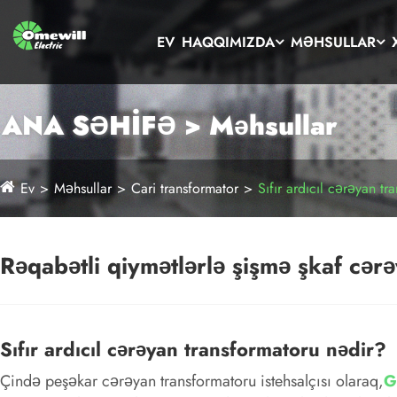
EV
HAQQIMIZDA
MƏHSULLAR
ANA SƏHİFƏ > Məhsullar
Ev
Məhsullar
Cari transformator
Sıfır ardıcıl cərəyan tr
Rəqabətli qiymətlərlə şişmə şkaf cərə
Sıfır ardıcıl cərəyan transformatoru nədir?
Çində peşəkar cərəyan transformatoru istehsalçısı olaraq,
G