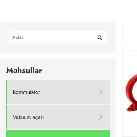
Məhsullar
Kommutator

Vakuum açarı
