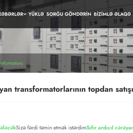
XƏBƏRLƏR
YÜKLƏ
SORĞU GÖNDƏRIN
BIZIMLƏ ƏLAQƏ 
ansformatoru
yan transformatorlarının topdan satış
ələcək
Sizə fərdi təmin etmək istərdim
Sıfır ardıcıl cərəy