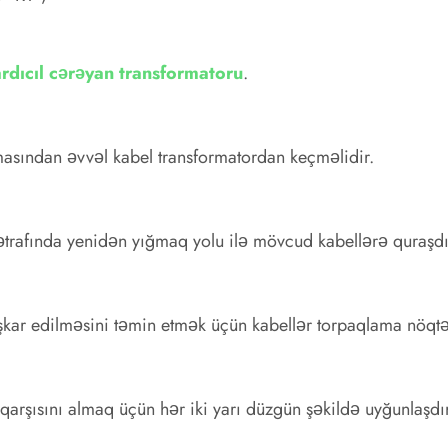
 ardıcıl cərəyan transformatoru
.
lmasından əvvəl kabel transformatordan keçməlidir.
ətrafında yenidən yığmaq yolu ilə mövcud kabellərə quraşdır
şkar edilməsini təmin etmək üçün kabellər torpaqlama nöqt
qarşısını almaq üçün hər iki yarı düzgün şəkildə uyğunlaşdır