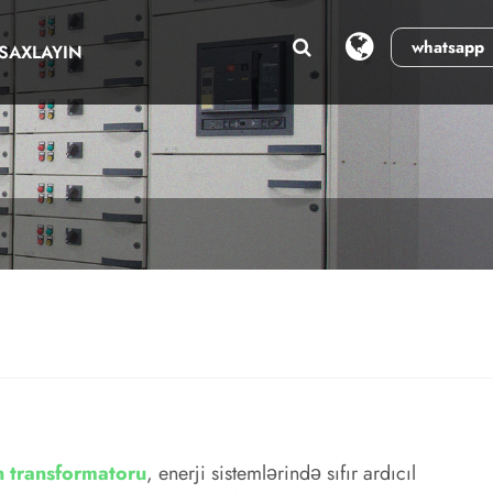
whatsapp
SAXLAYIN
ı
an transformatoru
, enerji sistemlərində sıfır ardıcıl