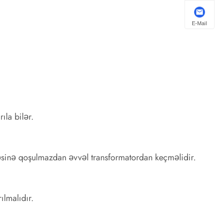
E-Mail
ıla bilər.
əsinə qoşulmazdan əvvəl transformatordan keçməlidir.
ılmalıdır.