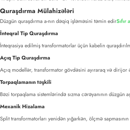
Quraşdırma Mülahizələri
Düzgün quraşdırma a-nın dəqiq işləməsini təmin edir
Sıfır
İnteqral Tip Quraşdırma
İnteqrasiya edilmiş transformatorlar üçün kabelin quraşdırı
Açıq Tip Quraşdırma
Açıq modellər, transformator gövdəsini ayıraraq və dirijor 
Torpaqlamanın təşkili
Bəzi torpaqlama sistemlərində sızma cərəyanının düzgün a
Mexanik Hizalama
Split transformatorları yenidən yığarkən, ölçmə sapmasının 