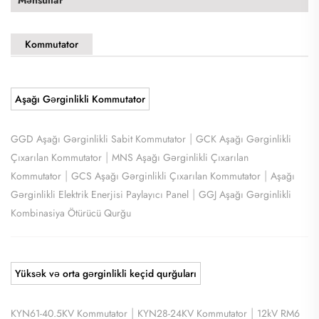
Kommutator
Aşağı Gərginlikli Kommutator
|
GGD Aşağı Gərginlikli Sabit Kommutator
GCK Aşağı Gərginlikli
|
Çıxarılan Kommutator
MNS Aşağı Gərginlikli Çıxarılan
|
|
Kommutator
GCS Aşağı Gərginlikli Çıxarılan Kommutator
Aşağı
|
Gərginlikli Elektrik Enerjisi Paylayıcı Panel
GGJ Aşağı Gərginlikli
Kombinasiya Ötürücü Qurğu
Yüksək və orta gərginlikli keçid qurğuları
|
|
KYN61-40.5KV Kommutator
KYN28-24KV Kommutator
12kV RM6