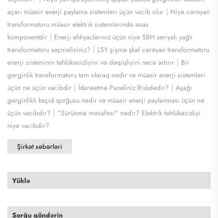
|
açarı müasir enerji paylama sistemləri üçün vacib olur
Niyə cərəyan
transformatoru müasir elektrik sistemlərində əsas
|
komponentdir
Enerji ehtiyaclarınız üçün niyə SBH seriyalı yağlı
|
transformatoru seçməlisiniz?
LSY şişmə şkaf cərəyan transformatoru
|
enerji sisteminin təhlükəsizliyini və dəqiqliyini necə artırır
Bir
gərginlik transformatoru tam olaraq nədir və müasir enerji sistemləri
|
|
üçün nə üçün vacibdir
İdarəetmə Paneliniz Riskdədir?
Aşağı
gərginlikli keçid qurğusu nədir və müasir enerji paylanması üçün nə
|
üçün vacibdir?
"Sürünmə məsafəsi" nədir? Elektrik təhlükəsizliyi
niyə vacibdir?
Şirkət xəbərləri
Yüklə
Sorğu göndərin