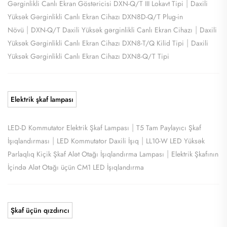
|
Gərginlikli Canlı Ekran Göstəricisi DXN-Q/T III Lokavt Tipi
Daxili
Yüksək Gərginlikli Canlı Ekran Cihazı DXN8D-Q/T Plug-in
|
|
Növü
DXN-Q/T Daxili Yüksək gərginlikli Canlı Ekran Cihazı
Daxili
|
Yüksək Gərginlikli Canlı Ekran Cihazı DXN8-T/Q Kilid Tipi
Daxili
Yüksək Gərginlikli Canlı Ekran Cihazı DXN8-Q/T Tipi
Elektrik şkaf lampası
|
LED-D Kommutator Elektrik Şkaf Lampası
T5 Tam Paylayıcı Şkaf
|
|
İşıqlandırması
LED Kommutator Daxili İşıq
LL10-W LED Yüksək
|
Parlaqlıq Kiçik Şkaf Alət Otağı İşıqlandırma Lampası
Elektrik Şkafının
İçində Alət Otağı üçün CM1 LED İşıqlandırma
Şkaf üçün qızdırıcı