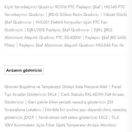
|
Kiçik Yarımkeçirici Qızdırıcı RC016 PTC Paylayıcı Şkaf
HG140 PTC
|
|
Yarımkeçirici Qızdırıcı
JRD-G Silikon Rezin Qızdırıcı
Yüksək Güclü
|
Şkaf Qızdırıcısı
HVL031 Elektrik Korpusları üçün PTC Fan
|
|
Qızdırıcısı
DJR-L150S Paylayıcı Şkaf Qızdırıcısı
DJR-L (JRD)
|
Alüminium Alaşımlı Qızdırıcı PTC 50-400W
Paylayıcı Şkaf JRD İstilik
|
Plitəsi
Paylayıcı Şkaf Alüminium Alaşımlı Qızdırıcı HGL046 Fan ilə
Arızanın göstəricisi
|
Qismən Boşaltma və Temperatur Onlayn Xəta Nəzarət Aləti
Panel
|
Tipi Arızalar Göstəricisi EKL4
Canlı Statuslu EKL-4DXN Xətt Arızası
|
Göstəricisi
Geri çəkilə bilən yerüstü nasazlıq göstəricisi JDX
|
Torpaqlama Lokatoru
Dörddə bir sıxılma yayı dayandırılmış nasazlıq
|
|
göstəricisi JDG-F
Yanıb-sönən xətt xətası göstəricisi EKL2
TL-5
10kV Kommutator üçün Fiber Optik Temperatur Arızası Monitoru