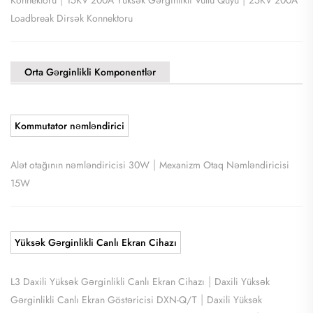
Loadbreak Dirsək Konnektoru
Orta Gərginlikli Komponentlər
Kommutator nəmləndirici
|
Alət otağının nəmləndiricisi 30W
Mexanizm Otaq Nəmləndiricisi
15W
Yüksək Gərginlikli Canlı Ekran Cihazı
|
L3 Daxili Yüksək Gərginlikli Canlı Ekran Cihazı
Daxili Yüksək
|
Gərginlikli Canlı Ekran Göstəricisi DXN-Q/T
Daxili Yüksək