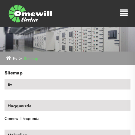
Ev
Sitemap
Sitemap
Ev
Haqqımızda
Comewill haqqında
Məhsullar