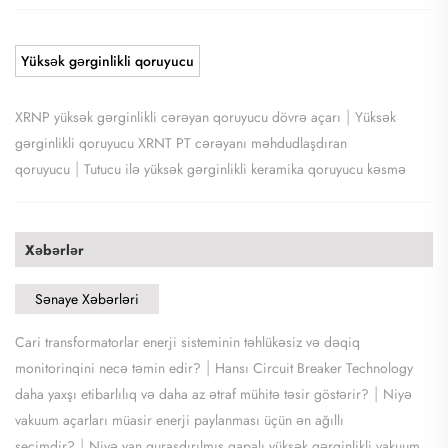
Yüksək gərginlikli qoruyucu
|
XRNP yüksək gərginlikli cərəyan qoruyucu dövrə açarı
Yüksək
gərginlikli qoruyucu XRNT PT cərəyanı məhdudlaşdıran
|
qoruyucu
Tutucu ilə yüksək gərginlikli keramika qoruyucu kəsmə
Xəbərlər
Sənaye Xəbərləri
Cari transformatorlar enerji sisteminin təhlükəsiz və dəqiq
|
monitorinqini necə təmin edir?
Hansı Circuit Breaker Technology
|
daha yaxşı etibarlılıq və daha az ətraf mühitə təsir göstərir?
Niyə
vakuum açarları müasir enerji paylanması üçün ən ağıllı
|
seçimdir?
Niyə yan quraşdırılmış qapalı yüksək gərginlikli vakuum