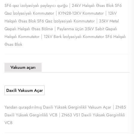
|
SF6 qaz izolyasiyalı paylayıcı qurğu
24kV Halqalı Əsas Blok SF6
|
|
Qaz İzolyasiyalı Kommutator
KYN28-12KV Kommutator
12kV
|
Halqalı Əsas Blok SF6 Qaz İzolyasiyalı Kommutator
35kV Metal
|
Qapalı Halqalı Əsas Bölmə
Paylanma üçün 35kV Sabit Qapalı
|
Halqalı Kommutator
12kV Bərk İzolyasiyalı Kommutator SF6 Halqalı
Əsas Blok
Vakuum açarı
Daxili Vakuum Açar
|
Yandan quraşdırılmış Daxili Yüksək Gərginlikli Vakuum Açar
ZN85
|
Daxili Yüksək Gərginlikli VCB
ZN63 VS1 Daxili Yüksək Gərginlikli
VCB