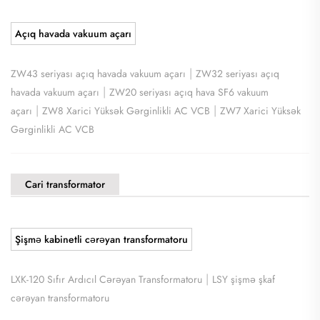
Açıq havada vakuum açarı
|
ZW43 seriyası açıq havada vakuum açarı
ZW32 seriyası açıq
|
havada vakuum açarı
ZW20 seriyası açıq hava SF6 vakuum
|
|
açarı
ZW8 Xarici Yüksək Gərginlikli AC VCB
ZW7 Xarici Yüksək
Gərginlikli AC VCB
Cari transformator
Şişmə kabinetli cərəyan transformatoru
|
LXK-120 Sıfır Ardıcıl Cərəyan Transformatoru
LSY şişmə şkaf
cərəyan transformatoru