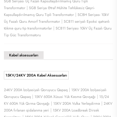
SGB ​​Seriyası Üç Fazalı Kapsullaşdırılmamış Quru Tipli
|
Transformator
SGB ​​Seriya Ətraf Mühitə Təhlükəsiz Qeyri-
|
Kapsullaşdırılmamış Quru Tipli Transformator
SCBH Seriyası 10kV
|
Üç Fazalı Quru Amorf Transformator
SCB11 seriyalı Epoksi qatranlı
|
tökmə quru tip transformatorlar
SCB11 Seriyası 10kV Üç Fazalı Quru
Tip Güc Transformatoru
Kabel aksesuarları
15KV/24KV 200A Kabel Aksesuarları
|
24KV 200A İzolyasiyalı Qoruyucu Qapaq
15KV 200A İzolyasiyalı
|
|
Qoruyucu Qapaq
15KV 600A Xüsusi Yük Kəsmə Qovşağı
15/24
|
|
KV 600A Yük Qırma Qovşağı
15KV 200A Vulka Yerləşdirmə
24KV
|
200A fırlanan qidalanma yeri
15KV 200A Loadbreak Dirsək
|
|
Konnektoru
15KV 200A Yüksək Gərginlikli Vullu Quyu
25KV 200A