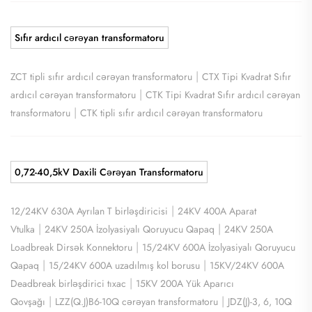
Sıfır ardıcıl cərəyan transformatoru
|
ZCT tipli sıfır ardıcıl cərəyan transformatoru
CTX Tipi Kvadrat Sıfır
|
ardıcıl cərəyan transformatoru
CTK Tipi Kvadrat Sıfır ardıcıl cərəyan
|
transformatoru
CTK tipli sıfır ardıcıl cərəyan transformatoru
0,72-40,5kV Daxili Cərəyan Transformatoru
|
12/24KV 630A Ayrılan T birləşdiricisi
24KV 400A Aparat
|
|
Vtulka
24KV 250A İzolyasiyalı Qoruyucu Qapaq
24KV 250A
|
Loadbreak Dirsək Konnektoru
15/24KV 600A İzolyasiyalı Qoruyucu
|
|
Qapaq
15/24KV 600A uzadılmış kol borusu
15KV/24KV 600A
|
Deadbreak birləşdirici tıxac
15KV 200A Yük Aparıcı
|
|
Qovşağı
LZZ(Q.J)B6-10Q cərəyan transformatoru
JDZ(J)-3, 6, 10Q