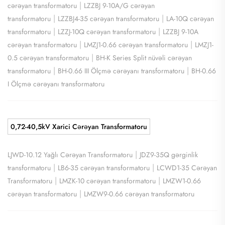
|
cərəyan transformatoru
LZZBJ 9-10A/G cərəyan
|
|
transformatoru
LZZBJ4-35 cərəyan transformatoru
LA-10Q cərəyan
|
|
transformatoru
LZZJ-10Q cərəyan transformatoru
LZZBJ 9-10A
|
|
cərəyan transformatoru
LMZJ1-0.66 cərəyan transformatoru
LMZJ1-
|
0.5 cərəyan transformatoru
BH-K Series Split nüvəli cərəyan
|
|
transformatoru
BH-0.66 III Ölçmə cərəyanı transformatoru
BH-0.66
I Ölçmə cərəyanı transformatoru
0,72-40,5kV Xarici Cərəyan Transformatoru
|
LJWD-10.12 Yağlı Cərəyan Transformatoru
JDZ9-35Q gərginlik
|
|
transformatoru
LB6-35 cərəyan transformatoru
LCWD1-35 Cərəyan
|
|
Transformatoru
LMZK-10 cərəyan transformatoru
LMZW1-0.66
|
cərəyan transformatoru
LMZW9-0.66 cərəyan transformatoru