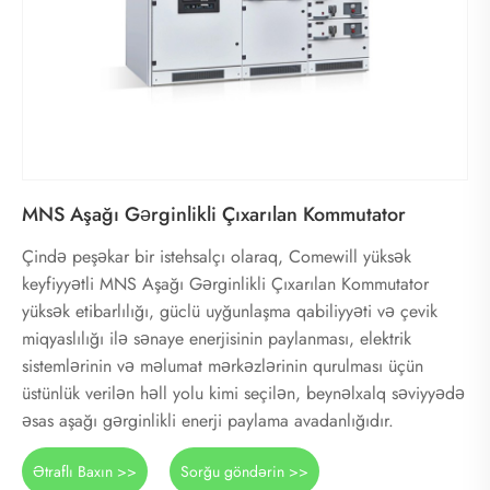
MNS Aşağı Gərginlikli Çıxarılan Kommutator
Çində peşəkar bir istehsalçı olaraq, Comewill yüksək
keyfiyyətli MNS Aşağı Gərginlikli Çıxarılan Kommutator
yüksək etibarlılığı, güclü uyğunlaşma qabiliyyəti və çevik
miqyaslılığı ilə sənaye enerjisinin paylanması, elektrik
sistemlərinin və məlumat mərkəzlərinin qurulması üçün
üstünlük verilən həll yolu kimi seçilən, beynəlxalq səviyyədə
əsas aşağı gərginlikli enerji paylama avadanlığıdır.
Ətraflı Baxın >>
Sorğu göndərin >>