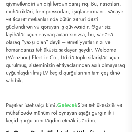
qiymətləndirilən dişlilərdən danışırıq. Bu, nasosları,
mühərrikləri, kompressorları, işıqlandırmanı - sənaye
və ticarət məkanlarında bütün zəruri dəsti
gücləndirən və qoruyan iş qüvvəsidir. Əgər siz
layihələr üçün qaynaq axtarırsınızsa, bu, sadəcə
olaraq “yaxşı olan” deyil – əməliyyatlarınızı və
komandanızı təhlükəsiz saxlayan şeydir. Welcome
(Wenzhou) Electric Co., Ltd-də toplu sifarişlər üçün
qurulmuş, sisteminizin ehtiyaclarından asılı olmayaraq
uyğunlaşdırılmış LV keçid qurğularının tam çeşidinə
sahibik.
Peşəkar istehsalçı kimi,
Gələcək
Sizə təhlükəsizlik və
mühafizədə mühüm rol oynayan aşağı gərginlikli
keçid qurğularını təqdim etmək istərdim.