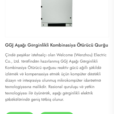
GGJ Aşağı Gərginlikli Kombinasiya Ötürücü Qurğu
Çində peşəkar istehsalçı olan Welcome (Wenzhou) Electric
Co., Ltd. tərəfindən hazırlanmış GGJ Aşağı Gərginlikli
Kombinasiya Ötürücü qurğusu reaktiv gücü ağıllı şəkildə
izləmək və kompensasiya etmək üçün kompüter dəstəkli
dizayn və inteqrasiya olunmuş mikrokompüter idarəetmə
texnologiyasına malikdir. Rasional quruluşu və yetkin
texnologiyası ilə öyünərək, aşağı gərginlikli elektrik
şəbəkələrində geniş tətbiq olunur.