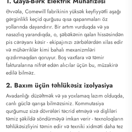
1. Qaya-Bərk Elektrik Mühafizəsi
Əvvəla, Comewill fabrikinin yüksək keyfiyyətli aşağı
gərginlikli keçid qurğusu qısa qapanmaları öz
yollarında dayandırır. Bir artım vurduqda və ya
nasazlıq yarandıqda, o, şəbəkənin qalan hissəsindən
pis cərəyanı kəsir - ekipajınızı zərbələrdən xilas edir
və mühərriklər kimi bahalı mexanizmləri
qızdırmaqdan qoruyur. Boş vaxtlara və təmir
fakturalarına nifrət edən alıcılar üçün bu, müzakirə
edilə bilməz.
2. Baxım üçün təhlükəsiz izolyasiya
Avadanlığı düzəltmək və ya yoxlamaq lazım olduqda,
canlı güclə qarışa bilməzsiniz. Kommutasiya
qurğumuz sizə dövrələri təcrid etməyə və dişliləri
təmiz şəkildə söndürməyə imkan verir - texnoloqların
təhlükəsizliyini təmin edir və texniki xidməti daha tez