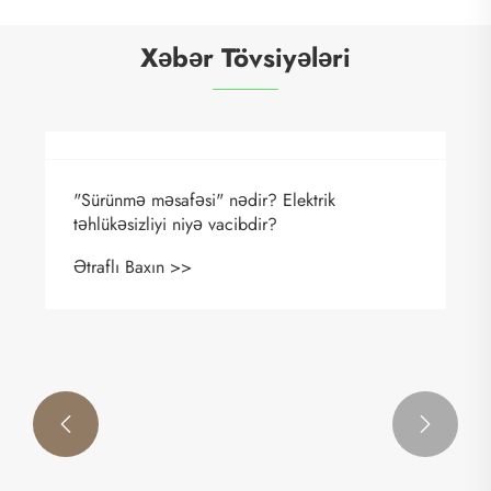
Xəbər Tövsiyələri
Aşağı gərginlikli keçid qurğusu nədir və
müasir enerji paylanması üçün nə üçün
vacibdir?
Ətraflı Baxın >>

