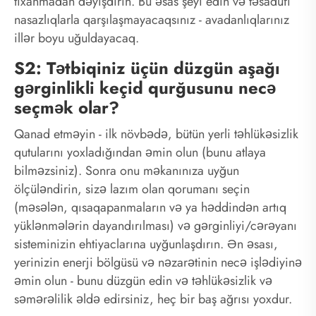
tıxanmadan dəyişdirin. Bu əsas şeyi edin və təsadüfi
nasazlıqlarla qarşılaşmayacaqsınız - avadanlıqlarınız
illər boyu uğuldayacaq.
S2: Tətbiqiniz üçün düzgün aşağı
gərginlikli keçid qurğusunu necə
seçmək olar?
Qanad etməyin - ilk növbədə, bütün yerli təhlükəsizlik
qutularını yoxladığından əmin olun (bunu atlaya
bilməzsiniz). Sonra onu məkanınıza uyğun
ölçüləndirin, sizə lazım olan qorumanı seçin
(məsələn, qısaqapanmaların və ya həddindən artıq
yüklənmələrin dayandırılması) və gərginliyi/cərəyanı
sisteminizin ehtiyaclarına uyğunlaşdırın. Ən əsası,
yerinizin enerji bölgüsü və nəzarətinin necə işlədiyinə
əmin olun - bunu düzgün edin və təhlükəsizlik və
səmərəlilik əldə edirsiniz, heç bir baş ağrısı yoxdur.