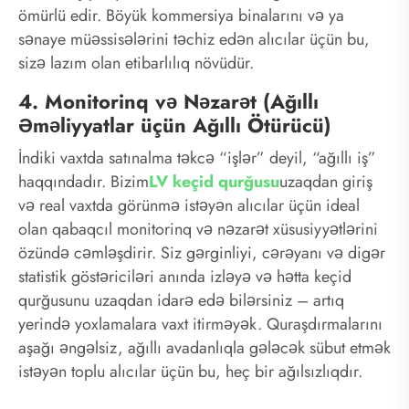
ömürlü edir. Böyük kommersiya binalarını və ya
sənaye müəssisələrini təchiz edən alıcılar üçün bu,
sizə lazım olan etibarlılıq növüdür.
4. Monitorinq və Nəzarət (Ağıllı
Əməliyyatlar üçün Ağıllı Ötürücü)
İndiki vaxtda satınalma təkcə “işlər” deyil, “ağıllı iş”
haqqındadır. Bizim
LV keçid qurğusu
uzaqdan giriş
və real vaxtda görünmə istəyən alıcılar üçün ideal
olan qabaqcıl monitorinq və nəzarət xüsusiyyətlərini
özündə cəmləşdirir. Siz gərginliyi, cərəyanı və digər
statistik göstəriciləri anında izləyə və hətta keçid
qurğusunu uzaqdan idarə edə bilərsiniz – artıq
yerində yoxlamalara vaxt itirməyək. Quraşdırmalarını
aşağı əngəlsiz, ağıllı avadanlıqla gələcək sübut etmək
istəyən toplu alıcılar üçün bu, heç bir ağılsızlıqdır.