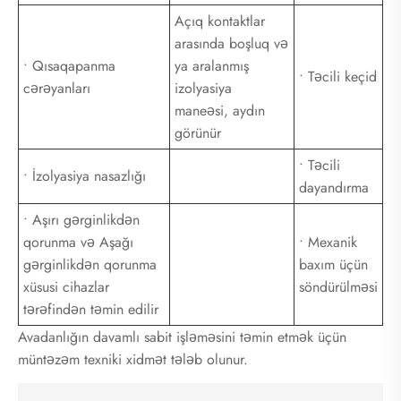
Açıq kontaktlar
arasında boşluq və
• Qısaqapanma
ya aralanmış
• Təcili keçid
cərəyanları
izolyasiya
maneəsi, aydın
görünür
• Təcili
• İzolyasiya nasazlığı
dayandırma
• Aşırı gərginlikdən
qorunma və Aşağı
• Mexanik
gərginlikdən qorunma
baxım üçün
xüsusi cihazlar
söndürülməsi
tərəfindən təmin edilir
Avadanlığın davamlı sabit işləməsini təmin etmək üçün
müntəzəm texniki xidmət tələb olunur.