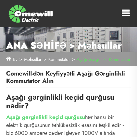
ANA SƏHİFƏ > Məhsullar
Ev
Məhsullar
Kommutator
Aşağı Gərginlikli Kommutator
Comewill-dən Keyfiyyətli Aşağı Gərginlikli
Kommutator Alın
Aşağı gərginlikli keçid qurğusu
nədir?
Aşağı gərginlikli keçid qurğusu
hər hansı bir
elektrik qurğusunun təhlükəsizlik əsasını təşkil edir -
biz 6000 amperə qədər işləyən 1000V altında