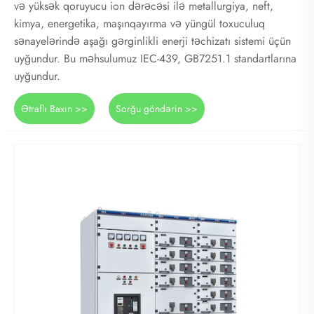
və yüksək qoruyucu ion dərəcəsi ilə metallurgiya, neft,
kimya, energetika, maşınqayırma və yüngül toxuculuq
sənayelərində aşağı gərginlikli enerji təchizatı sistemi üçün
uyğundur. Bu məhsulumuz IEC-439, GB7251.1 standartlarına
uyğundur.
Ətraflı Baxın >>
Sorğu göndərin >>