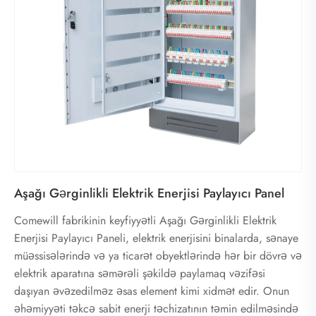
Aşağı Gərginlikli Elektrik Enerjisi Paylayıcı Panel
Comewill fabrikinin keyfiyyətli Aşağı Gərginlikli Elektrik
Enerjisi Paylayıcı Paneli, elektrik enerjisini binalarda, sənaye
müəssisələrində və ya ticarət obyektlərində hər bir dövrə və
elektrik aparatına səmərəli şəkildə paylamaq vəzifəsi
daşıyan əvəzedilməz əsas element kimi xidmət edir. Onun
əhəmiyyəti təkcə sabit enerji təchizatının təmin edilməsində