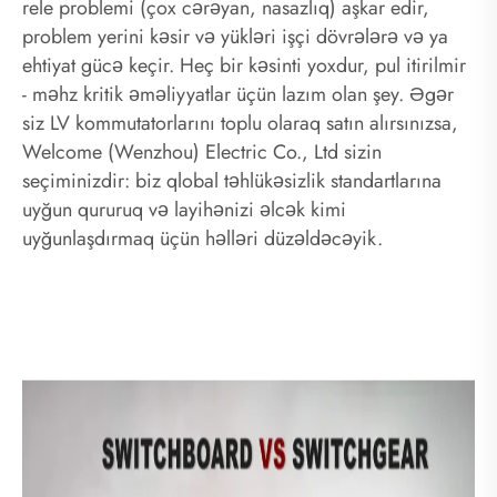
rele problemi (çox cərəyan, nasazlıq) aşkar edir,
problem yerini kəsir və yükləri işçi dövrələrə və ya
ehtiyat gücə keçir. Heç bir kəsinti yoxdur, pul itirilmir
- məhz kritik əməliyyatlar üçün lazım olan şey. Əgər
siz LV kommutatorlarını toplu olaraq satın alırsınızsa,
Welcome (Wenzhou) Electric Co., Ltd sizin
seçiminizdir: biz qlobal təhlükəsizlik standartlarına
uyğun qururuq və layihənizi əlcək kimi
uyğunlaşdırmaq üçün həlləri düzəldəcəyik.