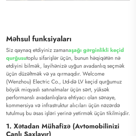
Məhsul funksiyaları
Siz qaynaq etdiyiniz zaman
aşağı gərginlikli keçid
qurğusu
toplu sifarişlər üçün, bunun həqiqətən nə
etdiyini bilmək, layihənizə uyğun avadanlıq seçmək
üçün düzəltmək və ya qırmaqdır. Welcome
(Wenzhou) Electric Co., Ltd-də LV keçid qurğumuz
böyük miqyaslı satınalmalar üçün sərt, yüksək
performanslı avadanlıqlara ehtiyacı olan sənaye,
kommersiya və infrastruktur alıcıları üçün nəzərdə
tutulmuş bu əsas işləri yerinə yetirmək üçün tikilmişdir.
1. Xətadan Mühafizə (Avtomobilinizi
Canlı Saxlayır)