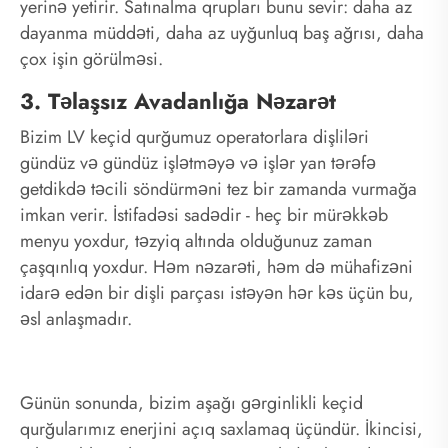
yerinə yetirir. Satınalma qrupları bunu sevir: daha az
dayanma müddəti, daha az uyğunluq baş ağrısı, daha
çox işin görülməsi.
3. Təlaşsız Avadanlığa Nəzarət
Bizim LV keçid qurğumuz operatorlara dişliləri
gündüz və gündüz işlətməyə və işlər yan tərəfə
getdikdə təcili söndürməni tez bir zamanda vurmağa
imkan verir. İstifadəsi sadədir - heç bir mürəkkəb
menyu yoxdur, təzyiq altında olduğunuz zaman
çaşqınlıq yoxdur. Həm nəzarəti, həm də mühafizəni
idarə edən bir dişli parçası istəyən hər kəs üçün bu,
əsl anlaşmadır.
Günün sonunda, bizim aşağı gərginlikli keçid
qurğularımız enerjini açıq saxlamaq üçündür. İkincisi,