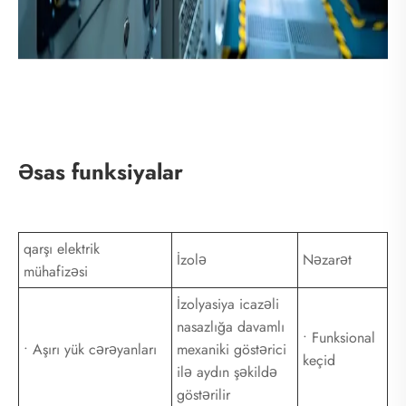
Əsas funksiyalar
qarşı elektrik
İzolə
Nəzarət
mühafizəsi
İzolyasiya icazəli
nasazlığa davamlı
• Funksional
• Aşırı yük cərəyanları
mexaniki göstərici
keçid
ilə aydın şəkildə
göstərilir