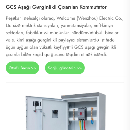
GCS Aşağı Gərginlikli Çıxarılan Kommutator
Peşəkar istehsalçı olaraq, Welcome (Wenzhou) Electric Co.,
Ltd sizə elektrik stansiyaları, yarımstansiyalar, neft-kimya
sektorları, fabriklər və mədənlər, hündürmərtəbəli binalar
və s. kimi aşağı gərginlikli paylayıcı sistemlərdə istifadə
üçün uyğun olan yüksək keyfiyyətli GCS aşağı gərginlikli
çıxarıla bilən keçid qurğusunu təqdim etmək istərdi.
Ətraflı Baxın >>
Sorğu göndərin >>