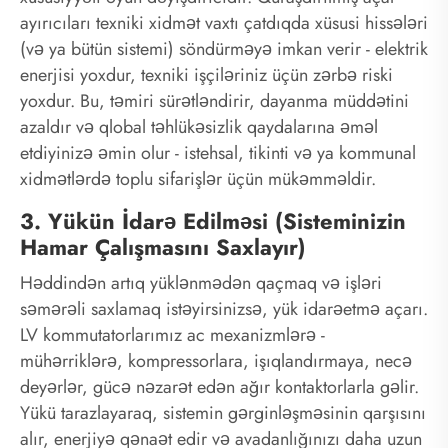
ayırıcıları texniki xidmət vaxtı çatdıqda xüsusi hissələri
(və ya bütün sistemi) söndürməyə imkan verir - elektrik
enerjisi yoxdur, texniki işçiləriniz üçün zərbə riski
yoxdur. Bu, təmiri sürətləndirir, dayanma müddətini
azaldır və qlobal təhlükəsizlik qaydalarına əməl
etdiyinizə əmin olur - istehsal, tikinti və ya kommunal
xidmətlərdə toplu sifarişlər üçün mükəmməldir.
3. Yükün İdarə Edilməsi (Sisteminizin
Hamar Çalışmasını Saxlayır)
Həddindən artıq yüklənmədən qaçmaq və işləri
səmərəli saxlamaq istəyirsinizsə, yük idarəetmə açarı.
LV kommutatorlarımız ac mexanizmlərə -
mühərriklərə, kompressorlara, işıqlandırmaya, necə
deyərlər, gücə nəzarət edən ağır kontaktorlarla gəlir.
Yükü tarazlayaraq, sistemin gərginləşməsinin qarşısını
alır, enerjiyə qənaət edir və avadanlığınızı daha uzun