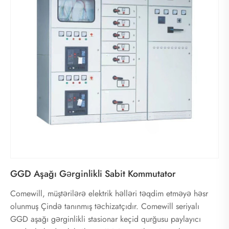
GGD Aşağı Gərginlikli Sabit Kommutator
Comewill, müştərilərə elektrik həlləri təqdim etməyə həsr
olunmuş Çində tanınmış təchizatçıdır. Comewill seriyalı
GGD aşağı gərginlikli stasionar keçid qurğusu paylayıcı