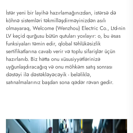
İstər yeni bir layihə hazırlamağınızdan, istərsə də
köhnə sistemləri təkmilləşdirməyinizdən asılı
olmayaraq, Welcome (Wenzhou) Electric Co., Ltd-nin
LV keçid qurğusu bütün qutuları yoxlayır: o, bu əsas
funksiyaları təmin edir, qlobal təhlükəsizlik
sertifikatlarına cavab verir və toplu sifarişlər üçün
hazırlanıb. Biz hətta onu xüsusiyyətlərinizə
uyğunlaşdıracağıq və onu möhkəm satış sonrası
dəstəyi ilə dəstəkləyəcəyik - beləliklə,
satınalmalarınız başdan sona qədər rəvan gedir.