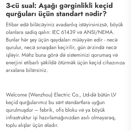
3-cü sual: Aşağı gərginlikli keçid
qurğuları üçün standart nədir?
Etibar edə biləcəyiniz avadanlıq istəyirsinizsə, böyük
olanlara sadiq qalın: IEC 61439 və ANSI/NEMA.
Bunlar hər şey üçün qaydaları müəyyən edir - necə
qurulur, necə sınaqdan keçirilir, gün ərzində necə
işləyir. Məhz buna görə də sisteminizi qorumaq və
enerjini etibarlı şəkildə ötürmək üçün keçid cihazınıza
arxalana bilərsiniz.
Welcome (Wenzhou) Electric Co., Ltd-də bütün LV
keçid qurğularımız bu sərt standartlara uyğun
qurulmuşdur – fabrik, ofis bloku və ya böyük
infrastruktur işi hazırlamağınızdan asılı olmayaraq,
toplu alışlar üçün əladır.