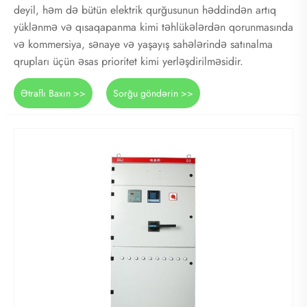
deyil, həm də bütün elektrik qurğusunun həddindən artıq
yüklənmə və qısaqapanma kimi təhlükələrdən qorunmasında
və kommersiya, sənaye və yaşayış sahələrində satınalma
qrupları üçün əsas prioritet kimi yerləşdirilməsidir.
Ətraflı Baxın >>
Sorğu göndərin >>