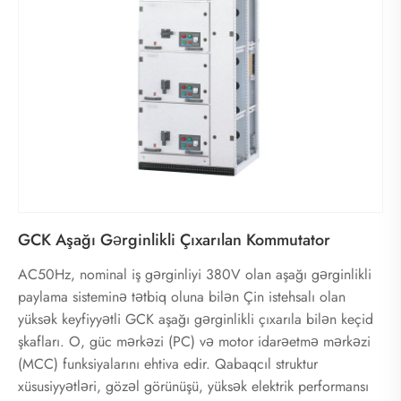
GCK Aşağı Gərginlikli Çıxarılan Kommutator
AC50Hz, nominal iş gərginliyi 380V olan aşağı gərginlikli
paylama sisteminə tətbiq oluna bilən Çin istehsalı olan
yüksək keyfiyyətli GCK aşağı gərginlikli çıxarıla bilən keçid
şkafları. O, güc mərkəzi (PC) və motor idarəetmə mərkəzi
(MCC) funksiyalarını ehtiva edir. Qabaqcıl struktur
xüsusiyyətləri, gözəl görünüşü, yüksək elektrik performansı