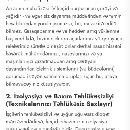
Arızanın mühafizəsi LV keçid qurğusunun çörəyi və
yağıdır - və əgər siz dayanma müddətindən və təmir
hesablarından yorulmusunuzsa, bu, müzakirə edilə
bilməz. Qısaqapanma və ya həddən artıq yüklənmə
baş verdikdə, bizim elektron açarlarımız və qoruyucu
relelərimiz sürətlə birləşir: onlar dərhal nasaz hissəni
kəsərək mühərriklərinizi, nasoslarınızı və ya
maşınlarınızı qızartmaqdan artıq cərəyanı
dayandırırlar. Elektrik sistemlərini (və büdcələrini)
qorumaq istəyən satınalma qrupları üçün bu, atlaya
bilməyəcəyiniz xüsusiyyətdir.
2. İzolyasiya və Baxım Təhlükəsizliyi
(Texnikalarınızı Təhlükəsiz Saxlayır)
İşçilərin təhlükəsizliyi və uyğunluğu əsas diqqət
mərkəzindədirsə, keçid cihazımızın izolyasiya
xüsusiyyəti oyun dəyişdiricidir. Quraşdırılmış açar