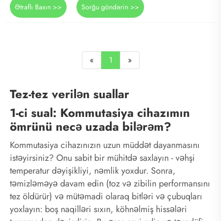
Ətraflı Baxın >>
Sorğu göndərin >>
«
1
»
Tez-tez verilən suallar
1-ci sual: Kommutasiya cihazımın
ömrünü necə uzada bilərəm?
Kommutasiya cihazınızın uzun müddət dayanmasını
istəyirsiniz? Onu sabit bir mühitdə saxlayın - vəhşi
temperatur dəyişikliyi, nəmlik yoxdur. Sonra,
təmizləməyə davam edin (toz və zibilin performansını
tez öldürür) və mütəmadi olaraq bitləri və çubuqları
yoxlayın: boş naqilləri sıxın, köhnəlmiş hissələri