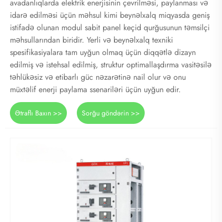
avadanlıqlarda elektrik enerjisinin çevrilməsi, paylanması və
idarə edilməsi üçün məhsul kimi beynəlxalq miqyasda geniş
istifadə olunan modul sabit panel keçid qurğusunun təmsilçi
məhsullarından biridir. Yerli və beynəlxalq texniki
spesifikasiyalara tam uyğun olmaq üçün diqqətlə dizayn
edilmiş və istehsal edilmiş, struktur optimallaşdırma vasitəsilə
təhlükəsiz və etibarlı güc nəzarətinə nail olur və onu
müxtəlif enerji paylama ssenariləri üçün uyğun edir.
Ətraflı Baxın >>
Sorğu göndərin >>