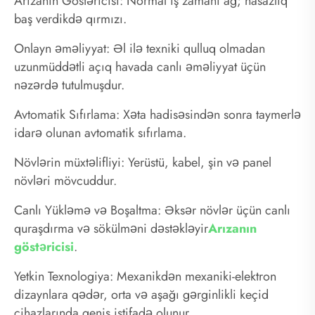
Arızanın Göstəricisi: Normal iş zamanı ağ; nasazlıq
baş verdikdə qırmızı.
Onlayn əməliyyat: Əl ilə texniki qulluq olmadan
uzunmüddətli açıq havada canlı əməliyyat üçün
nəzərdə tutulmuşdur.
Avtomatik Sıfırlama: Xəta hadisəsindən sonra taymerlə
idarə olunan avtomatik sıfırlama.
Növlərin müxtəlifliyi: Yerüstü, kabel, şin və panel
növləri mövcuddur.
Canlı Yükləmə və Boşaltma: Əksər növlər üçün canlı
quraşdırma və sökülməni dəstəkləyir
Arızanın
göstəricisi
.
Yetkin Texnologiya: Mexanikdən mexaniki-elektron
dizaynlara qədər, orta və aşağı gərginlikli keçid
cihazlarında geniş istifadə olunur.