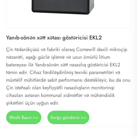
Yanıb-sönən xətt xətası göstəricisi EKL2
Çin tədarükçüsü və fabriki olaraq Comewill daxili mikroçip
nəzarəti, aşağı güclə işləmə və uzun ömürlü litium
batareyası ilə Yanıb-sönən xətt nasazlıq göstəricisi EKL2
təmin edir. Cihaz fərdiləşdirilmiş texniki parametrləri və
müxtəlif mühitlərdə sabit performansı dəstəkləyir, bu da onu
Çin istehsalı olan keyfiyyətli nasazlıqların monitorinqi
cihazları axtaran kommunal xidmətlər və mühəndislik
şirkətləri üçün uyğun edir.
Ətraflı Baxın >>
Sorğu göndərin >>