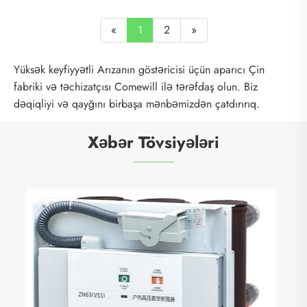
«
1
2
»
Yüksək keyfiyyətli Arızanın göstəricisi üçün aparıcı Çin
fabriki və təchizatçısı Comewill ilə tərəfdaş olun. Biz
dəqiqliyi və qayğını birbaşa mənbəmizdən çatdırırıq.
Xəbər Tövsiyələri