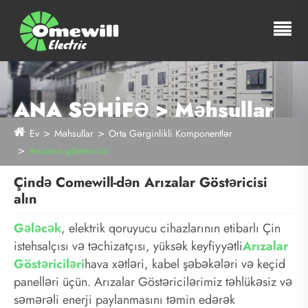
ANA SƏHİFƏ > Məhsullar
Ev
Məhsullar
Orta Gərginlikli Komponentlər
Arızanın göstəricisi
Çində Comewill-dən Arızalar Göstəricisi
alın
Gələcək
, elektrik qoruyucu cihazlarının etibarlı Çin
istehsalçısı və təchizatçısı, yüksək keyfiyyətli
Arızalar
Göstəriciləri
hava xətləri, kabel şəbəkələri və keçid
panelləri üçün. Arızalar Göstəricilərimiz təhlükəsiz və
səmərəli enerji paylanmasını təmin edərək