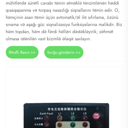
mühitlərdə sürətli cavabı təmin etməklə tənzimlənən həddi
qısaqapanma və torpaq nasazlığı siqnallarını təmin edir. O,
həmçinin asan təmir üçün avtomatik/əl ilə sıfırlama, özünü
sınama və aşağı güc siqnalizasiya funksiyalarına malikdir. Biz
həm topdan, həm də fərdi həlləri dəstəkləyirik; zəhmət
olmasa istənilən vaxt bizimlə əlaqə saxlayın.
Ətraflı Baxın >>
Sorğu göndərin >>