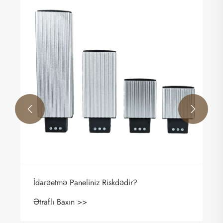
LSY şişmə şkaf cərəyan transformatoru enerji
sisteminin təhlükəsizliyini və dəqiqliyini necə
artırır
Ətraflı Baxın >>

