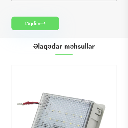
təqdim

Əlaqədar məhsullar