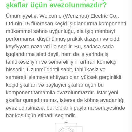
şkaflar üçün əvəzolunmazdır?
Ümumiyyətlə, Welcome (Wenzhou) Electric Co.,
Ltd-nin T5 flüoresan keçid işıqlandırma komponenti
mükəmməl səhnə uyğunluğu, əla işıq mənbəyi
performansı, düşünülmüş praktik dizaynı və ciddi
keyfiyyətə nəzarəti ilə seçilir. Bu, sadəcə sadə
işıqlandırma aləti deyil, həm də iş yerində iş
təhlükəsizliyini və səmərəliliyini artıran köməkçi
hissədir. Uzunmüddətli sabit, təhlükəsiz və
səmərəli işləməyə ehtiyacı olan yüksək gərginlikli
keçid şkafları və paylayıcı şkaflar üçün bu
komponent tamamilə əvəzolunmazdır. İstər yeni
şkaflar quraşdırırsınız, istərsə də köhnə avadanlığı
əvəz edirsinizsə, bu, elektrik paylama sənayesində
hər kəs üçün etibarlı seçimdir.