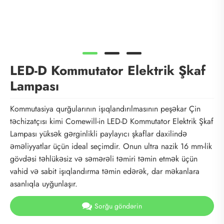
LED-D Kommutator Elektrik Şkaf
Lampası
Kommutasiya qurğularının işıqlandırılmasının peşəkar Çin
təchizatçısı kimi Comewill-in LED-D Kommutator Elektrik Şkaf
Lampası yüksək gərginlikli paylayıcı şkaflar daxilində
əməliyyatlar üçün ideal seçimdir. Onun ultra nazik 16 mm-lik
gövdəsi təhlükəsiz və səmərəli təmiri təmin etmək üçün
vahid və sabit işıqlandırma təmin edərək, dar məkanlara
asanlıqla uyğunlaşır.
Sorğu göndərin