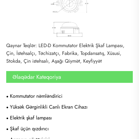
Qaynar Teqlər: LED-D Kommutator Elektrik Şkaf Lampası,
Çin, İstehsalçı, Təchizatçı, Fabrika, Topdansatış, Xüsusi,
Stokda, Çin istehsalı, Aşağı Qiymət, Keyfiyyət
Əlaqədar Kateqoriya
Kommutator nəmləndirici
Yüksək Gərginlikli Canlı Ekran Cihazı
Elektrik şkaf lampası
Şkaf üçün qızdırıcı