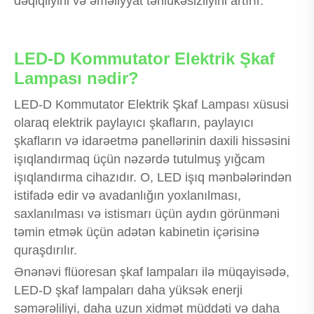
dəqiqliyini və əməliyyat təhlükəsizliyini artırır.
LED-D Kommutator Elektrik Şkaf
Lampası nədir?
LED-D Kommutator Elektrik Şkaf Lampası xüsusi
olaraq elektrik paylayıcı şkafların, paylayıcı
şkafların və idarəetmə panellərinin daxili hissəsini
işıqlandırmaq üçün nəzərdə tutulmuş yığcam
işıqlandırma cihazıdır. O, LED işıq mənbələrindən
istifadə edir və avadanlığın yoxlanılması,
saxlanılması və istismarı üçün aydın görünməni
təmin etmək üçün adətən kabinetin içərisinə
quraşdırılır.
Ənənəvi flüoresan şkaf lampaları ilə müqayisədə,
LED-D şkaf lampaları daha yüksək enerji
səmərəliliyi, daha uzun xidmət müddəti və daha