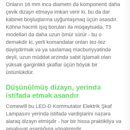
Onların 16 mm incə diametri də komponenti daha
çevik dizayn etməyə imkan verir ki, bu da dar
kabinet boşluqlarına uyğunlaşmaq üçün əsasdır.
Köhnə həcmli işıq boruları ilə müqayisədə, T5
modelləri də daha uzun ömür sürür - bu o
deməkdir ki, yerli komandalar onları tez-tez
dəyişdirmək və ya saxlamaq məcburiyyətində
deyil, uzun müddət ərzində sabit işləməli olan
yüksək gərginlikli şkaflar üçün böyük bir
üstünlükdür.
Düşünülmüş dizayn, yerində
istifadə etmək asandır
Comewill bu LED-D Kommutator Elektrik Şkaf
Lampasını yerində istifadə vərdişlərini nəzərə
alaraq dizayn etmişdir - hər bir hissə praktikliyə və
əməliyyat asanlığına yönəlmişdir.