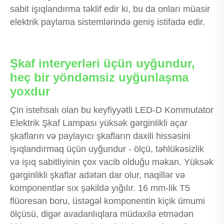
sabit işıqlandırma təklif edir ki, bu da onları müasir
elektrik paylama sistemlərində geniş istifadə edir.
Şkaf interyerləri üçün uyğundur,
heç bir yöndəmsiz uyğunlaşma
yoxdur
Çin istehsalı olan bu keyfiyyətli LED-D Kommutator
Elektrik Şkaf Lampası yüksək gərginlikli açar
şkafların və paylayıcı şkafların daxili hissəsini
işıqlandırmaq üçün uyğundur - ölçü, təhlükəsizlik
və işıq sabitliyinin çox vacib olduğu məkan. Yüksək
gərginlikli şkaflar adətən dar olur, naqillər və
komponentlər sıx şəkildə yığılır. 16 mm-lik T5
flüoresan boru, üstəgəl komponentin kiçik ümumi
ölçüsü, digər avadanlıqlara müdaxilə etmədən