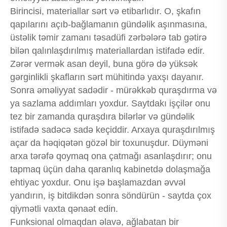
Birincisi, materiallar sərt və etibarlıdır. O, şkafın
qapılarını açıb-bağlamanın gündəlik aşınmasına,
üstəlik təmir zamanı təsadüfi zərbələrə tab gətirə
bilən qalınlaşdırılmış materiallardan istifadə edir.
Zərər vermək asan deyil, buna görə də yüksək
gərginlikli şkafların sərt mühitində yaxşı dayanır.
Sonra əməliyyat sadədir - mürəkkəb quraşdırma və
ya sazlama addımları yoxdur. Saytdakı işçilər onu
tez bir zamanda quraşdıra bilərlər və gündəlik
istifadə sadəcə sadə keçiddir. Arxaya quraşdırılmış
açar da həqiqətən gözəl bir toxunuşdur. Düyməni
arxa tərəfə qoymaq ona çatmağı asanlaşdırır; onu
tapmaq üçün daha qaranlıq kabinetdə dolaşmağa
ehtiyac yoxdur. Onu işə başlamazdan əvvəl
yandırın, iş bitdikdən sonra söndürün - saytda çox
qiymətli vaxta qənaət edin.
Funksional olmaqdan əlavə, ağlabatan bir