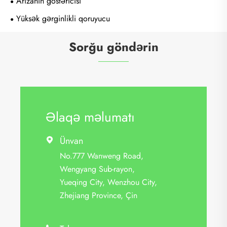
Arızanın göstəricisi
Yüksək gərginlikli qoruyucu
Sorğu göndərin
Əlaqə məlumatı
Ünvan

No.777 Wanweng Road,
Wengyang Sub-rayon,
Yueqing City, Wenzhou City,
Zhejiang Province, Çin