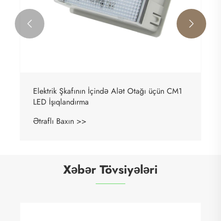


LL10-W LED Yüksək Parlaqlıq Kiçik Şkaf Alət
Otağı İşıqlandırma Lampası
Ətraflı Baxın >>
Xəbər Tövsiyələri