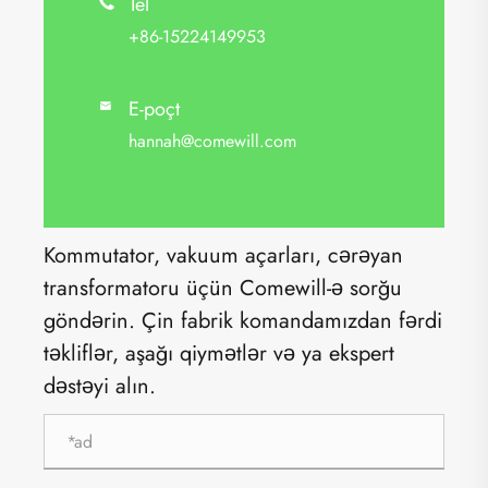
Tel

+86-15224149953
E-poçt

hannah@comewill.com
Kommutator, vakuum açarları, cərəyan
transformatoru üçün Comewill-ə sorğu
göndərin. Çin fabrik komandamızdan fərdi
təkliflər, aşağı qiymətlər və ya ekspert
dəstəyi alın.