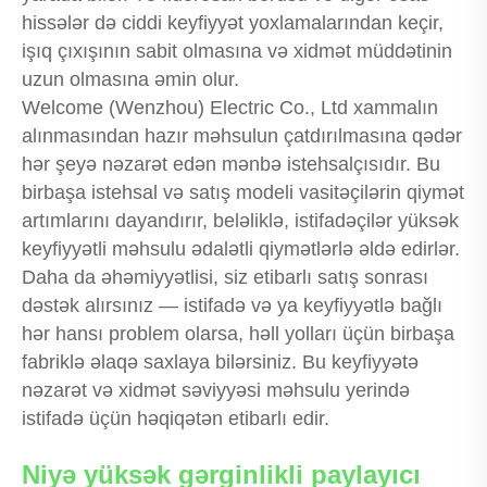
hissələr də ciddi keyfiyyət yoxlamalarından keçir,
işıq çıxışının sabit olmasına və xidmət müddətinin
uzun olmasına əmin olur.
Welcome (Wenzhou) Electric Co., Ltd xammalın
alınmasından hazır məhsulun çatdırılmasına qədər
hər şeyə nəzarət edən mənbə istehsalçısıdır. Bu
birbaşa istehsal və satış modeli vasitəçilərin qiymət
artımlarını dayandırır, beləliklə, istifadəçilər yüksək
keyfiyyətli məhsulu ədalətli qiymətlərlə əldə edirlər.
Daha da əhəmiyyətlisi, siz etibarlı satış sonrası
dəstək alırsınız — istifadə və ya keyfiyyətlə bağlı
hər hansı problem olarsa, həll yolları üçün birbaşa
fabriklə əlaqə saxlaya bilərsiniz. Bu keyfiyyətə
nəzarət və xidmət səviyyəsi məhsulu yerində
istifadə üçün həqiqətən etibarlı edir.
Niyə yüksək gərginlikli paylayıcı