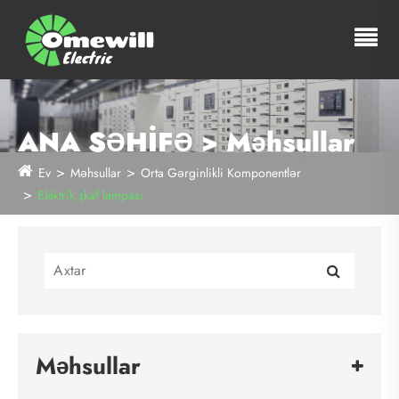
ANA SƏHİFƏ > Məhsullar
Ev
Məhsullar
Orta Gərginlikli Komponentlər
Elektrik şkaf lampası
Məhsullar