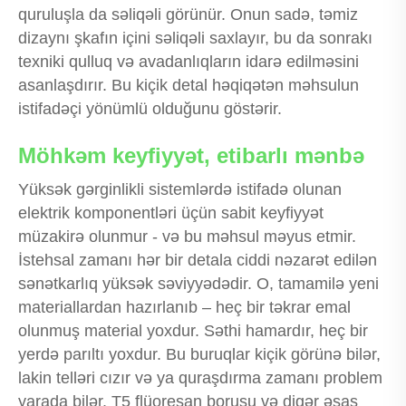
quruluşla da səliqəli görünür. Onun sadə, təmiz
dizaynı şkafın içini səliqəli saxlayır, bu da sonrakı
texniki qulluq və avadanlıqların idarə edilməsini
asanlaşdırır. Bu kiçik detal həqiqətən məhsulun
istifadəçi yönümlü olduğunu göstərir.
Möhkəm keyfiyyət, etibarlı mənbə
Yüksək gərginlikli sistemlərdə istifadə olunan
elektrik komponentləri üçün sabit keyfiyyət
müzakirə olunmur - və bu məhsul məyus etmir.
İstehsal zamanı hər bir detala ciddi nəzarət edilən
sənətkarlıq yüksək səviyyədədir. O, tamamilə yeni
materiallardan hazırlanıb – heç bir təkrar emal
olunmuş material yoxdur. Səthi hamardır, heç bir
yerdə parıltı yoxdur. Bu buruqlar kiçik görünə bilər,
lakin telləri cızır və ya quraşdırma zamanı problem
yarada bilər. T5 flüoresan borusu və digər əsas