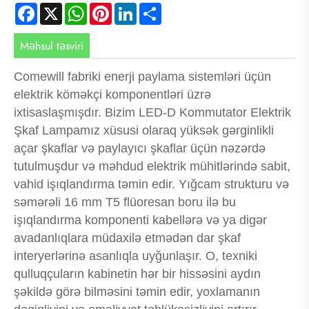
Facebook
X
WhatsApp
Pinterest
LinkedIn
Share
Məhsul təsviri
Comewill fabriki enerji paylama sistemləri üçün
elektrik köməkçi komponentləri üzrə
ixtisaslaşmışdır. Bizim LED-D Kommutator Elektrik
Şkaf Lampamız xüsusi olaraq yüksək gərginlikli
açar şkaflar və paylayıcı şkaflar üçün nəzərdə
tutulmuşdur və məhdud elektrik mühitlərində sabit,
vahid işıqlandırma təmin edir. Yığcam strukturu və
səmərəli 16 mm T5 flüoresan boru ilə bu
işıqlandırma komponenti kabellərə və ya digər
avadanlıqlara müdaxilə etmədən dar şkaf
interyerlərinə asanlıqla uyğunlaşır. O, texniki
qulluqçuların kabinetin hər bir hissəsini aydın
şəkildə görə bilməsini təmin edir, yoxlamanın