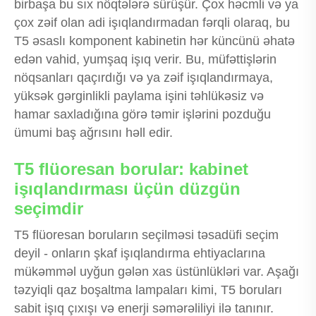
birbaşa bu sıx nöqtələrə sürüşür. Çox həcmli və ya
çox zəif olan adi işıqlandırmadan fərqli olaraq, bu
T5 əsaslı komponent kabinetin hər küncünü əhatə
edən vahid, yumşaq işıq verir. Bu, müfəttişlərin
nöqsanları qaçırdığı və ya zəif işıqlandırmaya,
yüksək gərginlikli paylama işini təhlükəsiz və
hamar saxladığına görə təmir işlərini pozduğu
ümumi baş ağrısını həll edir.
T5 flüoresan borular: kabinet
işıqlandırması üçün düzgün
seçimdir
T5 flüoresan boruların seçilməsi təsadüfi seçim
deyil - onların şkaf işıqlandırma ehtiyaclarına
mükəmməl uyğun gələn xas üstünlükləri var. Aşağı
təzyiqli qaz boşaltma lampaları kimi, T5 boruları
sabit işıq çıxışı və enerji səmərəliliyi ilə tanınır.