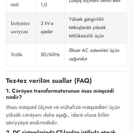
Dəqiq ölçməni təmin edir
1,0
sinfi
Yüksək gərginlikli
3 kV-a
İzolyasiya
tətbiqlərdə yüksək
qədər
səviyyəsi
təhlükəsizlik üçün
Əksər AC sistemləri üçün
50/60Hz
Tezlik
uyğundur
Tez-tez verilən suallar (FAQ)
1. Cərəyan transformatorunun əsas məqsədi
nədir?
Əsas məqsəd ölçmə və mühafizə məqsədləri üçün
yüksək cərəyanı daha aşağı, idarə oluna bilən
səviyyəyə endirməkdir.
2. DC sistemlərində CT-lərdən istifadə etmək