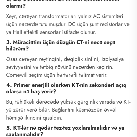
olarmı?
Xeyr, cərəyan transformatorları yalnız AC sistemləri
üçün nəzərdə tutulmuşdur. DC üçün şunt rezistorlar və
ya Hall effektli sensorlar istifadə olunur.
3. Müraciətim üçün düzgün CT-ni necə seçə
bilərəm?
Əsas cərəyan reytinqini, dəqiqlik sinfini, izolyasiya
səviyyəsini və tətbiq növünü nəzərdən keçirin.
Comewill seçim üçün hərtərəfli təlimat verir.
4. Primer enerjili olarkən KT-nin sekonderi açıq
olarsa nə baş verir?
Bu, təhlükəli dərəcədə yüksək gərginlik yarada və KT-
yə zərər verə bilər. Bağlantını kəsməzdən əvvəl
həmişə ikincini qısaldın.
5. KT-lər nə qədər tez-tez yoxlanılmalıdır və ya
saxlanmalıdır?