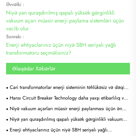
Əvvəlki :
Niyə yan quraşdırılmış qapalı yüksək gərginlikli
vakuum açarı müasir enerji paylama sistemləri üçün
vacib olur
Sonrakı :
Enerji ehtiyaclarınız üçün niyə SBH seriyalı yağlı
transformatoru seçməlisiniz?
Əlaqədar Xəbərlər
Cari transformatorlar enerji sisteminin təhlükəsiz və dəqiq
monitorinqini necə təmin edir?
Hansı Circuit Breaker Technology daha yaxşı etibarlılıq və
daha az ətraf mühitə təsir göstərir?
Niyə vakuum açarları müasir enerji paylanması üçün ən
ağıllı seçimdir?
Niyə yan quraşdırılmış qapalı yüksək gərginlikli vakuum
açarı müasir enerji paylama sistemləri üçün vacib olur
Enerji ehtiyaclarınız üçün niyə SBH seriyalı yağlı