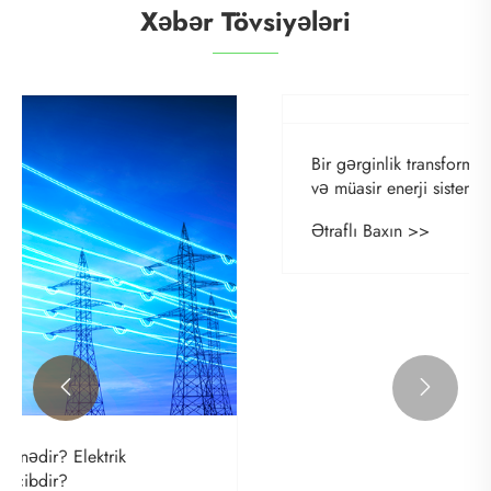
Xəbər Tövsiyələri

