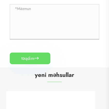
təqdim

yeni məhsullar
Alət otağının nəmləndiricisi 30W