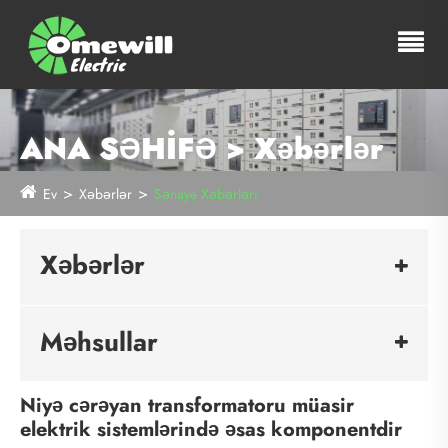
ANA SƏHİFƏ > Xəbərlər
Ev
Xəbərlər
Sənaye Xəbərləri
Xəbərlər
Məhsullar
Niyə cərəyan transformatoru müasir
elektrik sistemlərində əsas komponentdir