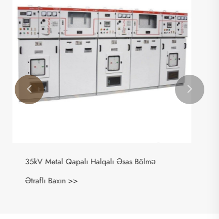
Ətraflı Baxın >>

