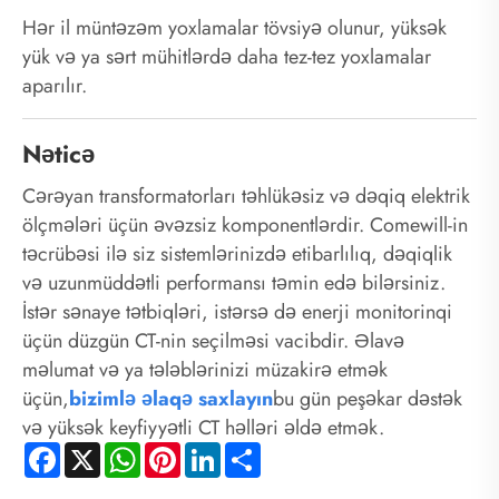
Hər il müntəzəm yoxlamalar tövsiyə olunur, yüksək
yük və ya sərt mühitlərdə daha tez-tez yoxlamalar
aparılır.
Nəticə
Cərəyan transformatorları təhlükəsiz və dəqiq elektrik
ölçmələri üçün əvəzsiz komponentlərdir. Comewill-in
təcrübəsi ilə siz sistemlərinizdə etibarlılıq, dəqiqlik
və uzunmüddətli performansı təmin edə bilərsiniz.
İstər sənaye tətbiqləri, istərsə də enerji monitorinqi
üçün düzgün CT-nin seçilməsi vacibdir. Əlavə
məlumat və ya tələblərinizi müzakirə etmək
üçün,
bizimlə əlaqə saxlayın
bu gün peşəkar dəstək
və yüksək keyfiyyətli CT həlləri əldə etmək.
Facebook
X
WhatsApp
Pinterest
LinkedIn
Share