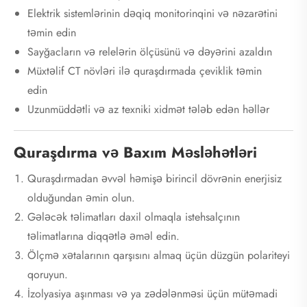
Elektrik sistemlərinin dəqiq monitorinqini və nəzarətini
təmin edin
Sayğacların və relelərin ölçüsünü və dəyərini azaldın
Müxtəlif CT növləri ilə quraşdırmada çeviklik təmin
edin
Uzunmüddətli və az texniki xidmət tələb edən həllər
Quraşdırma və Baxım Məsləhətləri
Quraşdırmadan əvvəl həmişə birincil dövrənin enerjisiz
olduğundan əmin olun.
Gələcək təlimatları daxil olmaqla istehsalçının
təlimatlarına diqqətlə əməl edin.
Ölçmə xətalarının qarşısını almaq üçün düzgün polariteyi
qoruyun.
İzolyasiya aşınması və ya zədələnməsi üçün mütəmadi