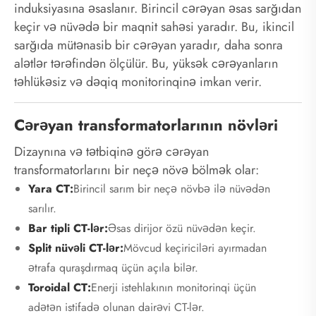
induksiyasına əsaslanır. Birincil cərəyan əsas sarğıdan
keçir və nüvədə bir maqnit sahəsi yaradır. Bu, ikincil
sarğıda mütənasib bir cərəyan yaradır, daha sonra
alətlər tərəfindən ölçülür. Bu, yüksək cərəyanların
təhlükəsiz və dəqiq monitorinqinə imkan verir.
Cərəyan transformatorlarının növləri
Dizaynına və tətbiqinə görə cərəyan
transformatorlarını bir neçə növə bölmək olar:
Yara CT:
Birincil sarım bir neçə növbə ilə nüvədən
sarılır.
Bar tipli CT-lər:
Əsas dirijor özü nüvədən keçir.
Split nüvəli CT-lər:
Mövcud keçiriciləri ayırmadan
ətrafa quraşdırmaq üçün açıla bilər.
Toroidal CT:
Enerji istehlakının monitorinqi üçün
adətən istifadə olunan dairəvi CT-lər.