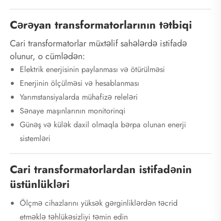
Cərəyan transformatorlarının tətbiqi
Cari transformatorlar müxtəlif sahələrdə istifadə
olunur, o cümlədən:
Elektrik enerjisinin paylanması və ötürülməsi
Enerjinin ölçülməsi və hesablanması
Yarımstansiyalarda mühafizə releləri
Sənaye maşınlarının monitorinqi
Günəş və külək daxil olmaqla bərpa olunan enerji
sistemləri
Cari transformatorlardan istifadənin
üstünlükləri
Ölçmə cihazlarını yüksək gərginliklərdən təcrid
etməklə təhlükəsizliyi təmin edin