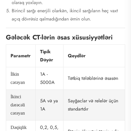
olaraq yoxlayın.
Birincil sarğı enerjili olarkən, ikincil sarğıların heç vaxt
açıq dövrəsiz qalmadığından əmin olun.
Gələcək CT-lərin əsas xüsusiyyətləri
Tipik
Parametr
Qeydlər
Dəyər
1A -
İlkin
Tətbiq tələblərinə əsasən
5000A
cərəyan
İkinci
5A və ya
Sayğaclar və relelər üçün
dərəcəli
1A
standartdır
cərəyan
0,2, 0,5,
Dəqiqlik