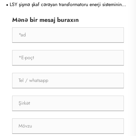
transformatoru seçməlisiniz?
LSY şişmə şkaf cərəyan transformatoru enerji sisteminin
təhlükəsizliyini və dəqiqliyini necə artırır
Mənə bir mesaj buraxın