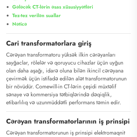
Gələcək CT-lərin əsas xüsusiyyətləri
Tez-tez verilən suallar
Nəticə
Cari transformatorlara giriş
Cərəyan transformatoru yüksək ilkin cərəyanları
sayğaclar, rölelər və qoruyucu cihazlar üçün uyğun
olan daha aşağı, idarə oluna bilən ikincil cərəyana
çevirmək üçün istifadə edilən alət transformatorunun
bir növüdür. Comewill-in CT-lərin çeşidi müxtəlif
sənaye və kommersiya tətbiqlərində dəqiqlik,
etibarlılıq və uzunmüddətli performans təmin edir.
Cərəyan transformatorlarının iş prinsipi
Cərəyan transformatorunun iş prinsipi elektromaqnit