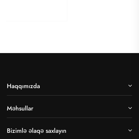
Bir gərginlik transformatoru tam olaraq nədir
və müasir enerji sistemləri üçün nə üçün
vacibdir
Ətraflı Baxın >>
Haqqımızda
Məhsullar
Bizimlə əlaqə saxlayın