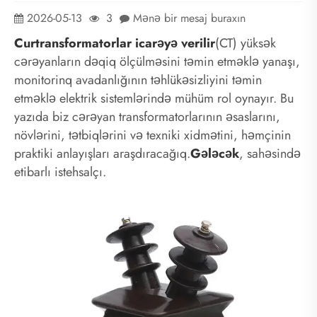
2026-05-13
3
Mənə bir mesaj buraxın
Cur
transformatorlar icarəyə verilir
(CT) yüksək
cərəyanların dəqiq ölçülməsini təmin etməklə yanaşı,
monitorinq avadanlığının təhlükəsizliyini təmin
etməklə elektrik sistemlərində mühüm rol oynayır. Bu
yazıda biz cərəyan transformatorlarının əsaslarını,
növlərini, tətbiqlərini və texniki xidmətini, həmçinin
praktiki anlayışları araşdıracağıq.
Gələcək
, sahəsində
etibarlı istehsalçı.