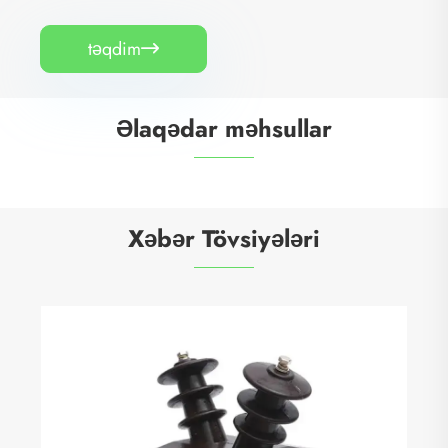
təqdim

Əlaqədar məhsullar


Xəbər Tövsiyələri