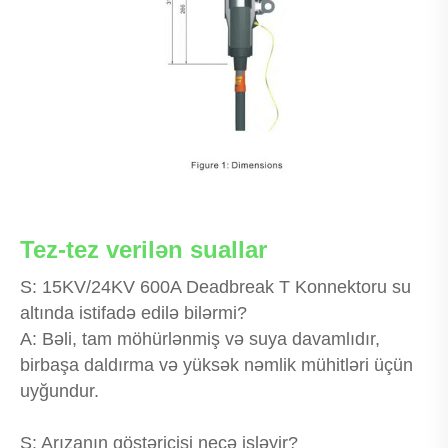
Tez-tez verilən suallar
S: 15KV/24KV 600A Deadbreak T Konnektoru su
altında istifadə edilə bilərmi?
A: Bəli, tam möhürlənmiş və suya davamlıdır,
birbaşa daldırma və yüksək nəmlik mühitləri üçün
uyğundur.
S: Arızanın göstəricisi necə işləyir?