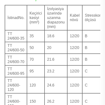
İzolyasiya
Keçirici
üzərində
Kabel
Stresskonu
İstinadNo.
kəsiyi
uzanma
növü
ölçüsü
(mm²)
diapazonu
(mm)
TT
35
18.6
12/20
B
24/600-35
TT
50
20
12/20
B
24/600-50
TT
70
21.6
12/20
B
24/600-70
TT
95
23.2
12/20
C
24/600-95
TT
24/600-
120
24.6
12/20
C
120
TT
24/600-
150
26.2
12/20
C