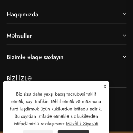
Haqqımızda
Məhsullar
Bizimlə əlaqə saxlayın
BİZİ İZLƏ
X
Biz sizə daha yaxşı baxış təcrübəsi təklif
etmək, sayt trafikini təhlil etmək və məzmunu
fərdiləşdirmək üçün kukilərdən istifadə edirik.
Bu saytdan istifadə etməklə siz kukilərdən
istifadəmizlə razılaşırsınız.
Məxfilik Siyasəti