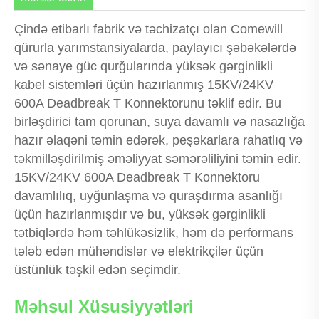
Çində etibarlı fabrik və təchizatçı olan Comewill
qürurla yarımstansiyalarda, paylayıcı şəbəkələrdə
və sənaye güc qurğularında yüksək gərginlikli
kabel sistemləri üçün hazırlanmış 15KV/24KV
600A Deadbreak T Konnektorunu təklif edir. Bu
birləşdirici tam qorunan, suya davamlı və nasazlığa
hazır əlaqəni təmin edərək, peşəkarlara rahatlıq və
təkmilləşdirilmiş əməliyyat səmərəliliyini təmin edir.
15KV/24KV 600A Deadbreak T Konnektoru
davamlılıq, uyğunlaşma və quraşdırma asanlığı
üçün hazırlanmışdır və bu, yüksək gərginlikli
tətbiqlərdə həm təhlükəsizlik, həm də performans
tələb edən mühəndislər və elektrikçilər üçün
üstünlük təşkil edən seçimdir.
Məhsul Xüsusiyyətləri