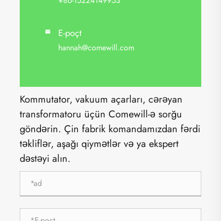
+86-15224149953
E-poçt

hannah@comewill.com
Kommutator, vakuum açarları, cərəyan
transformatoru üçün Comewill-ə sorğu
göndərin. Çin fabrik komandamızdan fərdi
təkliflər, aşağı qiymətlər və ya ekspert
dəstəyi alın.