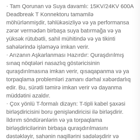
· Tam Qorunan və Suya davamlı: 15KV/24KV 600A
Deadbreak T Konnektoru tamamilə
möhürlənmişdir, təhlükəsizliyə və ya performansa
zərər vermədən birbaşa suya batırmağa və ya
yüksək rütubətli, sahil mühitində və ya tikinti
sahələrində işləməyə imkan verir.
· Arızanın Aşkarlanması Hazırdır: Quraşdırılmış
sınaq nöqtələri nasazlıq göstəricisinin
quraşdırılmasına imkan verir, qısaqapanma və ya
torpaqlama problemləri zamanı dərhal xəbərdarlıq
edir. Bu, sürətli təmirə imkan verir və dayanma
müddətini azaldır.
· Çox yönlü T-formalı dizayn: T-tipli kabel şaxəsi
birləşdiricisini boru genişləndiricisi ilə birləşdirir.
İldırım söndürənlərin və ya torpaqlama
birləşdiricilərinin birbaşa quraşdırılmasını
dəstəkləyir, sahənin naqillərini sadələşdirir və