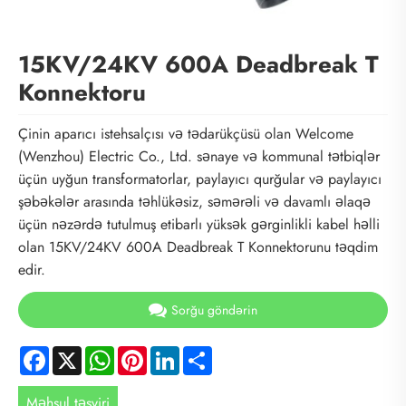
15KV/24KV 600A Deadbreak T
Konnektoru
Çinin aparıcı istehsalçısı və tədarükçüsü olan Welcome
(Wenzhou) Electric Co., Ltd. sənaye və kommunal tətbiqlər
üçün uyğun transformatorlar, paylayıcı qurğular və paylayıcı
şəbəkələr arasında təhlükəsiz, səmərəli və davamlı əlaqə
üçün nəzərdə tutulmuş etibarlı yüksək gərginlikli kabel həlli
olan 15KV/24KV 600A Deadbreak T Konnektorunu təqdim
edir.
Sorğu göndərin
Facebook
X
WhatsApp
Pinterest
LinkedIn
Share
Məhsul təsviri