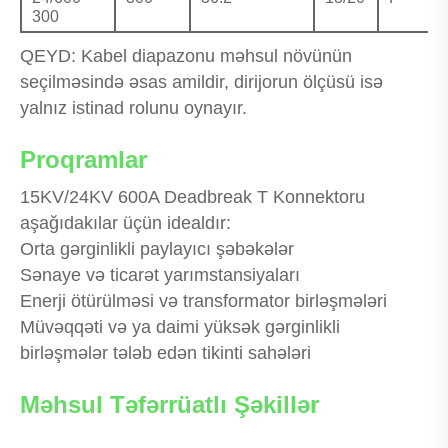
300
QEYD: Kabel diapazonu məhsul növünün
seçilməsində əsas amildir, dirijorun ölçüsü isə
yalnız istinad rolunu oynayır.
Proqramlar
15KV/24KV 600A Deadbreak T Konnektoru
aşağıdakılar üçün idealdır:
Orta gərginlikli paylayıcı şəbəkələr
Sənaye və ticarət yarımstansiyaları
Enerji ötürülməsi və transformator birləşmələri
Müvəqqəti və ya daimi yüksək gərginlikli
birləşmələr tələb edən tikinti sahələri
Məhsul Təfərrüatlı Şəkillər