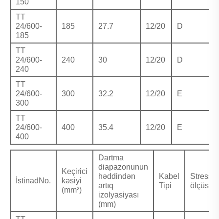
150
TT
24/600-
185
27.7
12/20
D
185
TT
24/600-
240
30
12/20
D
240
TT
24/600-
300
32.2
12/20
E
300
TT
24/600-
400
35.4
12/20
E
400
Dartma
diapazonunun
Keçirici
həddindən
Kabel
Stressk
İstinadNo.
kəsiyi
artıq
Tipi
ölçüsü
(mm²)
izolyasiyası
(mm)