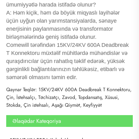
ümumiyyətlə harada istifadə olunur?
A: Həm kiçik, həm də böyük miqyaslı layihələr
üçün uyğun olan yarımstansiyalarda, sənaye
enerjisinin paylanmasında və transformator
birləşmələrində geniş istifadə olunur.
Comewill tərəfindən 15KV/24KV 600A Deadbreak
T Konnektoru müxtəlif mühitlərdə mühəndislər və
quraşdırıcılar üçün rahatlıq təklif edərək, yüksək
gərginlikli bağlantılarınızın təhlükəsiz, etibarlı və
səmərəli olmasını təmin edir.
Qaynar Teqlər: 15KV/24KV 600A Deadbreak T Konnektoru,
Çin, İstehsalçı, Təchizatçı, Zavod, Topdansatış, Xüsusi,
Stokda, Çin istehsalı, Aşağı Qiymət, Keyfiyyət
Əlaqədar Kateqoriya