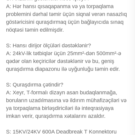
A: Hər hansı qısaqapanma və ya torpaqlama
problemini dərhal təmir üçün siqnal verən nasazlıq
göstəricisini quraşdırmaq üçün bağlayıcıda sınaq
nöqtəsi təmin edilmişdir.
S: Hansı dirijor ölçüləri dəstəklənir?
A: 24kV-lik tətbiqlər üçün 25mm²-dən 500mm²-ə
qədər olan keçiricilər dəstəklənir və bu, geniş
quraşdırma diapazonu ilə uyğunluğu təmin edir.
S: Quraşdırma çətindir?
A: Xeyr, T-formalı dizayn asan budaqlanmağa,
boruların uzadılmasına və ildırım mühafizəçiləri və
ya torpaqlama birləşdiriciləri ilə inteqrasiyaya
imkan verir, quraşdırma xətalarını azaldır.
S: 15KV/24KV 600A Deadbreak T Konnektoru