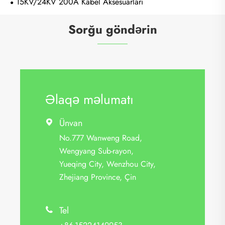
15KV/24KV 200A Kabel Aksesuarları
Sorğu göndərin
Əlaqə məlumatı
Ünvan

No.777 Wanweng Road,
Wengyang Sub-rayon,
Yueqing City, Wenzhou City,
Zhejiang Province, Çin
Tel
