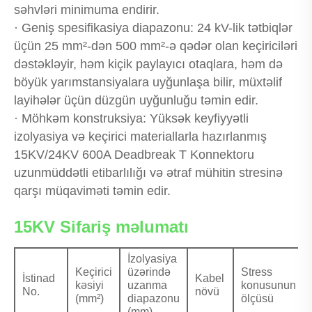
səhvləri minimuma endirir.
· Geniş spesifikasiya diapazonu: 24 kV-lik tətbiqlər
üçün 25 mm²-dən 500 mm²-ə qədər olan keçiriciləri
dəstəkləyir, həm kiçik paylayıcı otaqlara, həm də
böyük yarımstansiyalara uyğunlaşa bilir, müxtəlif
layihələr üçün düzgün uyğunluğu təmin edir.
· Möhkəm konstruksiya: Yüksək keyfiyyətli
izolyasiya və keçirici materiallarla hazırlanmış
15KV/24KV 600A Deadbreak T Konnektoru
uzunmüddətli etibarlılığı və ətraf mühitin stresinə
qarşı müqaviməti təmin edir.
15KV Sifariş məlumatı
İzolyasiya
Keçirici
üzərində
Stress
İstinad
Kabel
kəsiyi
uzanma
konusunun
No.
növü
(mm²)
diapazonu
ölçüsü
(mm)