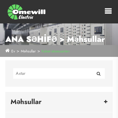
ANA SƏHİFƏ > Məhsullar
Ev
Məhsullar
Kabel aksesuarları
Məhsullar