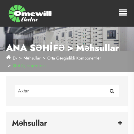
ANA SƏHİFƏ > Məhsullar
Ev
Məhsullar
Orta Gərginlikli Komponentlər
Şkaf üçün qızdırıcı
Məhsullar