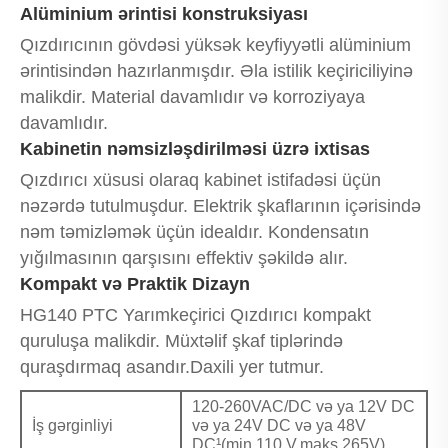
Alüminium ərintisi konstruksiyası
Qızdırıcının gövdəsi yüksək keyfiyyətli alüminium
ərintisindən hazırlanmışdır. Əla istilik keçiriciliyinə
malikdir. Material davamlıdır və korroziyaya
davamlıdır.
Kabinetin nəmsizləşdirilməsi üzrə ixtisas
Qızdırıcı xüsusi olaraq kabinet istifadəsi üçün
nəzərdə tutulmuşdur. Elektrik şkaflarının içərisində
nəm təmizləmək üçün idealdır. Kondensatın
yığılmasının qarşısını effektiv şəkildə alır.
Kompakt və Praktik Dizayn
HG140 PTC Yarımkeçirici Qızdırıcı kompakt
quruluşa malikdir. Müxtəlif şkaf tiplərində
quraşdırmaq asandır.Daxili yer tutmur.
120-260VAC/DC və ya 12V DC
İş gərginliyi
və ya 24V DC və ya 48V
DC¹(min.110 V,maks.265V)