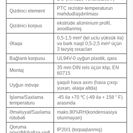
PTC rezistor-temperaturun
Qızdırıcı element
məhdudlaşdırılması
ekstrüde alüminium profil,
Qızdırıcı korpus
anodlanmış
0,5-1,5 mm² (tel uclu yüksük ilə)
Əlaqə
və bərk naqil 0,5-2,5 mm² üçün
3 təzyiq sıxacları
Bağlantı korpusu
UL94V-0 uyğun plastik, qara
35 mm DIN rels üçün klip, EN
Montaj
60715
şaquli hava axını (hava çıxışı
Uyğun mövqe
yuxarı, əlaqə altda)
İşləmə/Saxlama
-45 ilə +70 ℃ (-49 ilə + 158 ° F)
temperaturu
arasında
Əməliyyat/Saxlama
maks.90%RH(kondensasiya
rütubəti
olunmayan)
Qoruma
IP20/1 (torpaqlanmış)
növü/Mühafizə sinfi