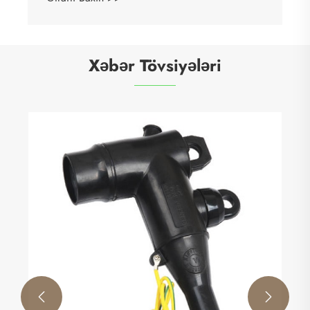
Xəbər Tövsiyələri

