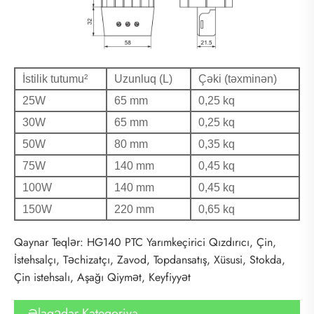
İstilik tutumu²
Uzunluq (L)
Çəki (təxminən)
25W
65 mm
0,25 kq
30W
65 mm
0,25 kq
50W
80 mm
0,35 kq
75W
140 mm
0,45 kq
100W
140 mm
0,45 kq
150W
220 mm
0,65 kq
Qaynar Teqlər: HG140 PTC Yarımkeçirici Qızdırıcı, Çin,
İstehsalçı, Təchizatçı, Zavod, Topdansatış, Xüsusi, Stokda,
Çin istehsalı, Aşağı Qiymət, Keyfiyyət
Əlaqədar Kateqoriya