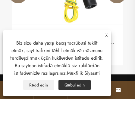
X
Cari transformatorlar enerji sisteminin
təhlükəsiz və dəqiq monitorinqini necə təmin
Biz sizə daha yaxşı baxış təcrübəsi təklif
edir?
etmək, sayt trafikini təhlil etmək və məzmunu
Ətraflı Baxın >>
fərdiləşdirmək üçün kukilərdən istifadə edirik.
Bu saytdan istifadə etməklə siz kukilərdən
istifadəmizlə razılaşırsınız.
Məxfilik Siyasəti
Rədd edin
Qəbul edin




Haqqımızda
Məhsullar