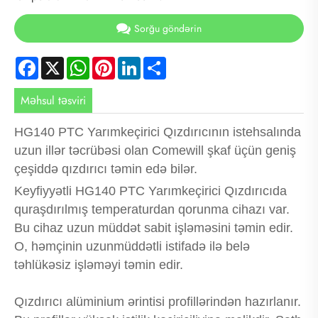
Sorğu göndərin
Facebook
X
WhatsApp
Pinterest
LinkedIn
Share
Məhsul təsviri
HG140 PTC Yarımkeçirici Qızdırıcının istehsalında
uzun illər təcrübəsi olan Comewill şkaf üçün geniş
çeşiddə qızdırıcı təmin edə bilər.
Keyfiyyətli HG140 PTC Yarımkeçirici Qızdırıcıda
quraşdırılmış temperaturdan qorunma cihazı var.
Bu cihaz uzun müddət sabit işləməsini təmin edir.
O, həmçinin uzunmüddətli istifadə ilə belə
təhlükəsiz işləməyi təmin edir.
Qızdırıcı alüminium ərintisi profillərindən hazırlanır.