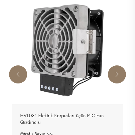


HVL031 Elektrik Korpusları üçün PTC Fan
Qızdırıcısı
Ətraflı Baxın >>