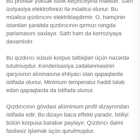
Bu profillər yüksək istilik keçiriciliyinə malikdir. Səth
izolyasiya elektroforezi ilə müalicə olunur. Bu
müalicə qızdırıcını elektrikləşdirmir. O, həmçinin
istənilən şəraitdə qızdırıcının qırmızı rəngdə
parlamasını saxlayır. Səth həm də korroziyaya
davamlıdır.
Bu qızdırıcı xüsusi korpus tətbiqləri üçün nəzərdə
tutulmuşdur. Kondensasiya zədələnməsinin
qarşısının alınmasına ehtiyacı olan qapaqlarda
istifadə olunur. Minimum temperatur həddi tələb
edən qapaqlarda da istifadə olunur.
Qızdırıcının gövdəsi alüminium profil dizaynından
istifadə edir. Bu dizayn baca effekti yaradır. İstiliyi
bütün korpusa bərabər paylayır. Qızdırıcı daimi
fasiləsiz işləmək üçün qurulmuşdur.