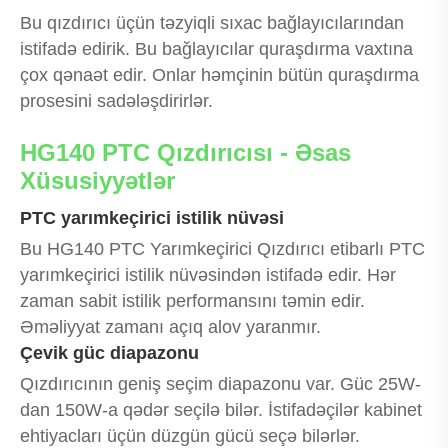
Bu qızdırıcı üçün təzyiqli sıxac bağlayıcılarından
istifadə edirik. Bu bağlayıcılar quraşdırma vaxtına
çox qənaət edir. Onlar həmçinin bütün quraşdırma
prosesini sadələşdirirlər.
HG140 PTC Qızdırıcısı - Əsas
Xüsusiyyətlər
PTC yarımkeçirici istilik nüvəsi
Bu HG140 PTC Yarımkeçirici Qızdırıcı etibarlı PTC
yarımkeçirici istilik nüvəsindən istifadə edir. Hər
zaman sabit istilik performansını təmin edir.
Əməliyyat zamanı açıq alov yaranmır.
Çevik güc diapazonu
Qızdırıcının geniş seçim diapazonu var. Güc 25W-
dan 150W-a qədər seçilə bilər. İstifadəçilər kabinet
ehtiyacları üçün düzgün gücü seçə bilərlər.