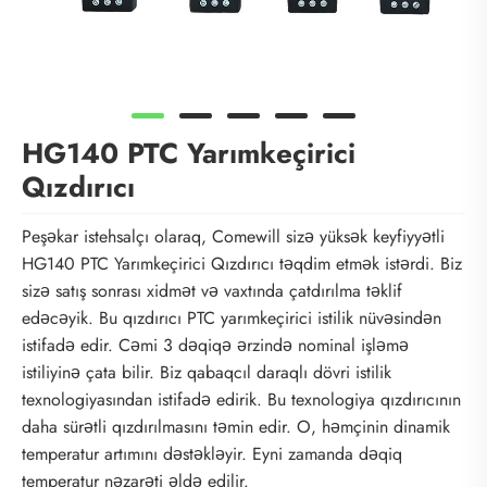
HG140 PTC Yarımkeçirici
Qızdırıcı
Peşəkar istehsalçı olaraq, Comewill sizə yüksək keyfiyyətli
HG140 PTC Yarımkeçirici Qızdırıcı təqdim etmək istərdi. Biz
sizə satış sonrası xidmət və vaxtında çatdırılma təklif
edəcəyik. Bu qızdırıcı PTC yarımkeçirici istilik nüvəsindən
istifadə edir. Cəmi 3 dəqiqə ərzində nominal işləmə
istiliyinə çata bilir. Biz qabaqcıl daraqlı dövri istilik
texnologiyasından istifadə edirik. Bu texnologiya qızdırıcının
daha sürətli qızdırılmasını təmin edir. O, həmçinin dinamik
temperatur artımını dəstəkləyir. Eyni zamanda dəqiq
temperatur nəzarəti əldə edilir.