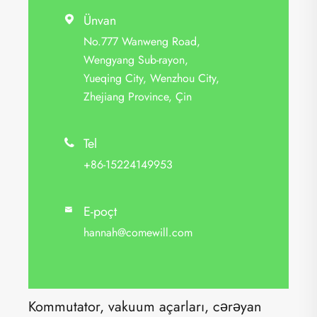
Ünvan

No.777 Wanweng Road,
Wengyang Sub-rayon,
Yueqing City, Wenzhou City,
Zhejiang Province, Çin
Tel

+86-15224149953
E-poçt

hannah@comewill.com
Kommutator, vakuum açarları, cərəyan