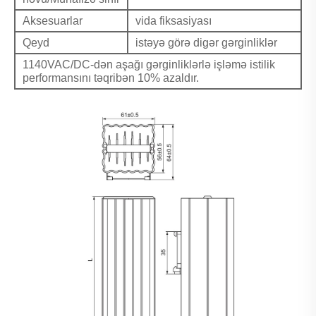
Aksesuarlar
vida fiksasiyası
Qeyd
istəyə görə digər gərginliklər
1140VAC/DC-dən aşağı gərginliklərlə işləmə istilik
performansını təqribən 10% azaldır.