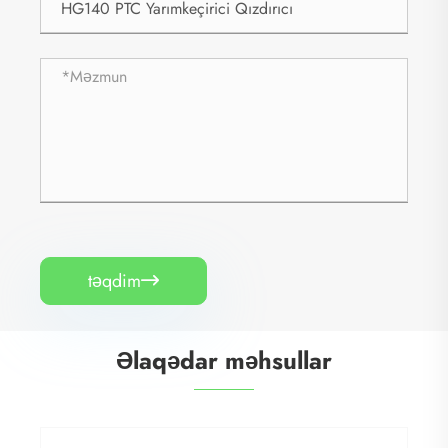
təqdim

Əlaqədar məhsullar