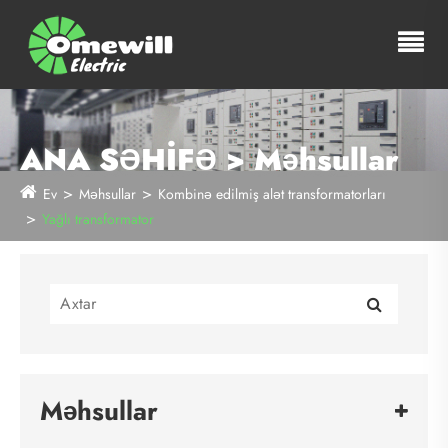
ANA SƏHİFƏ > Məhsullar
Ev
Məhsullar
Kombinə edilmiş alət transformatorları
Yağlı transformator
Məhsullar