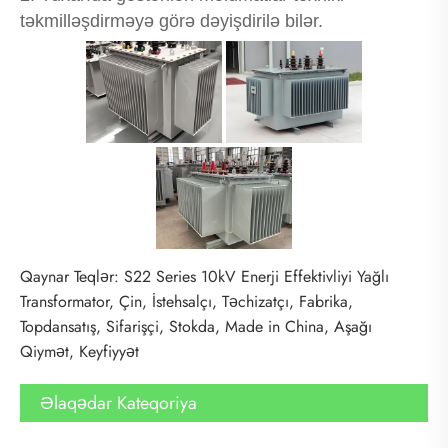
təkmilləşdirməyə görə dəyişdirilə bilər.
Qaynar Teqlər: S22 Series 10kV Enerji Effektivliyi Yağlı
Transformator, Çin, İstehsalçı, Təchizatçı, Fabrika,
Topdansatış, Sifarişçi, Stokda, Made in China, Aşağı
Qiymət, Keyfiyyət
Əlaqədar Kateqoriya