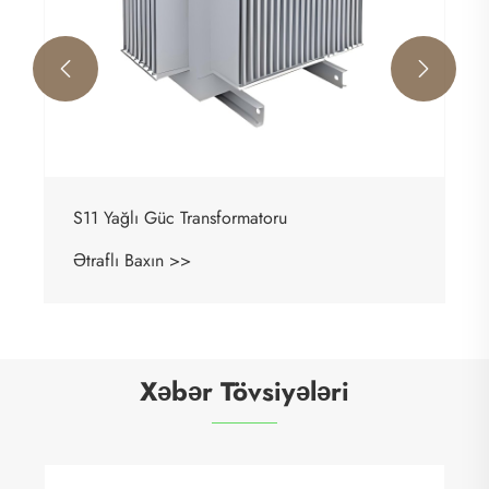


S11 Yağlı Güc Transformatoru
Ətraflı Baxın >>
Xəbər Tövsiyələri