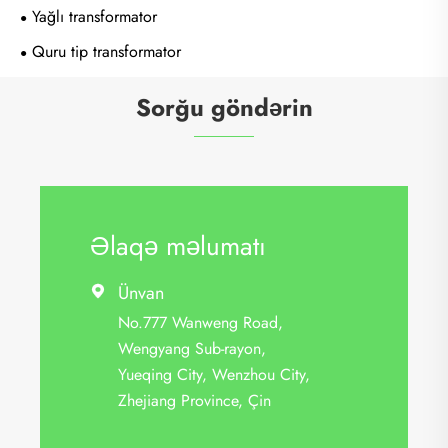
Yağlı transformator
Quru tip transformator
Sorğu göndərin
Əlaqə məlumatı
Ünvan

No.777 Wanweng Road,
Wengyang Sub-rayon,
Yueqing City, Wenzhou City,
Zhejiang Province, Çin