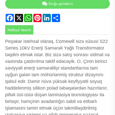
Sorğu göndərin
Facebook
X
WhatsApp
Pinterest
LinkedIn
Share
Məhsul təsviri
Peşəkar istehsal olaraq, Comewill sizə xüsusi S22
Series 10kV Enerji Səmərəli Yağlı Transformator
təqdim etmək istər. Biz sizə satış sonrası xidmət və
vaxtında çatdırılma təklif edəcəyik. O, Çinin birinci
səviyyəli enerji səmərəliliyi standartlarına tam
uyğun gələn tam möhürlənmiş struktur dizaynını
qəbul edir. Dəmir nüvə yüksək keyfiyyətli soyuq
haddelenmiş silikon polad təbəqələrdən hazırlanır,
pilləli üst-üstə düşən laminasiya texnologiyası ilə
birləşir, həmçinin avadanlığın sabit və etibarlı
işləməsini təmin etmək üçün təkmilləşdirilmiş
izolyasiya sistemi və ağıllı temperatur nəzarət