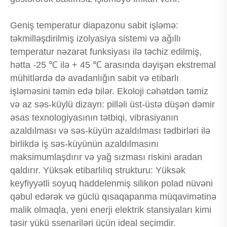
Geniş temperatur diapazonu sabit işləmə:
təkmilləşdirilmiş izolyasiya sistemi və ağıllı
temperatur nəzarət funksiyası ilə təchiz edilmiş,
hətta -25 ℃ ilə + 45 ℃ arasında dəyişən ekstremal
mühitlərdə də avadanlığın sabit və etibarlı
işləməsini təmin edə bilər. Ekoloji cəhətdən təmiz
və az səs-küylü dizayn: pilləli üst-üstə düşən dəmir
əsas texnologiyasının tətbiqi, vibrasiyanın
azaldılması və səs-küyün azaldılması tədbirləri ilə
birlikdə iş səs-küyünün azaldılmasını
maksimumlaşdırır və yağ sızması riskini aradan
qaldırır. Yüksək etibarlılıq strukturu: Yüksək
keyfiyyətli soyuq haddelenmiş silikon polad nüvəni
qəbul edərək və güclü qısaqapanma müqavimətinə
malik olmaqla, yeni enerji elektrik stansiyaları kimi
təsir yükü ssenariləri üçün ideal seçimdir.