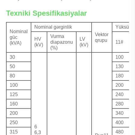
Texniki Spesifikasiyalar
Nominal gərginlik
Yüksüz it
Nominal
Vektor
Vurma
güc
HV
LV
qrupu
diapazonu
11#
(kVA)
(kV)
(kV)
(%)
30
100
50
130
80
180
100
200
125
240
160
280
200
340
250
400
6
315
480
6,3