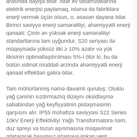
arasında dəyişə bilər. İstər ev təsərrüfatlarına
elektrik enerjisi paylamaq, istərsə də fabriklərə
enerji vermək üçün olsun, o, əsasən dayana bilər.
Birinci səviyyə enerji səmərəliliyi, əhəmiyyətli enerji
qənaəti: Çinin ən yüksək enerji səmərəliliyi
standartlarına tam uyğundur, S20 seriyası ilə
müqayisədə yüksüz itki ≥ 10% azalır və yük
itkisinin optimallaşdırılması 5%-i ötür ki, bu da
bütün xidmət müddəti ərzində əhəmiyyətli enerji
qənaət effektləri gətirə bilər.
Tam möhürlənmiş nəmə davamlı quruluş: Oluklu
yağ çəninin sızdırmazlıq dizaynı oksidləşmə
səbəbindən yağ keyfiyyətinin pisləşməsinin
qarşısını alır. IP55 mühafizə səviyyəsi S22 Series
10kV Enerji Effektivliyi Yağlı Transformatora nəm,
duz spreyi və tozun aşınmasına müqavimət
göstərərək baxımsız işləməyə imkan verir.