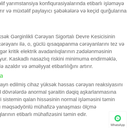
lif yarımstansiya konfiqurasiyalarında etibarlı işləməyə
ır və müxtəlif paylayıcı şəbəkələrə və keçid qurğularına
sək Gərginlikli Cərəyan Sigortalı Devre Kesicisinin
 cərəyanı ilə, o, güclü qısaqapanma cərəyanlarını tez və
igər kritik elektrik avadanlıqlarının zədələnməsinin
uyur. Kaskadlı nasazlıq riskini minimuma endirməklə,
azaldır və əməliyyat etibarlılığını artırır.
a
zayn edilmiş cihaz yüksək həssas cərəyan reaksiyasını
il dövrələrdə anormal şəraitin dəqiq aşkarlanmasına
i sistemin qalan hissəsinin normal işləməsini təmin
Bu məqsədyönlü mühafizə yanaşması ölçmə
larının etibarlı mühafizəsini təmin edir.
WhatsApp