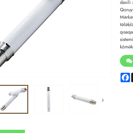
daxili
Qoruyu
Mərkəz
tələbl
qısaqa
sistem
kömək 
F