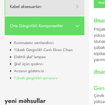
Məhs
Kabel aksesuarları

Əsas
Orta Gərginlikli Komponentlər

Peşəka
yüksək
olunan
Kommutator nəmləndirici
şəbək
Yüksək Gərginlikli Canlı Ekran Cihazı
topdan
Elektrik şkaf lampası
yarıms
Şkaf üçün qızdırıcı
Arızanın göstəricisi
Əsa
Yüksək gərginlikli qoruyucu
Geni
Çevik
yeni məhsullar
yüksək