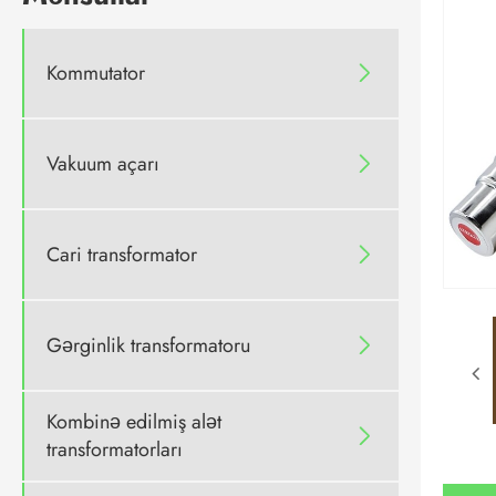
Kommutator

Vakuum açarı

Cari transformator

Gərginlik transformatoru

Kombinə edilmiş alət

transformatorları