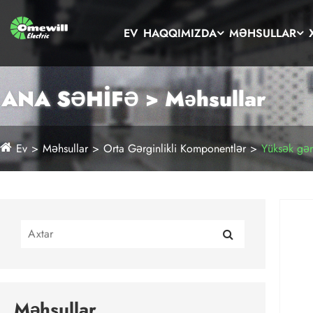
EV
HAQQIMIZDA
MƏHSULLAR
ANA SƏHİFƏ > Məhsullar
Ev
Məhsullar
Orta Gərginlikli Komponentlər
Yüksək gər
Məhsullar