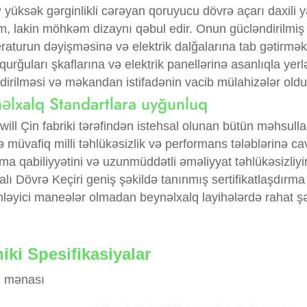
yüksək gərginlikli cərəyan qoruyucu dövrə açarı daxili 
, lakin möhkəm dizaynı qəbul edir. Onun gücləndirilmiş s
raturun dəyişməsinə və elektrik dalğalarına tab gətirm
qurğuları şkaflarına və elektrik panellərinə asanlıqla ye
dirilməsi və məkandan istifadənin vacib mülahizələr olduğ
əlxalq Standartlara uyğunluq
ll Çin fabriki tərəfindən istehsal olunan bütün məhsulla
ə müvafiq milli təhlükəsizlik və performans tələblərinə cav
ma qabiliyyətini və uzunmüddətli əməliyyat təhlükəsizliy
alı Dövrə Keçiri geniş şəkildə tanınmış sertifikatlaşdırm
ləyici maneələr olmadan beynəlxalq layihələrdə rahat şəki
iki Spesifikasiyalar
 mənası