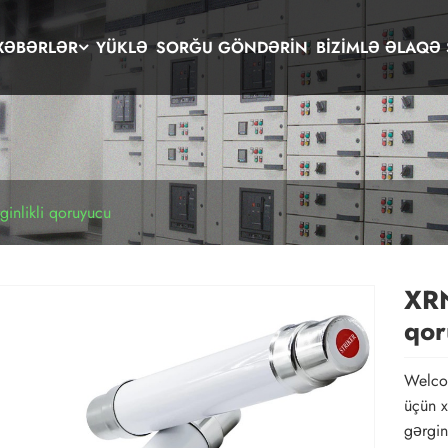
XƏBƏRLƏR
YÜKLƏ
SORĞU GÖNDƏRIN
BIZIMLƏ ƏLAQƏ 
ginlikli qoruyucu
XRN
qor
Welcom
üçün x
gərgin