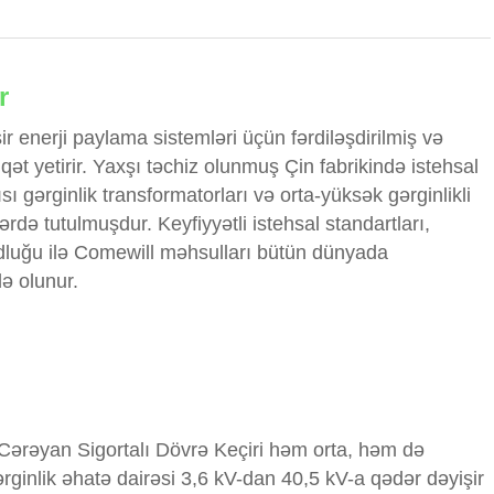
r
r enerji paylama sistemləri üçün fərdiləşdirilmiş və
ət yetirir. Yaxşı təchiz olunmuş Çin fabrikində istehsal
 gərginlik transformatorları və orta-yüksək gərginlikli
ə tutulmuşdur. Keyfiyyətli istehsal standartları,
udluğu ilə Comewill məhsulları bütün dünyada
də olunur.
Cərəyan Sigortalı Dövrə Keçiri həm orta, həm də
gərginlik əhatə dairəsi 3,6 kV-dan 40,5 kV-a qədər dəyişir