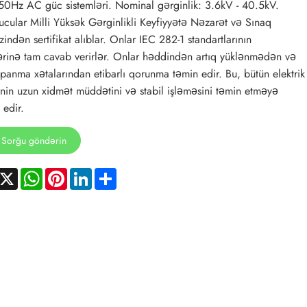
 50Hz AC güc sistemləri. Nominal gərginlik: 3.6kV - 40.5kV.
cular Milli Yüksək Gərginlikli Keyfiyyətə Nəzarət və Sınaq
indən sertifikat alıblar. Onlar IEC 282-1 standartlarının
ərinə tam cavab verirlər. Onlar həddindən artıq yüklənmədən və
panma xətalarından etibarlı qorunma təmin edir. Bu, bütün elektrik
inin uzun xidmət müddətini və stabil işləməsini təmin etməyə
edir.
Sorğu göndərin
acebook
X
WhatsApp
Pinterest
LinkedIn
Share