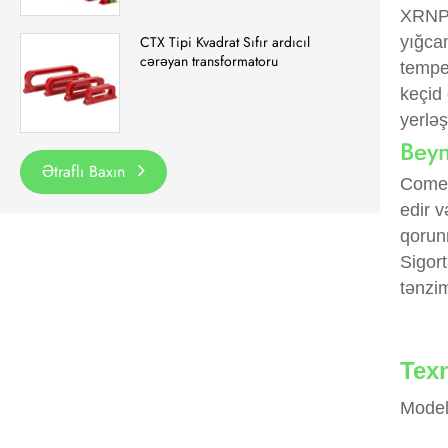
XRNP 
yığcam
CTX Tipi Kvadrat Sıfır ardıcıl
cərəyan transformatoru
tempe
keçid 
yerləş
Beyn
Ətraflı Baxın
Comewi
edir v
qorun
Sigort
tənzim
Texn
Model