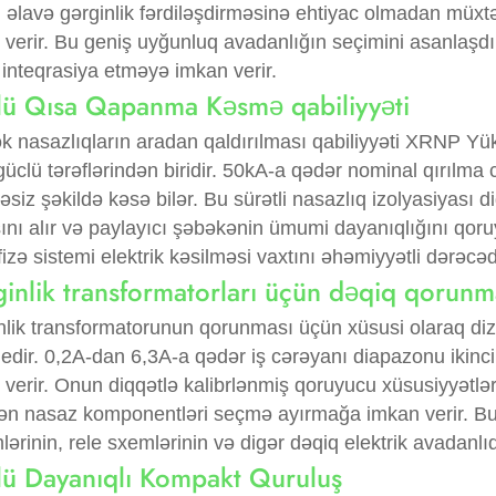
 əlavə gərginlik fərdiləşdirməsinə ehtiyac olmadan müxtə
verir. Bu geniş uyğunluq avadanlığın seçimini asanlaşdır
 inteqrasiya etməyə imkan verir.
ü Qısa Qapanma Kəsmə qabiliyyəti
k nasazlıqların aradan qaldırılması qabiliyyəti XRNP Yük
üclü tərəflərindən biridir. 50kA-a qədər nominal qırılma
əsiz şəkildə kəsə bilər. Bu sürətli nasazlıq izolyasiyası d
sını alır və paylayıcı şəbəkənin ümumi dayanıqlığını qor
zə sistemi elektrik kəsilməsi vaxtını əhəmiyyətli dərəcədə 
inlik transformatorları üçün dəqiq qorunm
nlik transformatorunun qorunması üçün xüsusi olaraq di
 edir. 0,2A-dan 6,3A-a qədər iş cərəyanı diapazonu ikinc
verir. Onun diqqətlə kalibrlənmiş qoruyucu xüsusiyyətlər
ən nasaz komponentləri seçmə ayırmağa imkan verir. 
lərinin, rele sxemlərinin və digər dəqiq elektrik avadanlıq
ü Dayanıqlı Kompakt Quruluş