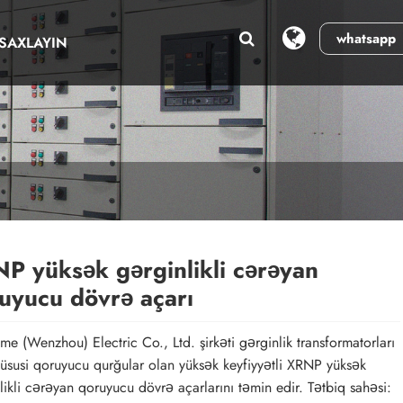
whatsapp
SAXLAYIN
P yüksək gərginlikli cərəyan
uyucu dövrə açarı
e (Wenzhou) Electric Co., Ltd. şirkəti gərginlik transformatorları
üsusi qoruyucu qurğular olan yüksək keyfiyyətli XRNP yüksək
likli cərəyan qoruyucu dövrə açarlarını təmin edir. Tətbiq sahəsi: