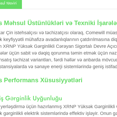
ul təsviri
 Məhsul Üstünlükləri və Texniki İşarələ
r Çin istehsalçısı və təchizatçısı olaraq, Comewill müasi
 keyfiyyətli mühafizə avadanlıqlarının çatdırılmasına diqq
 XRNP Yüksək Gərginlikli Cərəyan Sigortalı Devre Açıcısı
ələr üçün sabit və dəqiq qorunma təmin etmək üçün nəzərd
satış təchizat variantları, fərdi həllər və anbarda mövc
tansiyalarda və sənaye enerji sistemlərində geniş istifa
s Performans Xüsusiyyətləri
ş Gərginlik Uyğunluğu
 yerləşdirmə üçün hazırlanmış XRNP Yüksək Gərginlikli 
 gərginlikli elektrik sistemlərində effektiv işləyir. Onun 