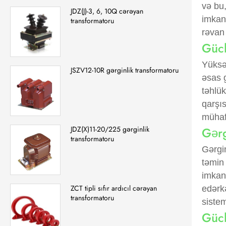
və bu,
JDZ(J)-3, 6, 10Q cərəyan
imkan 
transformatoru
rəvan
Gücl
Yüksə
JSZV12-10R gərginlik transformatoru
əsas g
təhlük
qarşı
mühafi
Gərg
JDZ(X)11-20/225 gərginlik
transformatoru
Gərgi
təmin
imkan 
ZCT tipli sıfır ardıcıl cərəyan
edərk
transformatoru
sistem
Gücl