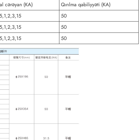
l cərəyan (KA)
Qırılma qabiliyyəti (KA)
5,1,2,3,15
50
5,1,2,3,15
50
5,1,2,3,15
50