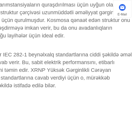
yarımstansiyaların quraşdırılması üçün uyğun olan
truktur çərçivəsi uzunmüddətli əməliyyat gərginliyinə,
E-Mail
ək üçün qurulmuşdur. Kosmosa qənaət edən struktur onu
rləşdirməyə imkan verir, bu da onu avadanlıqların
u layihələr üçün ideal edir.
r IEC 282-1 beynəlxalq standartlarına ciddi şəkildə əməl
ab verir. Bu, sabit elektrik performansını, etibarlı
ini təmin edir. XRNP Yüksək Gərginlikli Cərəyan
a standartlarına cavab verdiyi üçün o, mürəkkəb
ldə istifadə edilə bilər.