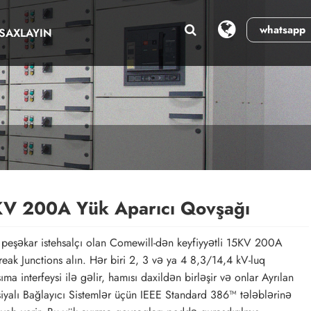
whatsapp
SAXLAYIN
V 200A Yük Aparıcı Qovşağı
peşəkar istehsalçı olan Comewill-dən keyfiyyətli 15KV 200A
eak Junctions alın. Hər biri 2, 3 və ya 4 8,3/14,4 kV-luq
ıma interfeysi ilə gəlir, hamısı daxildən birləşir və onlar Ayrılan
siyalı Bağlayıcı Sistemlər üçün IEEE Standard 386™ tələblərinə