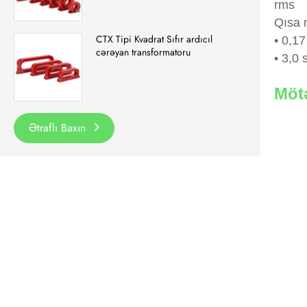
rms
Qısa 
CTX Tipi Kvadrat Sıfır ardıcıl
• 0,1
cərəyan transformatoru
• 3,0
Mötə
Ətraflı Baxın