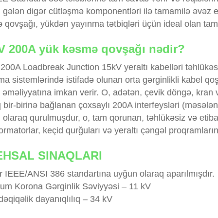
gələn digər cütləşmə komponentləri ilə tamamilə əvəz edi
 qovşağı, yükdən yayınma tətbiqləri üçün ideal olan tam
V 200A yük kəsmə qovşağı nədir?
200A Loadbreak Junction 15kV yeraltı kabelləri təhlükəs
a sistemlərində istifadə olunan orta gərginlikli kabel q
 əməliyyatına imkan verir. O, adətən, çevik döngə, kran 
 bir-birinə bağlanan çoxsaylı 200A interfeysləri (məsələn
olaraq qurulmuşdur, o, tam qorunan, təhlükəsiz və etibarl
ormatorlar, keçid qurğuları və yeraltı çəngəl proqramları
EHSAL SINAQLARI
ər IEEE/ANSI 386 standartına uyğun olaraq aparılmışdır.
um Korona Gərginlik Səviyyəsi – 11 kV
əqiqəlik dayanıqlılıq – 34 kV