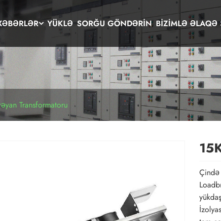
XƏBƏRLƏR
YÜKLƏ
SORĞU GÖNDƏRIN
BIZIMLƏ ƏLAQƏ 
rəyan Transformatoru
15K
Çində 
Loadbr
yükdaş
İzolya