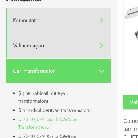
Kommutator

Vakuum açarı

Cari transformator

Şişmə kabinetli cərəyan
transformatoru
Məhs
Sıfır ardıcıl cərəyan transformatoru
0,72-40,5kV Daxili Cərəyan
Comew
Transformatoru
tam m
0,72-40,5kV Xarici Cərəyan
O, IE