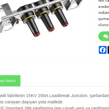
tam ca
avadan
mükəmm
qurmaq
olunur
F
ul təsviri
ill fabrikinin 15KV 200A Loadbreak Junction, şərtlərdən 
is cərəyan daşıyan yola malikdir.
EE Standard 386 tələblərinə tam cavab verir və rəqiblə