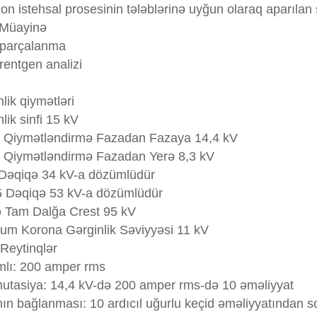
n istehsal prosesinin tələblərinə uyğun olaraq aparılan 
i Müayinə
 parçalanma
rentgen analizi
lik qiymətləri
lik sinfi 15 kV
 Qiymətləndirmə Fazadan Fazaya 14,4 kV
 Qiymətləndirmə Fazadan Yerə 8,3 kV
Dəqiqə 34 kV-a dözümlüdür
 Dəqiqə 53 kV-a dözümlüdür
ə Tam Dalğa Crest 95 kV
um Korona Gərginlik Səviyyəsi 11 kV
Reytinqlər
lı: 200 amper rms
tasiya: 14,4 kV-də 200 amper rms-də 10 əməliyyat
nın bağlanması: 10 ardıcıl uğurlu keçid əməliyyatından 