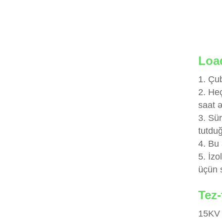
Loa
1. Çu
2. Heç
saat ə
3. Sür
tutdu
4. Bu 
5. İzo
üçün s
Tez-
15KV 