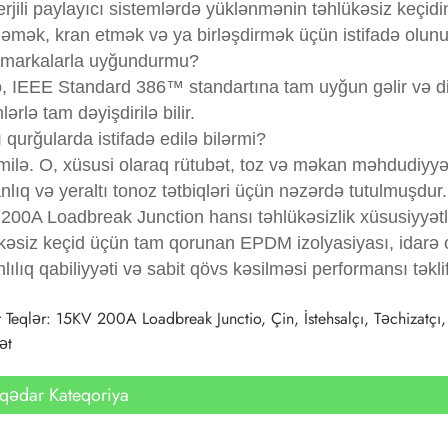
rjili paylayıcı sistemlərdə yüklənmənin təhlükəsiz keçidi
ləmək, kran etmək və ya birləşdirmək üçün istifadə olunu
 markalarla uyğundurmu?
o, IEEE Standard 386™ standartına tam uyğun gəlir və digə
lərlə tam dəyişdirilə bilir.
ı qurğularda istifadə edilə bilərmi?
ilə. O, xüsusi olaraq rütubət, toz və məkan məhdudiyyət
lıq və yeraltı tonoz tətbiqləri üçün nəzərdə tutulmuşdur.
200A Loadbreak Junction hansı təhlükəsizlik xüsusiyyətlə
kəsiz keçid üçün tam qorunan EPDM izolyasiyası, idarə 
ılıq qabiliyyəti və sabit qövs kəsilməsi performansı təklif
Teqlər: 15KV 200A Loadbreak Junctio, Çin, İstehsalçı, Təchizatçı,
ət
qədar Kateqoriya