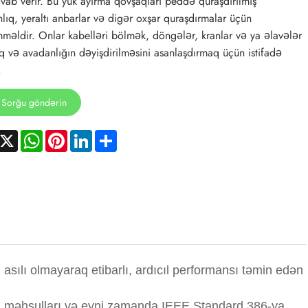
vab verir. Bu yük ayırma qovşaqları peddə quraşdırılmış
lıq, yeraltı anbarlar və digər oxşar quraşdırmalar üçün
əldir. Onlar kabelləri bölmək, döngələr, kranlar və ya əlavələr
 və avadanlığın dəyişdirilməsini asanlaşdırmaq üçün istifadə
.
Sorğu göndərin
acebook
X
WhatsApp
Pinterest
LinkedIn
Share
asılı olmayaraq etibarlı, ardıcıl performansı təmin edən
rin məhsulları və eyni zamanda IEEE Standard 386-ya