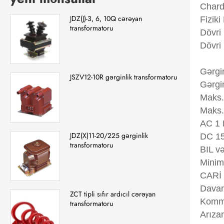
Chardo
JDZ(J)-3, 6, 10Q cərəyan
Fizik
transformatoru
Dövri
Dövri 
Gərgin
JSZV12-10R gərginlik transformatoru
Gərgin
Maks.
Maks.
AC 1 
JDZ(X)11-20/225 gərginlik
DC 15
transformatoru
BIL v
Minim
CARİ 
Davam
ZCT tipli sıfır ardıcıl cərəyan
Kommu
transformatoru
Arıza