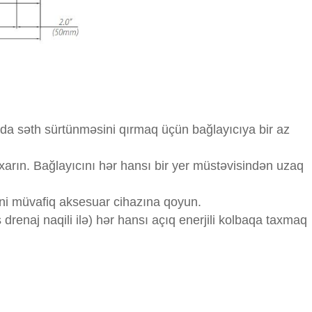
nda səth sürtünməsini qırmaq üçün bağlayıcıya bir az
çıxarın. Bağlayıcını hər hansı bir yer müstəvisindən uzaq
cini müvafiq aksesuar cihazına qoyun.
drenaj naqili ilə) hər hansı açıq enerjili kolbaqa taxmaq