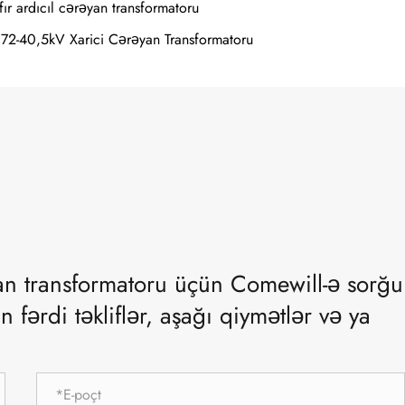
fır ardıcıl cərəyan transformatoru
,72-40,5kV Xarici Cərəyan Transformatoru
an transformatoru üçün Comewill-ə sorğu
ərdi təkliflər, aşağı qiymətlər və ya