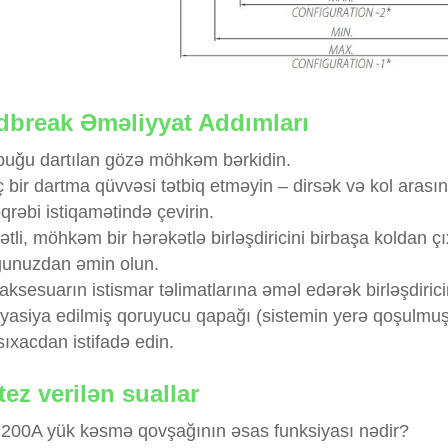
dbreak Əməliyyat Addımları
buğu dartılan gözə möhkəm bərkidin.
 bir dartma qüvvəsi tətbiq etməyin – dirsək və kol arası
qrəbi istiqamətində çevirin.
ətli, möhkəm bir hərəkətlə birləşdiricini birbaşa koldan 
ğunuzdan əmin olun.
aksesuarın istismar təlimatlarına əməl edərək birləşdiri
lyasiya edilmiş qoruyucu qapağı (sistemin yerə qoşulmuş 
ıxacdan istifadə edin.
tez verilən suallar
200A yük kəsmə qovşağının əsas funksiyası nədir?