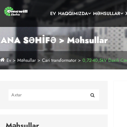
EV
HAQQIMIZDA
MƏHSULLAR
ANA SƏHİFƏ > Məhsullar
Ev
Məhsullar
Cari transformator
0,72-40,5kV Daxili Cə
Məhsullar