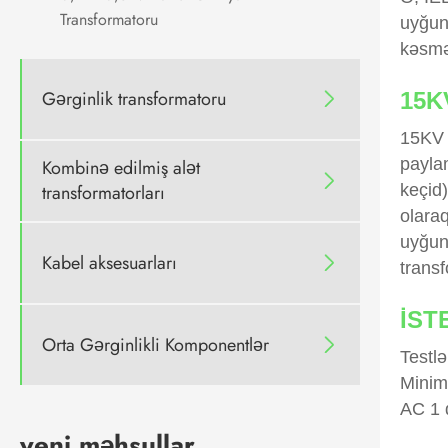
Transformatoru
uyğun 
kəsmə
Gərginlik transformatoru
15K

15KV 
paylam
Kombinə edilmiş alət

keçid)
transformatorları
olaraq
uyğun 
Kabel aksesuarları

transf
İST
Orta Gərginlikli Komponentlər

Testl
Minim
AC 1 d
yeni məhsullar