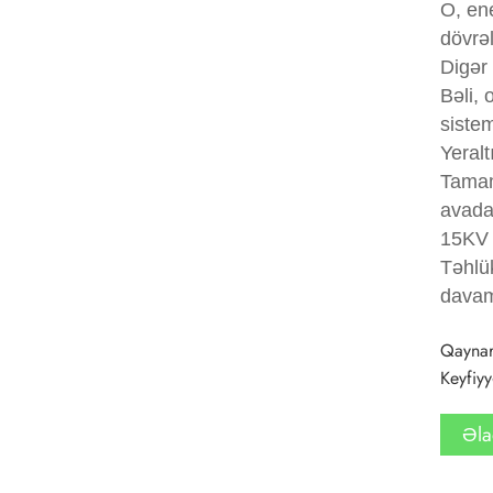
O, ene
dövrə
Digər
Bəli, 
sistem
Yeralt
Tamam
avadan
15KV 
Təhlü
davaml
Qaynar 
Keyfiyy
Əla