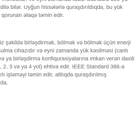
lə bilər. Uyğun hissələrlə quraşdırıldıqda, bu yük
 qorunan əlaqə təmin edir.
iz şəkildə birləşdirmək, bölmək və bölmək üçün enerji
oşulma cihazıdır və eyni zamanda yük kəsilməsi (canlı
və ya birləşdirmə konfiqurasiyalarına imkan verən daxili
, 2, 3 və ya 4 yol) ehtiva edir. IEEE Standard 386-a
ı işləməyi təmin edir, altlıqda quraşdırılmış
nda.