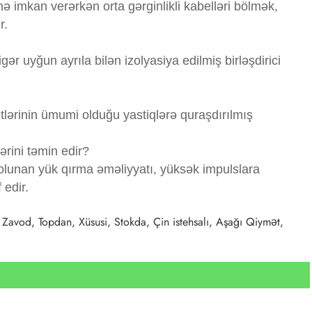
nə imkan verərkən orta gərginlikli kabelləri bölmək,
r.
r uyğun ayrıla bilən izolyasiya edilmiş birləşdirici
lərinin ümumi olduğu yastiqlərə quraşdırılmış
rini təmin edir?
olunan yük qırma əməliyyatı, yüksək impulslara
 edir.
 Zavod, Topdan, Xüsusi, Stokda, Çin istehsalı, Aşağı Qiymət,