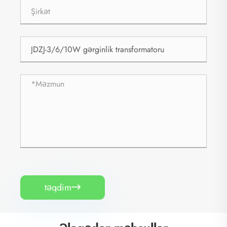
təqdim
