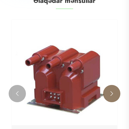
Əlaqədar məhsullar

