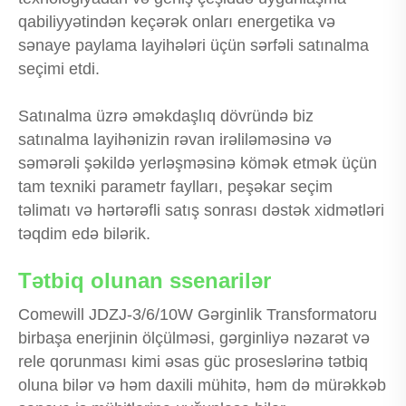
qabiliyyətindən keçərək onları energetika və
sənaye paylama layihələri üçün sərfəli satınalma
seçimi etdi.
Satınalma üzrə əməkdaşlıq dövründə biz
satınalma layihənizin rəvan irəliləməsinə və
səmərəli şəkildə yerləşməsinə kömək etmək üçün
tam texniki parametr faylları, peşəkar seçim
təlimatı və hərtərəfli satış sonrası dəstək xidmətləri
təqdim edə bilərik.
Tətbiq olunan ssenarilər
Comewill JDZJ-3/6/10W Gərginlik Transformatoru
birbaşa enerjinin ölçülməsi, gərginliyə nəzarət və
rele qorunması kimi əsas güc proseslərinə tətbiq
oluna bilər və həm daxili mühitə, həm də mürəkkəb