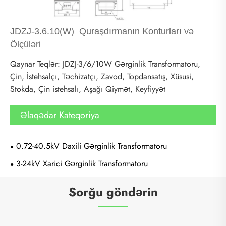
JDZJ-3.6.10(W) Quraşdırmanın Konturları və
Ölçüləri
Qaynar Teqlər: JDZJ-3/6/10W Gərginlik Transformatoru,
Çin, İstehsalçı, Təchizatçı, Zavod, Topdansatış, Xüsusi,
Stokda, Çin istehsalı, Aşağı Qiymət, Keyfiyyət
Əlaqədar Kateqoriya
0.72-40.5kV Daxili Gərginlik Transformatoru
3-24kV Xarici Gərginlik Transformatoru
Sorğu göndərin