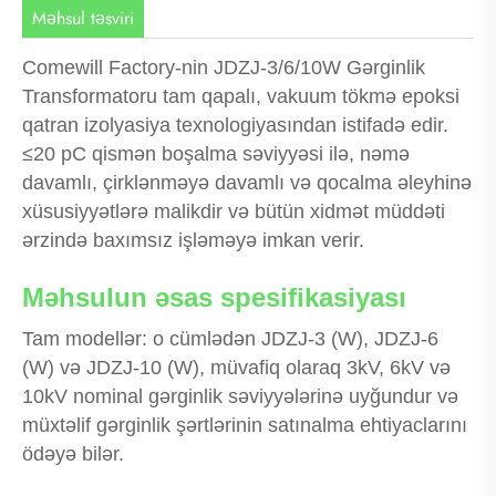
Məhsul təsviri
Comewill Factory-nin JDZJ-3/6/10W Gərginlik
Transformatoru tam qapalı, vakuum tökmə epoksi
qatran izolyasiya texnologiyasından istifadə edir.
≤20 pC qismən boşalma səviyyəsi ilə, nəmə
davamlı, çirklənməyə davamlı və qocalma əleyhinə
xüsusiyyətlərə malikdir və bütün xidmət müddəti
ərzində baxımsız işləməyə imkan verir.
Məhsulun əsas spesifikasiyası
Tam modellər: o cümlədən JDZJ-3 (W), JDZJ-6
(W) və JDZJ-10 (W), müvafiq olaraq 3kV, 6kV və
10kV nominal gərginlik səviyyələrinə uyğundur və
müxtəlif gərginlik şərtlərinin satınalma ehtiyaclarını
ödəyə bilər.