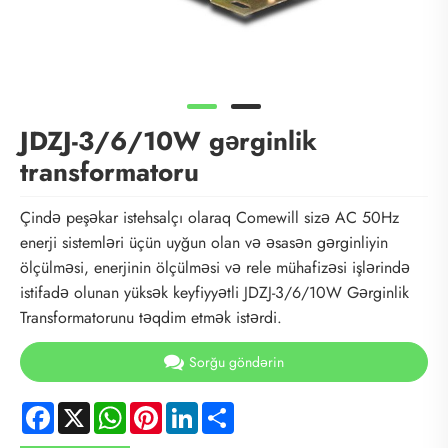
JDZJ-3/6/10W gərginlik
transformatoru
Çində peşəkar istehsalçı olaraq Comewill sizə AC 50Hz
enerji sistemləri üçün uyğun olan və əsasən gərginliyin
ölçülməsi, enerjinin ölçülməsi və rele mühafizəsi işlərində
istifadə olunan yüksək keyfiyyətli JDZJ-3/6/10W Gərginlik
Transformatorunu təqdim etmək istərdi.
Sorğu göndərin
Facebook
X
WhatsApp
Pinterest
LinkedIn
Share