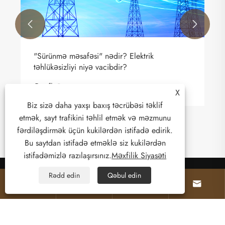


"Sürünmə məsafəsi" nədir? Elektrik
təhlükəsizliyi niyə vacibdir?
Ətraflı Baxın >>
X
Biz sizə daha yaxşı baxış təcrübəsi təklif
etmək, sayt trafikini təhlil etmək və məzmunu
fərdiləşdirmək üçün kukilərdən istifadə edirik.
Bu saytdan istifadə etməklə siz kukilərdən
istifadəmizlə razılaşırsınız.
Məxfilik Siyasəti
Rədd edin
Qəbul edin




Haqqımızda