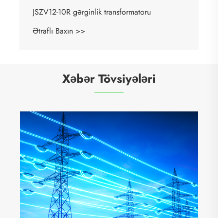
JSZV12-10R gərginlik transformatoru
Ətraflı Baxın >>
Xəbər Tövsiyələri