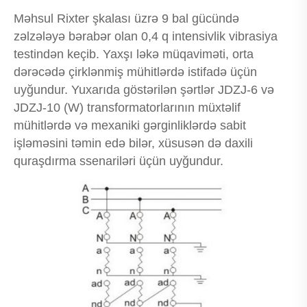
Məhsul Rixter şkalası üzrə 9 bal gücündə
zəlzələyə bərabər olan 0,4 q intensivlik vibrasiya
testindən keçib. Yaxşı ləkə müqaviməti, orta
dərəcədə çirklənmiş mühitlərdə istifadə üçün
uyğundur. Yuxarıda göstərilən şərtlər JDZJ-6 və
JDZJ-10 (W) transformatorlarının müxtəlif
mühitlərdə və mexaniki gərginliklərdə sabit
işləməsini təmin edə bilər, xüsusən də daxili
quraşdırma ssenariləri üçün uyğundur.