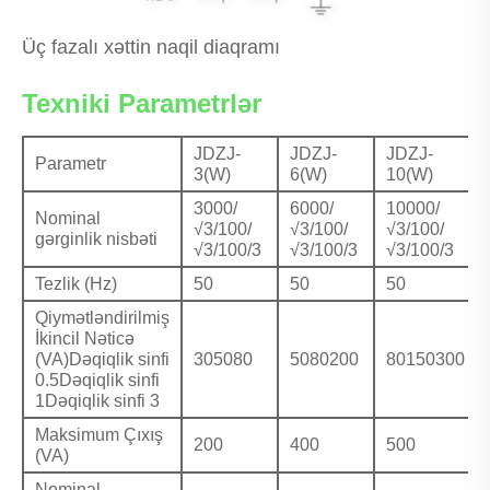
Üç fazalı xəttin naqil diaqramı
Texniki Parametrlər
JDZJ-
JDZJ-
JDZJ-
Parametr
3(W)
6(W)
10(W)
3000/
6000/
10000/
Nominal
√3/100/
√3/100/
√3/100/
gərginlik nisbəti
√3/100/3
√3/100/3
√3/100/3
Tezlik (Hz)
50
50
50
Qiymətləndirilmiş
İkincil Nəticə
(VA)Dəqiqlik sinfi
305080
5080200
80150300
0.5Dəqiqlik sinfi
1Dəqiqlik sinfi 3
Maksimum Çıxış
200
400
500
(VA)
Nominal