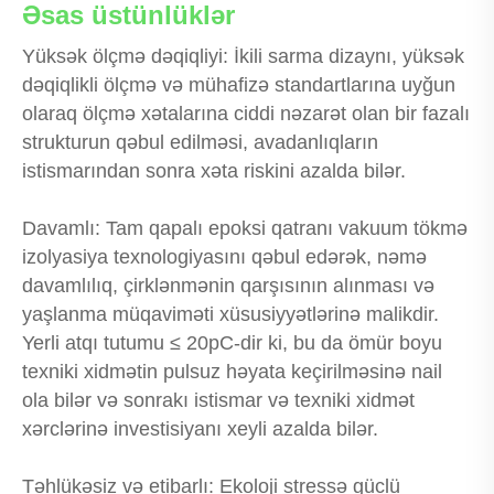
Əsas üstünlüklər
Yüksək ölçmə dəqiqliyi: İkili sarma dizaynı, yüksək
dəqiqlikli ölçmə və mühafizə standartlarına uyğun
olaraq ölçmə xətalarına ciddi nəzarət olan bir fazalı
strukturun qəbul edilməsi, avadanlıqların
istismarından sonra xəta riskini azalda bilər.
Davamlı: Tam qapalı epoksi qatranı vakuum tökmə
izolyasiya texnologiyasını qəbul edərək, nəmə
davamlılıq, çirklənmənin qarşısının alınması və
yaşlanma müqaviməti xüsusiyyətlərinə malikdir.
Yerli atqı tutumu ≤ 20pC-dir ki, bu da ömür boyu
texniki xidmətin pulsuz həyata keçirilməsinə nail
ola bilər və sonrakı istismar və texniki xidmət
xərclərinə investisiyanı xeyli azalda bilər.
Təhlükəsiz və etibarlı: Ekoloji stressə güclü