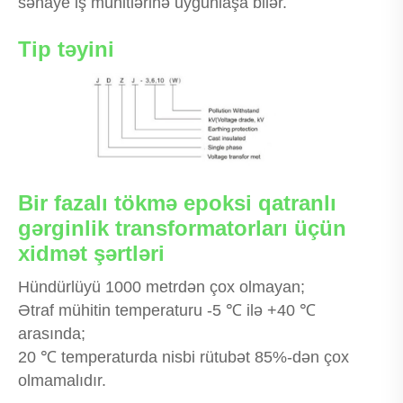
sənaye iş mühitlərinə uyğunlaşa bilər.
Tip təyini
Bir fazalı tökmə epoksi qatranlı
gərginlik transformatorları üçün
xidmət şərtləri
Hündürlüyü 1000 metrdən çox olmayan;
Ətraf mühitin temperaturu -5 ℃ ilə +40 ℃
arasında;
20 ℃ temperaturda nisbi rütubət 85%-dən çox
olmamalıdır.