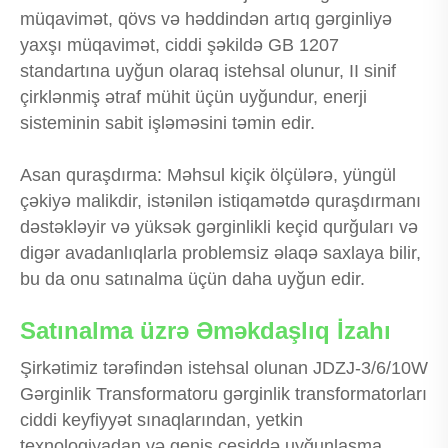
müqavimət, qövs və həddindən artıq gərginliyə
yaxşı müqavimət, ciddi şəkildə GB 1207
standartına uyğun olaraq istehsal olunur, II sinif
çirklənmiş ətraf mühit üçün uyğundur, enerji
sisteminin sabit işləməsini təmin edir.
Asan quraşdırma: Məhsul kiçik ölçülərə, yüngül
çəkiyə malikdir, istənilən istiqamətdə quraşdırmanı
dəstəkləyir və yüksək gərginlikli keçid qurğuları və
digər avadanlıqlarla problemsiz əlaqə saxlaya bilir,
bu da onu satınalma üçün daha uyğun edir.
Satınalma üzrə Əməkdaşlıq İzahı
Şirkətimiz tərəfindən istehsal olunan JDZJ-3/6/10W
Gərginlik Transformatoru gərginlik transformatorları
ciddi keyfiyyət sınaqlarından, yetkin
texnologiyadan və geniş çeşiddə uyğunlaşma