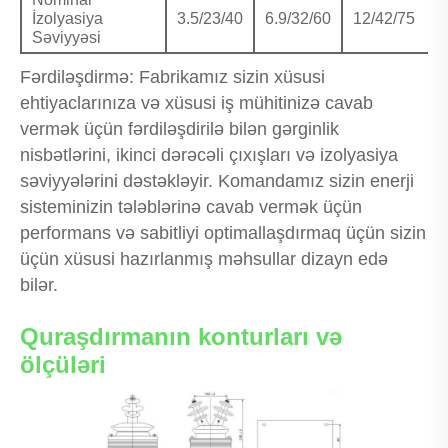
İzolyasiya
3.5/23/40
6.9/32/60
12/42/75
Səviyyəsi
Fərdiləşdirmə: Fabrikamız sizin xüsusi
ehtiyaclarınıza və xüsusi iş mühitinizə cavab
vermək üçün fərdiləşdirilə bilən gərginlik
nisbətlərini, ikinci dərəcəli çıxışları və izolyasiya
səviyyələrini dəstəkləyir. Komandamız sizin enerji
sisteminizin tələblərinə cavab vermək üçün
performans və sabitliyi optimallaşdırmaq üçün sizin
üçün xüsusi hazırlanmış məhsullar dizayn edə
bilər.
Quraşdırmanın konturları və
ölçüləri