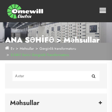
ANA SƏHİFƏ > Məhsullar
Ev
Məhsullar
Gərginlik transformatoru
3-24kV Xarici Gərginlik Transformatoru
Məhsullar