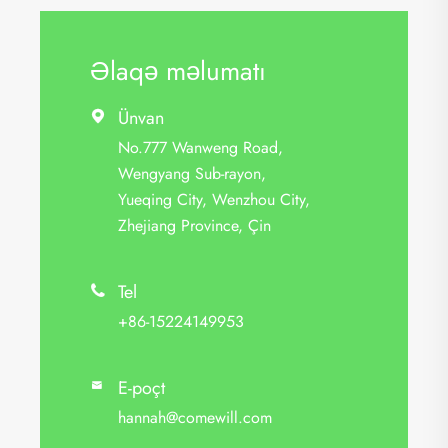
Əlaqə məlumatı
Ünvan

No.777 Wanweng Road,
Wengyang Sub-rayon,
Yueqing City, Wenzhou City,
Zhejiang Province, Çin
Tel

+86-15224149953
E-poçt

hannah@comewill.com