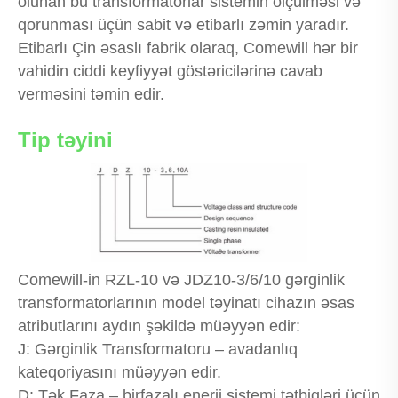
olunan bu transformatorlar sistemin ölçülməsi və
qorunması üçün sabit və etibarlı zəmin yaradır.
Etibarlı Çin əsaslı fabrik olaraq, Comewill hər bir
vahidin ciddi keyfiyyət göstəricilərinə cavab
verməsini təmin edir.
Tip təyini
Comewill-in RZL-10 və JDZ10-3/6/10 gərginlik
transformatorlarının model təyinatı cihazın əsas
atributlarını aydın şəkildə müəyyən edir:
J: Gərginlik Transformatoru – avadanlıq
kateqoriyasını müəyyən edir.
D: Tək Faza – birfazalı enerji sistemi tətbiqləri üçün