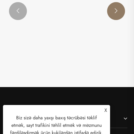


Ha
et
gö
Ət
X
Biz sizə daha yaxşı baxış təcrübəsi təklif
Haqqımızda
etmək, sayt trafikini təhlil etmək və məzmunu
fərdiləşdirmək üçün kukilərdən istifadə edirik.