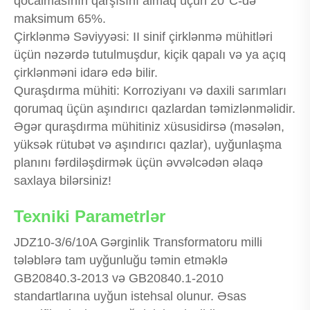
qocalmasının qarşısını almaq üçün 20°C-də
maksimum 65%.
Çirklənmə Səviyyəsi: II sinif çirklənmə mühitləri
üçün nəzərdə tutulmuşdur, kiçik qapalı və ya açıq
çirklənməni idarə edə bilir.
Quraşdırma mühiti: Korroziyanı və daxili sarımları
qorumaq üçün aşındırıcı qazlardan təmizlənməlidir.
Əgər quraşdırma mühitiniz xüsusidirsə (məsələn,
yüksək rütubət və aşındırıcı qazlar), uyğunlaşma
planını fərdiləşdirmək üçün əvvəlcədən əlaqə
saxlaya bilərsiniz!
Texniki Parametrlər
JDZ10-3/6/10A Gərginlik Transformatoru milli
tələblərə tam uyğunluğu təmin etməklə
GB20840.3-2013 və GB20840.1-2010
standartlarına uyğun istehsal olunur. Əsas