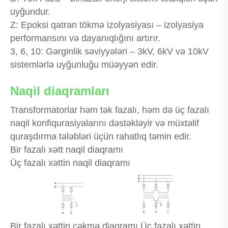
uyğundur.
Z: Epoksi qatran tökmə izolyasiyası – izolyasiya
performansını və dayanıqlığını artırır.
3, 6, 10: Gərginlik səviyyələri – 3kV, 6kV və 10kV
sistemlərlə uyğunluğu müəyyən edir.
Naqil diaqramları
Transformatorlar həm tək fazalı, həm də üç fazalı
naqil konfiqurasiyalarını dəstəkləyir və müxtəlif
quraşdırma tələbləri üçün rahatlıq təmin edir.
Bir fazalı xətt naqil diaqramı
Üç fazalı xəttin naqil diaqramı
Bir fazalı xəttin çəkmə diaqramı Üç fazalı xəttin