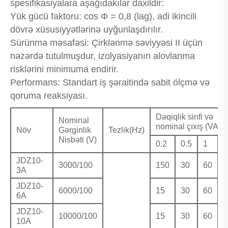
spesifikasiyalara aşağıdakılar daxildir:
Yük gücü faktoru: cos Φ = 0,8 (lag), adi ikincili
dövrə xüsusiyyətlərinə uyğunlaşdırılır.
Sürünmə məsafəsi: Çirklənmə səviyyəsi II üçün
nəzərdə tutulmuşdur, izolyasiyanın alovlanma
risklərini minimuma endirir.
Performans: Standart iş şəraitində sabit ölçmə və
qoruma reaksiyası.
Dəqiqlik sinfi və
Nominal
nominal çıxış (VA)
Növ
Gərginlik
Tezlik(Hz)
Nisbəti (V)
0.2
0.5
1
JDZ10-
3000/100
150
30
60
3A
JDZ10-
6000/100
15
30
60
6A
JDZ10-
10000/100
15
30
60
10A