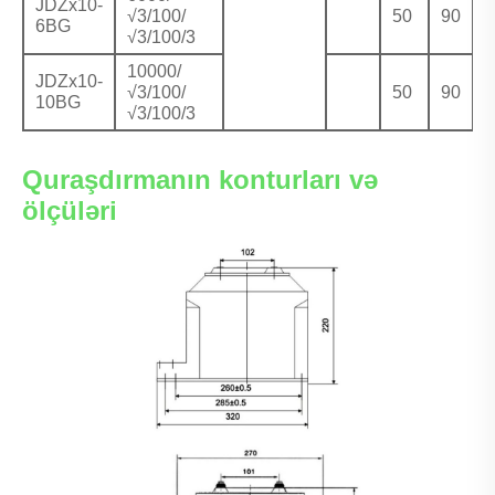
JDZx10-
√3/100/
50
90
5
6BG
√3/100/3
10000/
JDZx10-
√3/100/
50
90
5
10BG
√3/100/3
Quraşdırmanın konturları və
ölçüləri