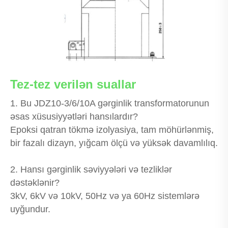
Tez-tez verilən suallar
1. Bu JDZ10-3/6/10A gərginlik transformatorunun
əsas xüsusiyyətləri hansılardır?
Epoksi qatran tökmə izolyasiya, tam möhürlənmiş,
bir fazalı dizayn, yığcam ölçü və yüksək davamlılıq.
2. Hansı gərginlik səviyyələri və tezliklər
dəstəklənir?
3kV, 6kV və 10kV, 50Hz və ya 60Hz sistemlərə
uyğundur.