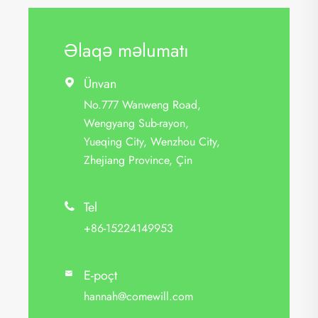
Əlaqə məlumatı
Ünvan

No.777 Wanweng Road,
Wengyang Sub-rayon,
Yueqing City, Wenzhou City,
Zhejiang Province, Çin
Tel

+86-15224149953
E-poçt

hannah@comewill.com