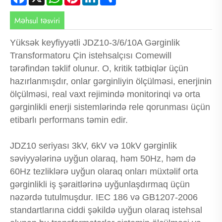
Məhsul təsviri
Yüksək keyfiyyətli JDZ10-3/6/10A Gərginlik
Transformatoru Çin istehsalçısı Comewill
tərəfindən təklif olunur. O, kritik tətbiqlər üçün
hazırlanmışdır, onlar gərginliyin ölçülməsi, enerjinin
ölçülməsi, real vaxt rejimində monitorinqi və orta
gərginlikli enerji sistemlərində rele qorunması üçün
etibarlı performans təmin edir.
JDZ10 seriyası 3kV, 6kV və 10kV gərginlik
səviyyələrinə uyğun olaraq, həm 50Hz, həm də
60Hz tezliklərə uyğun olaraq onları müxtəlif orta
gərginlikli iş şəraitlərinə uyğunlaşdırmaq üçün
nəzərdə tutulmuşdur. IEC 186 və GB1207-2006
standartlarına ciddi şəkildə uyğun olaraq istehsal