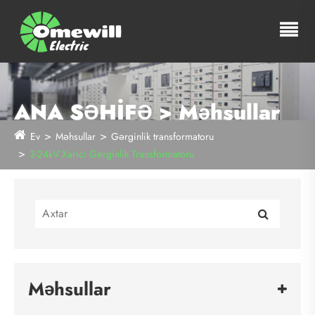
ANA SƏHİFƏ > Məhsullar
Ev
Məhsullar
Gərginlik transformatoru
3-24kV Xarici Gərginlik Transformatoru
Məhsullar