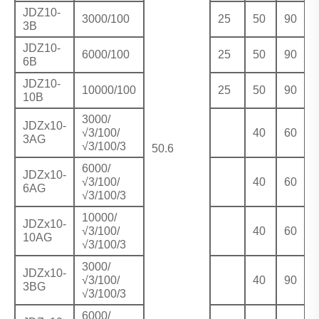
JDZ10-
3000/100
25
50
90
3B
JDZ10-
6000/100
25
50
90
6B
JDZ10-
10000/100
25
50
90
10B
3000/
JDZx10-
√3/100/
40
60
5
3AG
√3/100/3
50.6
6000/
JDZx10-
√3/100/
40
60
5
6AG
√3/100/3
10000/
JDZx10-
√3/100/
40
60
5
10AG
√3/100/3
3000/
JDZx10-
√3/100/
40
90
5
3BG
√3/100/3
6000/