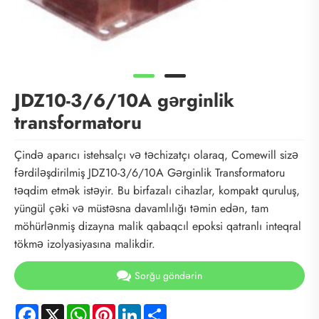
JDZ10-3/6/10A gərginlik
transformatoru
Çində aparıcı istehsalçı və təchizatçı olaraq, Comewill sizə
fərdiləşdirilmiş JDZ10-3/6/10A Gərginlik Transformatoru
təqdim etmək istəyir. Bu birfazalı cihazlar, kompakt quruluş,
yüngül çəki və müstəsna davamlılığı təmin edən, tam
möhürlənmiş dizayna malik qabaqcıl epoksi qatranlı inteqral
tökmə izolyasiyasına malikdir.
Sorğu göndərin
Facebook
X
WhatsApp
Pinterest
LinkedIn
Share