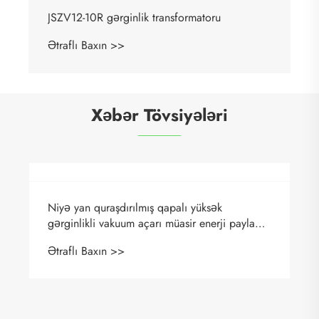
JSZV12-10R gərginlik transformatoru
Ətraflı Baxın >>
Xəbər Tövsiyələri
Niyə yan quraşdırılmış qapalı yüksək
gərginlikli vakuum açarı müasir enerji paylama
sistemləri üçün vacib olur
Ətraflı Baxın >>