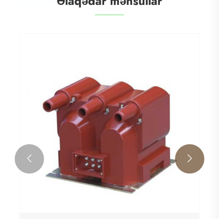
Əlaqədar məhsullar

