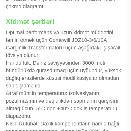
çəkmə diaqramı
Xidmət şərtləri
Optimal performans və uzun xidmət müddətini
təmin etmək üçün Comewill JDZ10-3/6/10A
Gərginlik Transformatoru üçün aşağıdakı iş şəraiti
tövsiyə olunur:
Hündürlük: Dəniz səviyyəsindən 3000 metr
hündürlükdə quraşdırmaq üçün uyğundur, yüksək
dağlıq ərazilərdə xüsusi modifikasiyalar olmadan
sabit işləmə ilə.
Ətraf mühitin temperaturu: İzolyasiyanın
pozulmasının və dəqiqlikdən sapmanın qarşısını
almaq üçün -5°C-dən +40°C-dək iş temperaturu
diapazonu.
Nisbi Rütubət: Daxili komponentlərin nəmlə bağlı