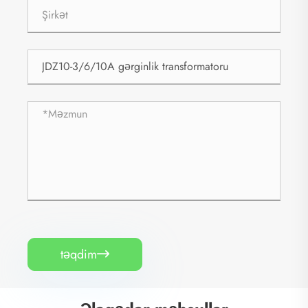
təqdim
