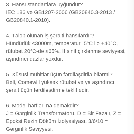
3. Hansı standartlara uyğundur?
IEC 186 və GB1207-2006 (GB20840.3-2013 /
GB20840.1-2010).
4. Tələb olunan iş şəraiti hansılardır?
Hündürlük ≤3000m, temperatur -5°C ilə +40°C,
rütubət 20°C-də ≤65%, II sinif çirklənmə səviyyəsi,
aşındırıcı qazlar yoxdur.
5. Xüsusi mühitlər üçün fərdiləşdirilə bilərmi?
Bəli, Comewill yüksək rütubət və ya aşındırıcı
şərait üçün fərdiləşdirmə təklif edir.
6. Model hərfləri nə deməkdir?
J = Gərginlik Transformatoru, D = Bir Fazalı, Z =
Epoksi Rezin Döküm İzolyasiyası, 3/6/10 =
Gərginlik Səviyyəsi.