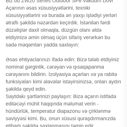
Biz bu ZW20 Series Outdoor SF6 Vakuum Dövr
Açarının əsas xüsusiyyətlərini, texniki
xüsusiyyətlərini və burada ən yaxşı işlədiyi yerləri
ətraflı şəkildə nəzərdən keçirdik. İstənilən fərdi
düzəlişlər daxil olmaqla, düzgün olanı əldə
etdiyinizə əmin olmaq üçün sifariş verərkən bu
sadə məqamları yadda saxlayın:
Əsas ehtiyaclarınızı ifadə edin: Bizə tələb etdiyiniz
nominal gərginlik, cərəyan və qısaqapanma
cərəyanını bildirin. İzolyasiya açarları və ya rabitə
funksiyaları kimi əlavələr istəyirsinizsə, onları aydın
şəkildə qeyd edin.
Saytdakı şərtlərinizi paylaşın: Bizə açarın istifadə
ediləcəyi mühit haqqında məlumat verin -
hündürlük, temperatur diapazonu və çirklənmə
səviyyəsi kimi. Bu, onun xüsusi quraşdırmanızda
etibarlı şəkildə saxlanmasını təmin edir.