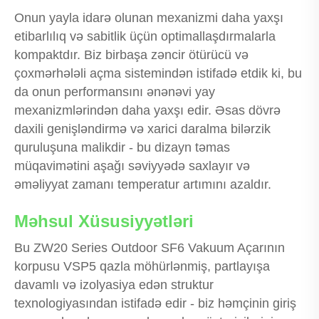
Onun yayla idarə olunan mexanizmi daha yaxşı
etibarlılıq və sabitlik üçün optimallaşdırmalarla
kompaktdır. Biz birbaşa zəncir ötürücü və
çoxmərhələli açma sistemindən istifadə etdik ki, bu
da onun performansını ənənəvi yay
mexanizmlərindən daha yaxşı edir. Əsas dövrə
daxili genişləndirmə və xarici daralma bilərzik
quruluşuna malikdir - bu dizayn təmas
müqavimətini aşağı səviyyədə saxlayır və
əməliyyat zamanı temperatur artımını azaldır.
Məhsul Xüsusiyyətləri
Bu ZW20 Series Outdoor SF6 Vakuum Açarının
korpusu VSP5 qazla möhürlənmiş, partlayışa
davamlı və izolyasiya edən struktur
texnologiyasından istifadə edir - biz həmçinin giriş