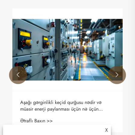


Aşağı gərginlikli keçid qurğusu nədir və
müasir enerji paylanması üçün nə üçün
vacibdir?
Ətraflı Baxın >>
X