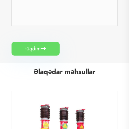
təqdim

Əlaqədar məhsullar