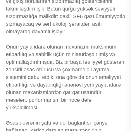
və çıxış borularının sızdırmazlıq göstəricilərini
təkmilləşdirmişik. Bütün qurğu yüksək səviyyəli
sızdırmazlığa malikdir: daxili SF6 qazı ümumiyyətlə
sızmayacaq və sərt ekoloji şəraitdən asılı
olmayaraq davamlı işləyir.
Onun yayla idarə olunan mexanizmi maksimum
etibarlılıq və sabitlik üçün miniatürləşdirilmiş və
optimallaşdırılmışdır. Biz birbaşa fəaliyyət göstərən
zəncirli əsas ötürücü və çoxmərhələli ayırma
sistemini qəbul etdik, ona görə də onun əməliyyat
etibarlılığı və dayanıqlığı ənənəvi yerli yayla idarə
olunan mexanizmlərdən qat-qat üstündür,
məsələn, performansın bir neçə dəfə
yüksəldilməsi.
Əsas dövrənin şaftı və qol bağlantısı içəriyə
bağlanan, xaricə dartılan masa zəncirinin