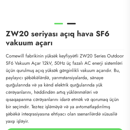
ZW20 seriyası açıq hava SF6
vakuum açarı
Comewill fabrikinin yüksək keyfiyyətli ZW20 Series Outdoor
SF6 Vakuum Açar 12kV, 50Hz üç fazalı AC enerji sistemləri
üçün qurulmuş açıq yüksək gərginlikli vakuum açarıdır. Bu,
paylayıcı şəbəkələrdə, yarımstansiyalarda, sənaye
qurğularında və ya kənd elektrik qurğularında yük
cərəyanlarını, həddindən artıq yüklənmələri və
qısaqapanma cərəyanlarını idarə etmək və qorumaq üçün
bir seçimdir. Tez-tez işləməyə və ya avtomatlaşdırılmış
şəbəkə inteqrasiyasına ehtiyacı olan ssenarilərdə xüsusilə
yaxşı işləyir.