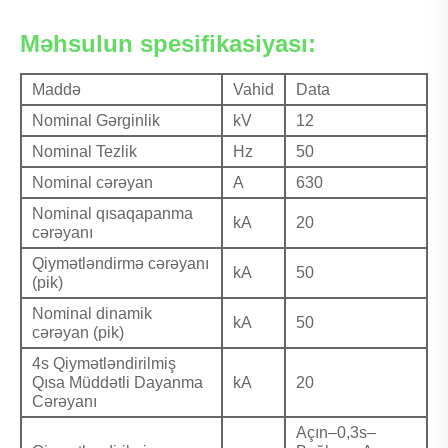
Məhsulun spesifikasiyası:
Maddə
Vahid
Data
Nominal Gərginlik
kV
12
Nominal Tezlik
Hz
50
Nominal cərəyan
A
630
Nominal qısaqapanma
kA
20
cərəyanı
Qiymətləndirmə cərəyanı
kA
50
(pik)
Nominal dinamik
kA
50
cərəyan (pik)
4s Qiymətləndirilmiş
Qısa Müddətli Dayanma
kA
20
Cərəyanı
Açın–0,3s–