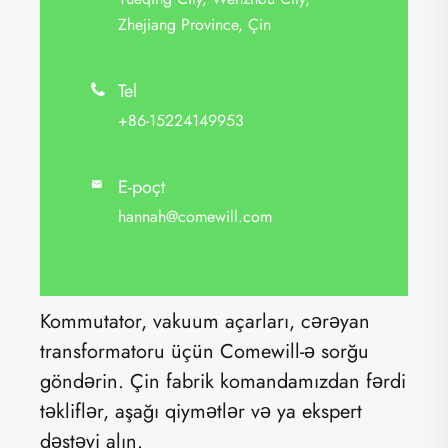
Zhejiang Province, Çin
Tel

+86-15224149953
E-poçt

hannah@comewill.com
Kommutator, vakuum açarları, cərəyan
transformatoru üçün Comewill-ə sorğu
göndərin. Çin fabrik komandamızdan fərdi
təkliflər, aşağı qiymətlər və ya ekspert
dəstəyi alın.