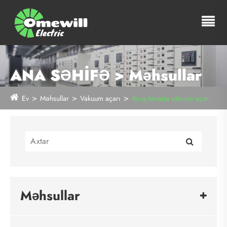
ANA SƏHİFƏ > Məhsullar
Ev
Məhsullar
Vakuum açarı
Açıq havada vakuum açarı
Məhsullar