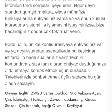
İstənilən fərdi sorğuları qeyd edin: Əgər qeyri-
standart quraşdırmalara, əlavə mühafizə
funksiyalarına ehtiyacınız varsa və ya onun xüsusi
idarəetmə sistemi ilə işləməsini istəyirsinizsə, bizə
bacardığınız qədər çox təfərrüat verin.
Fərdi həllə, unikal konfiqurasiyaya ehtiyacınız var
və ya qeyri-standart ssenarilərdə bu kəsicidən
istifadə ilə bağlı suallarınız var? Texniki
komandamız sizə tam olaraq ehtiyac duyduğunuzu
əldə etməyə kömək etmək üçün buradadır.
Tələblərinizlə söhbət etmək üçün sadəcə bu gün
əlaqə saxlayın.
Qaynar Teqlər: ZW20 Series Outdoor SF6 Vakuum Açar,
Çin, İstehsalçı, Təchizatçı, Zavod, Topdansatış, Xüsusi,
Stokda, Çin istehsalı, Aşağı Qiymət, Keyfiyyət