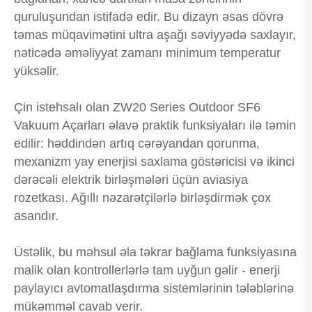
quruluşundan istifadə edir. Bu dizayn əsas dövrə
təmas müqavimətini ultra aşağı səviyyədə saxlayır,
nəticədə əməliyyat zamanı minimum temperatur
yüksəlir.
Çin istehsalı olan ZW20 Series Outdoor SF6
Vakuum Açarları əlavə praktik funksiyaları ilə təmin
edilir: həddindən artıq cərəyandan qorunma,
mexanizm yay enerjisi saxlama göstəricisi və ikinci
dərəcəli elektrik birləşmələri üçün aviasiya
rozetkası. Ağıllı nəzarətçilərlə birləşdirmək çox
asandır.
Üstəlik, bu məhsul əla təkrar bağlama funksiyasına
malik olan kontrollerlərlə tam uyğun gəlir - enerji
paylayıcı avtomatlaşdırma sistemlərinin tələblərinə
mükəmməl cavab verir.