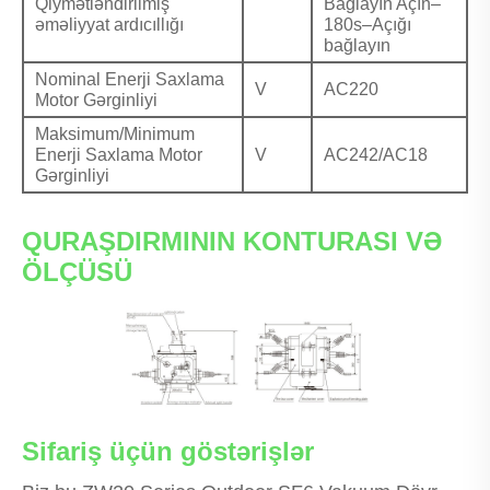
Qiymətləndirilmiş
Bağlayın Açın–
əməliyyat ardıcıllığı
180s–Açığı
bağlayın
Nominal Enerji Saxlama
V
AC220
Motor Gərginliyi
Maksimum/Minimum
Enerji Saxlama Motor
V
AC242/AC18
Gərginliyi
QURAŞDIRMININ KONTURASI VƏ
ÖLÇÜSÜ
Sifariş üçün göstərişlər