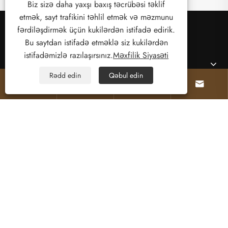
Biz sizə daha yaxşı baxış təcrübəsi təklif
etmək, sayt trafikini təhlil etmək və məzmunu
fərdiləşdirmək üçün kukilərdən istifadə edirik.
Bu saytdan istifadə etməklə siz kukilərdən
istifadəmizlə razılaşırsınız.
Məxfilik Siyasəti
Haqqımızda
Rədd edin
Qəbul edin




Məhsullar
Bizimlə əlaqə saxlayın
BİZİ İZLƏ