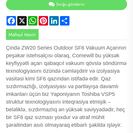
Sorğu göndərin
Facebook
X
WhatsApp
Pinterest
LinkedIn
Share
Məhsul təsviri
Çində ZW20 Series Outdoor SF6 Vakuum Açarının
peşəkar istehsalçısı olaraq, Comewill bu yüksək
keyfiyyətli açarı qabaqcıl vakuum qövslə söndürmə
texnologiyasını özündə cəmləşdirir və izolyasiya
vasitəsi kimi SF6 qazından istifadə edir. Qaz
sızdırmazlığı, izolyasiyası və partlayışa davamlı
imkanları üçün biz Yaponiyanın Toshiba VSP5
struktur texnologiyasını inteqrasiya etmişik –
beləliklə, sızdırmazlıq ən yüksək səviyyədədir, heç
bir SF6 qaz sızması yoxdur və ətraf mühit
şəraitindən asılı olmayaraq etibarlı şəkildə işləyir.