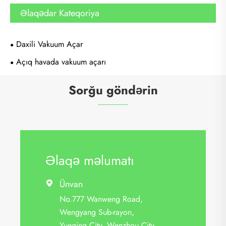
Əlaqədar Kateqoriya
Daxili Vakuum Açar
Açıq havada vakuum açarı
Sorğu göndərin
Əlaqə məlumatı
Ünvan

No.777 Wanweng Road,
Wengyang Sub-rayon,
Yueqing City, Wenzhou City,