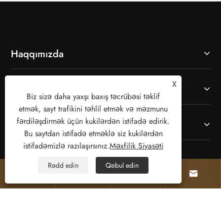
Haqqımızda
X
Məhsullar
Biz sizə daha yaxşı baxış təcrübəsi təklif
etmək, sayt trafikini təhlil etmək və məzmunu
fərdiləşdirmək üçün kukilərdən istifadə edirik.
Bizimlə əlaqə saxlayın
Bu saytdan istifadə etməklə siz kukilərdən
istifadəmizlə razılaşırsınız.
Məxfilik Siyasəti
BİZİ İZLƏ
Rədd edin
Qəbul edin



