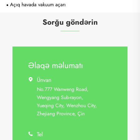
Açıq havada vakuum açarı
Sorğu göndərin
Əlaqə məlumatı
Ünvan

No.777 Wanweng Road,
Wengyang Sub-rayon,
Yueqing City, Wenzhou City,
Zhejiang Province, Çin
Tel
