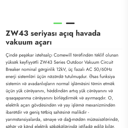
ZW43 seriyası açıq havada
vakuum açarı
Çində peşəkar istehsalçı Comewill tərəfindən təklif olunan
yüksək keyfiyyətli ZW43 Series Outdoor Vakuum Circuit
Breaker nominal gərginlik 12kV, üç fazalı AC 50/60Hz
enerji sistemləri üçün nəzərdə tutulmuşdur. Əsas funksiya
sistemin və avadanlıqların normal işləməsini təmin etmək
üçün yük cərəyanını, həddindən artıq yük cərəyanını və
qısaqapanma cərəyanını birləşdirmək və ayırmaqdır. O,
elektrik açarı gövdəsindən və yay işləmə mexanizmindən
ibarətdir və geniş tətbiq sahəsinə malikdir -
yarımstansiyalarda, sənaye və dağ-mədən müəssisələrində,
şəhər və kənd elektrik şəbəkələrində istifadə edilə bilər.