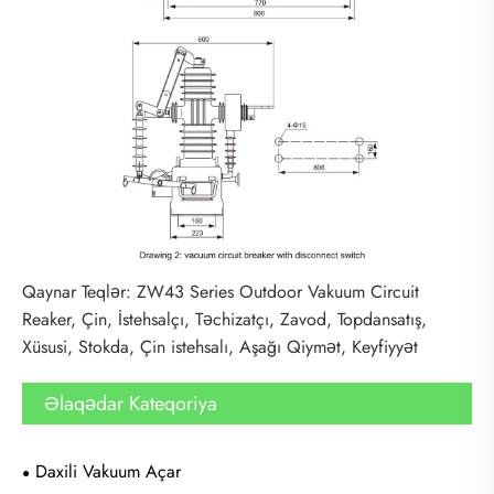
Qaynar Teqlər: ZW43 Series Outdoor Vakuum Circuit
Reaker, Çin, İstehsalçı, Təchizatçı, Zavod, Topdansatış,
Xüsusi, Stokda, Çin istehsalı, Aşağı Qiymət, Keyfiyyət
Əlaqədar Kateqoriya
Daxili Vakuum Açar