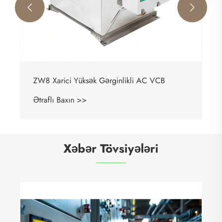


ZW8 Xarici Yüksək Gərginlikli AC VCB
Ətraflı Baxın >>
Xəbər Tövsiyələri