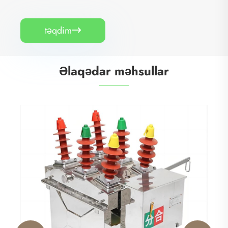
təqdim

Əlaqədar məhsullar