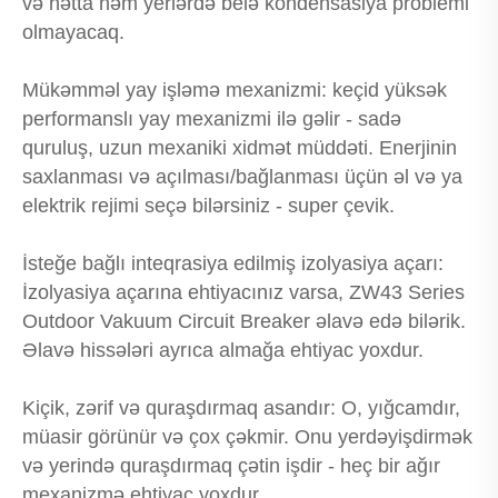
və hətta nəm yerlərdə belə kondensasiya problemi
olmayacaq.
Mükəmməl yay işləmə mexanizmi: keçid yüksək
performanslı yay mexanizmi ilə gəlir - sadə
quruluş, uzun mexaniki xidmət müddəti. Enerjinin
saxlanması və açılması/bağlanması üçün əl və ya
elektrik rejimi seçə bilərsiniz - super çevik.
İsteğe bağlı inteqrasiya edilmiş izolyasiya açarı:
İzolyasiya açarına ehtiyacınız varsa, ZW43 Series
Outdoor Vakuum Circuit Breaker əlavə edə bilərik.
Əlavə hissələri ayrıca almağa ehtiyac yoxdur.
Kiçik, zərif və quraşdırmaq asandır: O, yığcamdır,
müasir görünür və çox çəkmir. Onu yerdəyişdirmək
və yerində quraşdırmaq çətin işdir - heç bir ağır
mexanizmə ehtiyac yoxdur.