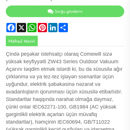
Sorğu göndərin
Facebook
X
WhatsApp
Pinterest
LinkedIn
Share
Məhsul təsviri
Çində peşəkar istehsalçı olaraq Comewill sizə
yüksək keyfiyyətli ZW43 Series Outdoor Vakuum
Açarını təqdim etmək istərdi ki, bu da xüsusilə ağır
çirklənmə və ya tez-tez işləyən ssenarilər üçün
uyğundur, elektrik şəbəkəsinə nəzarət və
avadanlıqların qorunması üçün xüsusilə etibarlıdır.
Standartlar haqqında narahat olmağa dəyməz,
çünki onlar IEC62271-100, GB1984 (AC yüksək
gərginlikli elektrik açarları üçün müvafiq
standartlar), həmçinin IEC60694, GB/T11022
(yüksək gərginlikli keçid qurğuları və idarəetmə