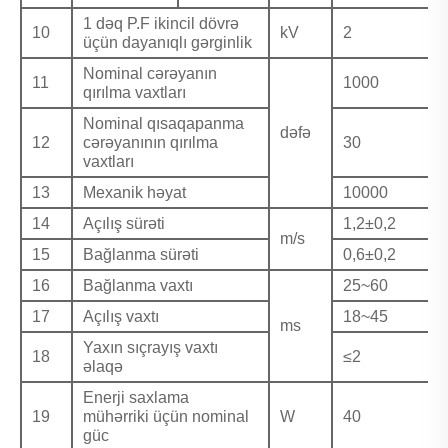
1 dəq P.F ikincil dövrə
10
kV
2
üçün dayanıqlı gərginlik
Nominal cərəyanın
11
1000
qırılma vaxtları
Nominal qısaqapanma
dəfə
12
cərəyanının qırılma
30
vaxtları
13
Mexanik həyat
10000
14
Açılış sürəti
1,2±0,2
m/s
15
Bağlanma sürəti
0,6±0,2
16
Bağlanma vaxtı
25~60
17
Açılış vaxtı
18~45
ms
Yaxın sıçrayış vaxtı
18
≤2
əlaqə
Enerji saxlama
19
mühərriki üçün nominal
W
40
güc