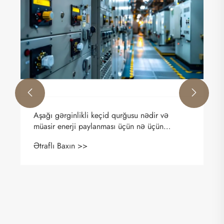


Aşağı gərginlikli keçid qurğusu nədir və
müasir enerji paylanması üçün nə üçün
vacibdir?
Ətraflı Baxın >>