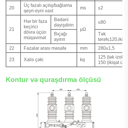
Üç fazalı açılış/bağlama
20
ms
≤2
qeyri-eyni vaxt
Bədəni
Hər bir faza
≤80
dəyişdirin
keçirici
21
μΩ
dövrə üçün
Bıçağı
Tək
müqavimət
ayırın
tərəf≤120,ikitə
22
Fazalar arası məsafə
mm
280±1,5
125 (tək izolya
23
Xalis çəki
kq
150 (ikiqat izol
Kontur və quraşdırma ölçüsü