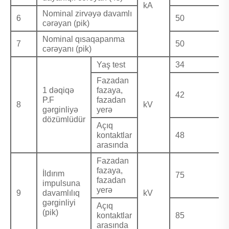
kA
Nominal zirvəyə davamlı
6
50
cərəyan (pik)
Nominal qısaqapanma
7
50
cərəyanı (pik)
Yaş test
34
Fazadan
1 dəqiqə
fazaya,
42
P.F
fazadan
8
kV
gərginliyə
yerə
dözümlüdür
Açıq
kontaktlar
48
arasında
Fazadan
fazaya,
İldırım
75
fazadan
impulsuna
yerə
9
davamlılıq
kV
gərginliyi
Açıq
(pik)
kontaktlar
85
arasında