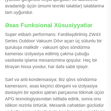
avadanlığı üçün ümumi texniki tələblər) tələblərinə
tam uyğundur.
Əsas Funksional Xüsusiyyətlər
Super etibarlı performans: Fərdiləşdirilmiş ZW43
Series Outdoor Vakuum Dövr açarı üç sütunlu bir
quruluşa malikdir - vakuum qövs söndürmə
kamerası izolyasiya edilmiş çəkmə çubuğu
vasitəsilə işləmə mexanizminə qoşulur. Heç bir
titrəyən hissə yoxdur, hər dəfə sabit işləyir.
Sərt və anti-kondensasiya: Biz qövs söndürmə
kamerasını, əsas keçirici döngəni və izolyasiya
dəstəyini bir epoksi qatran parçasına tökmək üçün
APG texnologiyasından istifadə edirik, sonra onu
silikon rezinlə örtürük. Mexanik cəhətdən güclüdür