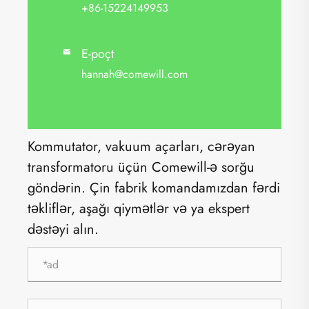
+86-15224149953
E-poçt

hannah@comewill.com
Kommutator, vakuum açarları, cərəyan
transformatoru üçün Comewill-ə sorğu
göndərin. Çin fabrik komandamızdan fərdi
təkliflər, aşağı qiymətlər və ya ekspert
dəstəyi alın.