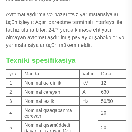
Avtomatlaşdırma və nəzarətsiz yarımstansiyalar
üçün işləyir: Açar idarəetmə terminalı interfeysi ilə
təchiz oluna bilər. 24/7 yerdə kiməsə ehtiyacı
olmayan avtomatlaşdırılmış paylayıcı şəbəkələr və
yarımstansiyalar üçün mükəmməldir.
Texniki spesifikasiya
yox.
Maddə
Vahid
Data
1
Nominal gərginlik
kV
12
2
Nominal cərəyan
A
630
3
Nominal tezlik
Hz
50/60
Nominal qısaqapanma
4
20
cərəyanı
Nominal qısamüddətli
5
20
dayanıqlı cərəyan (4s)