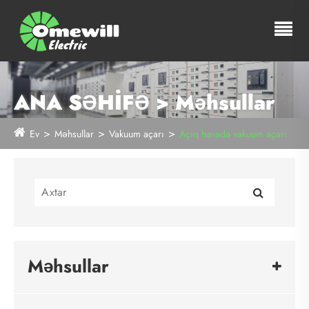
ANA SƏHİFƏ > Məhsullar
Ev
Məhsullar
Vakuum açarı
Açıq havada vakuum açarı
Məhsullar